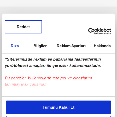
Reddet
Rıza
Bilgiler
Reklam Ayarları
Hakkında
"Sitelerimizde reklam ve pazarlama faaliyetlerinin
yürütülmesi amaçları ile çerezler kullanılmaktadır.
Bu çerezler, kullanıcıların tarayıcı ve cihazlarını
tanımlayarak çalışırlar.
Bunlar da Var
Bu çerezlere izin vermeniz halinde sizlere özel
kişiselleştirilmiş reklamlar sunabilir, sayfalarımızda sizlere
Tümünü Kabul Et
daha iyi reklam deneyimi yaşatabiliriz. Bunu yaparken
amacımızın size daha iyi bir reklam deneyimi sunmak