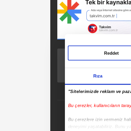
Reddet
ÖNCEKİ HABER
CHP’li İlçe Başkanı
ziyaret etti zabıta
Rıza
ceza yağdırdı!
"Sitelerimizde reklam ve paza
Bu çerezler, kullanıcıların tara
E
Bu çerezlere izin vermeniz halin
Tak
deneyimi yaşatabiliriz. Bunu y