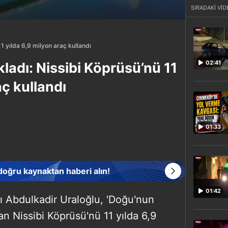
SIRADAKİ VİD
1 yılda 6,9 milyon araç kullandı
02:41
ladı: Nissibi Köprüsü’nü 11
aç kullandı
01:33
 doğru kaynaktan haberi alın!
01:42
ı Abdulkadir Uraloğlu, 'Doğu'nun
n Nissibi Köprüsü'nü 11 yılda 6,9