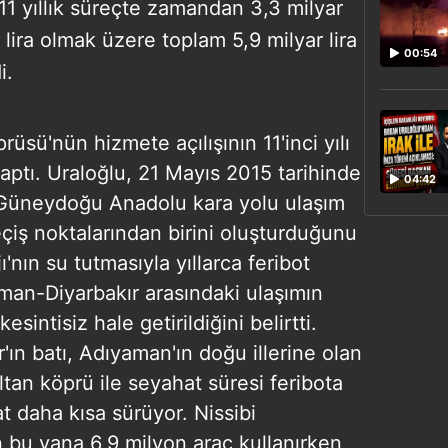
 11 yıllık süreçte zamandan 3,3 milyar
r lira olmak üzere toplam 5,9 milyar lira
00:54
i.
üsü'nün hizmete açılışının 11'inci yılı
aptı. Uraloğlu, 21 Mayıs 2015 tarihinde
04:42
 Güneydoğu Anadolu kara yolu ulaşım
eçiş noktalarından birini oluşturduğunu
'nın su tutmasıyla yıllarca feribot
aman-Diyarbakır arasındaki ulaşımın
sintisiz hale getirildiğini belirtti.
'ın batı, Adıyaman'ın doğu illerine olan
ltan köprü ile seyahat süresi feribota
t daha kısa sürüyor. Nissibi
 bu yana 6,9 milyon araç kullanırken