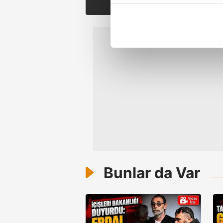
içerikleri sunabilmek adına el
noktasında tek gelir kalemimiz 
Her halükârda, kullanıcılar, bu 
Sizlere daha iyi bir hizmet sun
çerezler vasıtasıyla çeşitli kiş
amacıyla kullanılmaktadır. Diğer
reklam/pazarlama faaliyetlerinin
Çerezlere ilişkin tercihlerinizi 
butonuna tıklayabilir,
Çerez Bi
6698 sayılı Kişisel Verilerin 
Bunlar da Var
mevzuata uygun olarak kullanılan