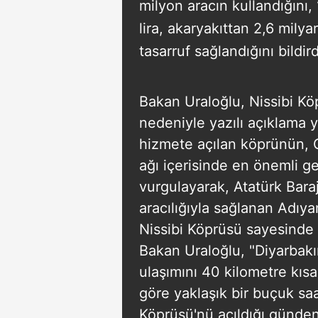
milyon aracın kullandığını,
lira, akaryakıttan 2,6 milya
tasarruf sağlandığını bildird
Bakan Uraloğlu, Nissibi Köpr
nedeniyle yazılı açıklama y
hizmete açılan köprünün,
ağı içerisinde en önemli g
vurgulayarak, Atatürk Barajı
aracılığıyla sağlanan Adıy
Nissibi Köprüsü sayesinde ke
Bakan Uraloğlu, "Diyarbakır
ulaşımını 40 kilometre kısa
göre yaklaşık bir buçuk saa
Köprüsü'nü açıldığı günden