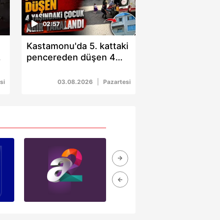
02:57
Kastamonu'da 5. kattaki
:
pencereden düşen 4
yaşındaki çocuk ağır
yaralandı
si
03.08.2026
Pazartesi