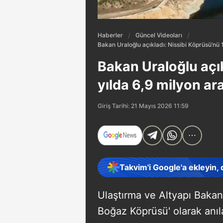
Haberler
Güncel Videoları
Bakan Uraloğlu açıkladı: Nissibi Köprüsü’nü 1
Bakan Uraloğlu açık
yılda 6,9 milyon ar
Giriş Tarihi: 21 Mayıs 2026 11:59
Takvim'i Google'a ekleyin,
Ulaştırma ve Altyapı Bakan
Boğaz Köprüsü' olarak anıla