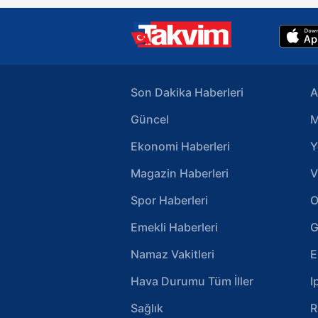
Son Dakika Haberleri
A
Güncel
M
Ekonomi Haberleri
Y
Magazin Haberleri
V
Spor Haberleri
O
Emekli Haberleri
G
Namaz Vakitleri
E
Hava Durumu Tüm İller
I
Sağlık
R