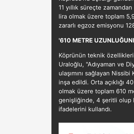
11 yıllık süreçte zamandan 3
lira olmak üzere toplam 5,9
zararlı egzoz emisyonu 128
'610 METRE UZUNLUĞUND
Köprünün teknik özellikler
Uraloğlu, "Adıyaman ve Diy
ulaşımını sağlayan Nissibi 
inşa edildi. Orta açıklığı 4
olmak üzere toplam 610 m
genişliğinde, 4 şeritli olu
ifadelerini kullandı.