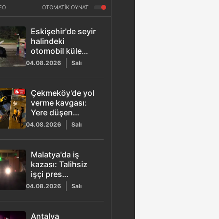
EO
OTOMATİK OYNAT
Eskişehir'de seyir
halindeki
otomobil küle
döndü: Sürücü
04.08.2026
Salı
yaralandı
Çekmeköy'de yol
verme kavgası:
Yere düşen
sürücüyü
04.08.2026
Salı
darbettiler
Malatya'da iş
kazası: Talihsiz
işçi pres
makinesine
04.08.2026
Salı
kapıldı
Antalya