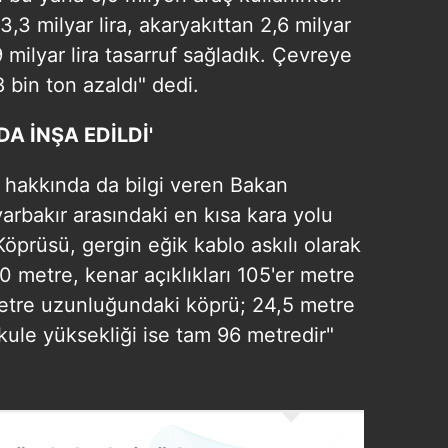
,3 milyar lira, akaryakıttan 2,6 milyar
 milyar lira tasarruf sağladık. Çevreye
 bin ton azaldı" dedi.
A İNŞA EDİLDİ'
i hakkında da bilgi veren Bakan
arbakır arasındaki en kısa kara yolu
Köprüsü, gergin eğik kablo askılı olarak
00 metre, kenar açıklıkları 105'er metre
etre uzunluğundaki köprü; 24,5 metre
p kule yüksekliği ise tam 96 metredir"