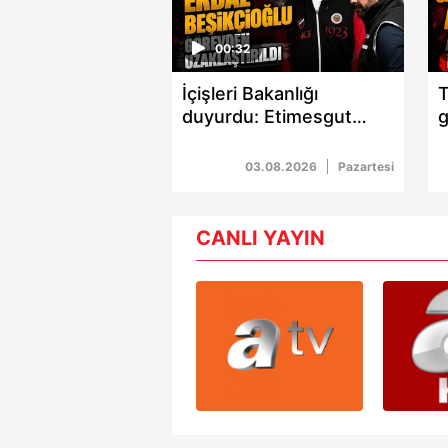
00:32
İçişleri Bakanlığı
T
duyurdu: Etimesgut
g
Belediye Başkanı Erdal
a
Beşikçioğlu görevden
03.08.2026
Pazartesi
uzaklaştırıldı
CANLI YAYIN