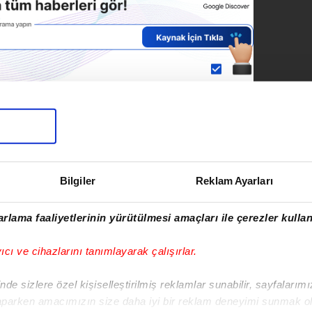
SONRAKİ HABER
Bilal Erdoğan'dan
Etnospor'da önemli
Bilgiler
Reklam Ayarları
mesajlar
rlama faaliyetlerinin yürütülmesi amaçları ile çerezler kullan
yıcı ve cihazlarını tanımlayarak çalışırlar.
mirhan Ceylan
de sizlere özel kişiselleştirilmiş reklamlar sunabilir, sayfalarım
vim.com.tr
Güncel
aparken amacımızın size daha iyi bir reklam deneyimi sunmak ol