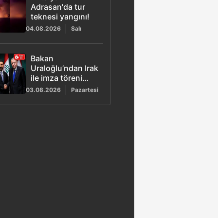
Adrasan'da tur
teknesi yangını!
04.08.2026
Salı
Bakan
Uraloğlu’ndan Irak
ile imza töreni
açıklaması: Süreci
03.08.2026
Pazartesi
Başkan Erdoğan
çözdü