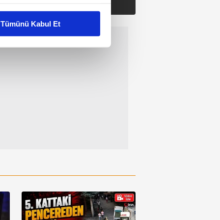
liyetlerimizi karşılamak
Tümünü Kabul Et
ar gösterilmeyecektir."
çerezler kullanılmaktadır. Bu
u hizmetlerinin sunulması
i ve sizlere yönelik
nılacaktır.
kin detaylı bilgi için Ayarlar
ak ve sitemizde ilgili