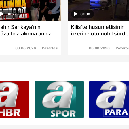
00:27
01:00
ahir Sarıkaya'nın
Kilis'te husumetlisinin
özaltına alınma anına
üzerine otomobil sürdü
it ilk görüntüler
2 yaralı
03.08.2026
Pazartesi
03.08.2026
Pazarte