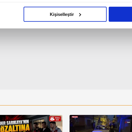
imizden gelen çabayı gösterdiğimizi ve bu noktada, reklamların ma
olduğunu sizlere hatırlatmak isteriz.
Kişiselleştir
çerezlere izin vermedikleri takdirde, kullanıcılara hedefli reklaml
abilmek için İnternet Sitemizde kendimize ve üçüncü kişilere ait 
isel verileriniz işlenmekte olup gerekli olan çerezler bilgi toplum
 çerezler, sitemizin daha işlevsel kılınması ve kişiselleştirilmes
 yapılması, amaçlarıyla sınırlı olarak açık rızanız dahilinde kulla
aşağıda yer alan panel vasıtasıyla belirleyebilirsiniz. Çerezlere iliş
lgilendirme Metnimizi
ziyaret edebilirsiniz.
Korunması Kanunu uyarınca hazırlanmış Aydınlatma Metnimizi okum
 çerezlerle ilgili bilgi almak için lütfen
tıklayınız
.