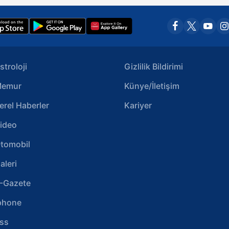
stroloji
Gizlilik Bildirimi
emur
Künye/İletişim
erel Haberler
Kariyer
ideo
tomobil
aleri
-Gazete
phone
ss