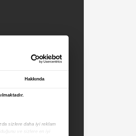
Hakkında
ılmaktadır.
ızda sizlere daha iyi reklam
duğunu ve sizlere en iyi