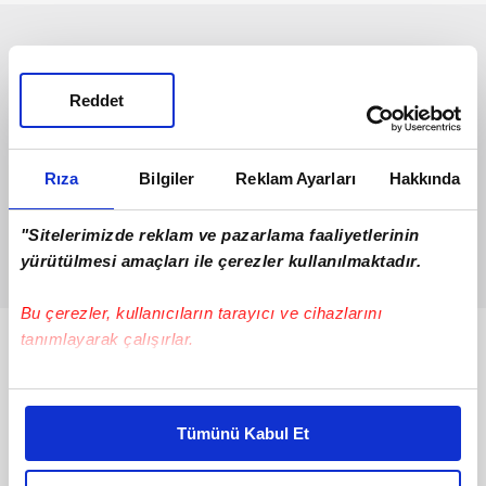
Reddet
Rıza
Bilgiler
Reklam Ayarları
Hakkında
"Sitelerimizde reklam ve pazarlama faaliyetlerinin
yürütülmesi amaçları ile çerezler kullanılmaktadır.
Bu çerezler, kullanıcıların tarayıcı ve cihazlarını
tanımlayarak çalışırlar.
Bunlar da Var
Bu çerezlere izin vermeniz halinde sizlere özel
kişiselleştirilmiş reklamlar sunabilir, sayfalarımızda sizlere
Tümünü Kabul Et
daha iyi reklam deneyimi yaşatabiliriz. Bunu yaparken
amacımızın size daha iyi bir reklam deneyimi sunmak