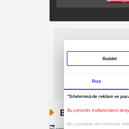
Özel’e sert yanıt: "Bu
bir iftira siyasetidir!"
Reddet
Rıza
"Sitelerimizde reklam ve paza
Bunlar da Var
Bu çerezler, kullanıcıların tara
Bu çerezlere izin vermeniz halin