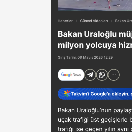
Haberler
Güncel Videoları
Bakan Ura
Bakan Uraloğlu müj
milyon yolcuya hizm
Giriş Tarihi: 09 Mayıs 2026 12:29
Takvim'i Google'a ekleyin,
Bakan Uraloğlu’nun paylaşt
uçak trafiği üst geçişlerle 
trafiği ise geçen yılın ayn