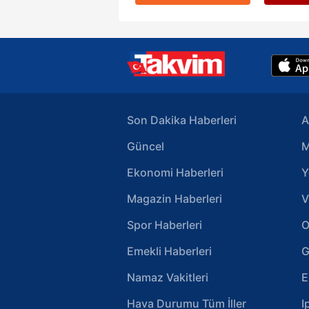
Son Dakika Haberleri
A
Güncel
M
Ekonomi Haberleri
Y
Magazin Haberleri
V
Spor Haberleri
O
Emekli Haberleri
G
Namaz Vakitleri
E
Hava Durumu Tüm İller
I