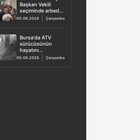
Başkan Vekili
seçiminde arbede
yaşandı
05.08.2026
Çarşamba
Bursa'da ATV
sürücüsünün
hayatını
kaybettiği
05.08.2026
Çarşamba
kazanın güvenlik
kamerası
görüntüleri ortaya
çıktı