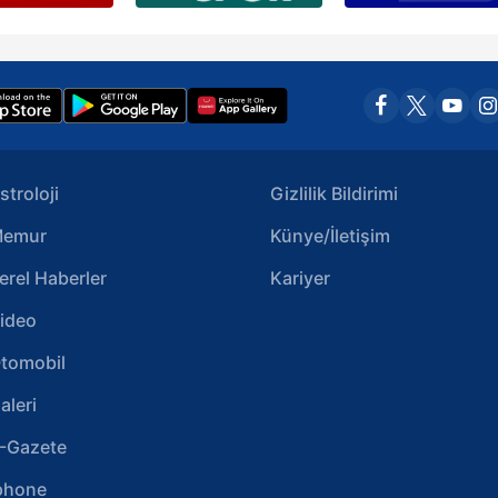
stroloji
Gizlilik Bildirimi
emur
Künye/İletişim
erel Haberler
Kariyer
ideo
tomobil
aleri
-Gazete
phone