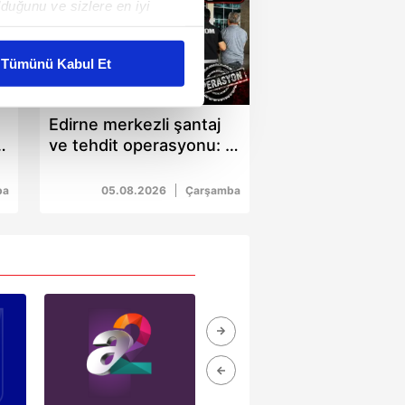
duğunu ve sizlere en iyi
liyetlerimizi karşılamak
Tümünü Kabul Et
00:35
ar gösterilmeyecektir."
Edirne merkezli şantaj
çerezler kullanılmaktadır. Bu
a
ve tehdit operasyonu: 4
u hizmetlerinin sunulması
şüpheli tutuklandı
i ve sizlere yönelik
ba
05.08.2026
Çarşamba
nılacaktır.
kin detaylı bilgi için Ayarlar
ak ve sitemizde ilgili