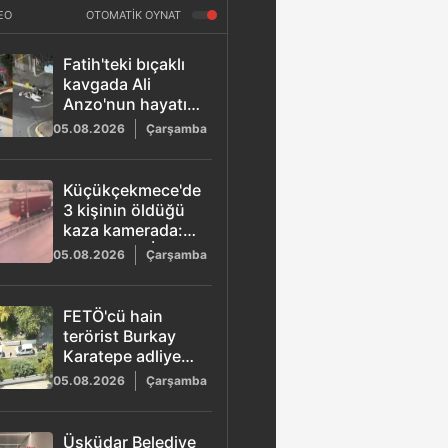
EO
OTOMATİK OYNAT
Fatih'teki bıçaklı
kavgada Ali
Anzo'nun hayatını
kaybettiği anların
05.08.2026
Çarşamba
yeni görüntüleri
ortaya çıktı: 8
gözaltı
Küçükçekmece'de
3 kişinin öldüğü
kaza kamerada:
Otomobilin İETT
05.08.2026
Çarşamba
otobüsüne
çarptığı anlar
saniye saniye
FETÖ'cü hain
kaydedildi
terörist Burkay
Karatepe adliyeye
sevk edildi!
05.08.2026
Çarşamba
Üsküdar Belediye