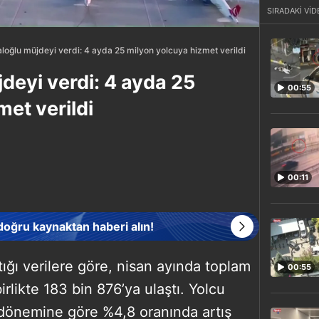
SIRADAKİ VİD
loğlu müjdeyi verdi: 4 ayda 25 milyon yolcuya hizmet verildi
deyi verdi: 4 ayda 25
00:55
et verildi
00:11
 doğru kaynaktan haberi alın!
ığı verilere göre, nisan ayında toplam
00:55
birlikte 183 bin 876’ya ulaştı. Yolcu
ı dönemine göre %4,8 oranında artış