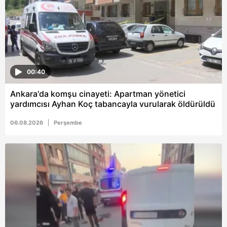
6698 sayılı Kişisel Verilerin Korunması Kanunu uyarınca
hazırlanmış Aydınlatma Metnimizi okumak ve sitemizde
ilgili mevzuata uygun olarak kullanılan çerezlerle ilgili bilgi
almak için lütfen
tıklayınız
.
00:40
Ankara'da komşu cinayeti: Apartman yönetici
yardımcısı Ayhan Koç tabancayla vurularak öldürüldü
06.08.2026
Perşembe