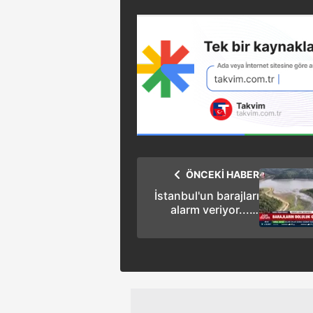
ÖNCEKİ HABER
İstanbul'un barajları
alarm veriyor... 2
Aylık su kaldı!