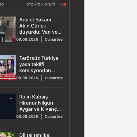
EO
OTOMATİK OYNAT
Adalet Bakanı
Akın Gürlek
duyurdu: Van ve
Afyonkarahisar'da
08.08.2026
Cumartesi
ki şüpheli ölümler
aydınlatıldı
Terörsüz Türkiye
yasa teklifi
komisyondan
geçti
08.08.2026
Cumartesi
Rojin Kabaiş
Hiranur Nilgün
Aygar ve Kıvanç
Uman'ın ailelerini
08.08.2026
Cumartesi
hedef alan siber
zorbalara
operasyon
Dijital tehlike: