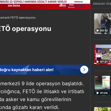
SIRADAKİ VİD
 zamanlı FETÖ operasyonu
FETÖ operasyonu
00:12
07:21
 doğru kaynaktan haberi alın!
merkezli 9 ilde operasyon başlatıldı.
ğınca, FETÖ ile iltisaklı ve irtibatlı
01:24
da asker ve kamu görevlilerinin
da gözaltı kararı verildi.