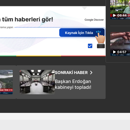
06:44
04:57
SONRAKİ HABER
Başkan Erdoğan
kabineyi topladı!