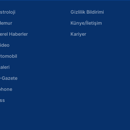
stroloji
Gizlilik Bildirimi
emur
Künye/İletişim
erel Haberler
Kariyer
ideo
tomobil
aleri
-Gazete
phone
ss