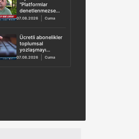
"Platformlar
denetlenmezse
aile yapısı ve
07.08.2026
Cuma
toplum bozulur"
Ücretli abonelikler
toplumsal
yozlaşmayı
tetikliyor!
07.08.2026
Cuma