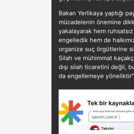
Bakan Yerlikaya yaptığı pay
mücadelenin önemine dikka
yakalayarak hem ruhsatsız s
engelledik hem de halkımı
organize suç örgütlerine s
Silah ve mühimmat kaçakçı
dışı silah ticaretini değil, 
da engellemeye yöneliktir" 