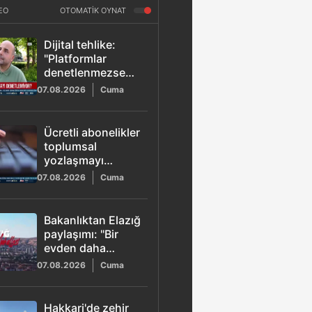
EO
OTOMATİK OYNAT
Dijital tehlike:
"Platformlar
denetlenmezse
aile yapısı ve
07.08.2026
Cuma
toplum bozulur"
Ücretli abonelikler
toplumsal
yozlaşmayı
tetikliyor!
07.08.2026
Cuma
Bakanlıktan Elazığ
paylaşımı: "Bir
evden daha
fazlası"
07.08.2026
Cuma
Hakkari'de zehir