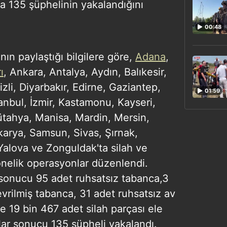
 135 şüphelinin yakalandığını
00:48
'nın paylaştığı bilgilere göre,
Adana
,
ı
, Ankara, Antalya, Aydın, Balıkesir,
li, Diyarbakır, Edirne, Gaziantep,
01:59
tanbul, İzmir, Kastamonu, Kayseri,
Kütahya, Manisa, Mardin, Mersin,
karya, Samsun, Sivas, Şırnak,
Yalova ve Zonguldak'ta silah ve
nelik operasyonlar düzenlendi.
sonucu 95 adet ruhsatsız tabanca,3
evrilmiş tabanca, 31 adet ruhsatsız av
e 19 bin 467 adet silah parçası ele
nlar sonucu 135 şüpheli yakalandı.