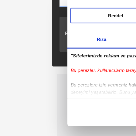
Reddet
ÖNCEKİ HABER
Başkan Erdoğan'dan
AK Parti grup
Rıza
toplantısında önemli
açıklamalar
"Sitelerimizde reklam ve paza
Bu çerezler, kullanıcıların tara
Bu çerezlere izin vermeniz halin
deneyimi yaşatabiliriz. Bunu y
içerikleri sunabilmek adına el
noktasında tek gelir kalemimiz 
Her halükârda, kullanıcılar, bu 
Sizlere daha iyi bir hizmet sun