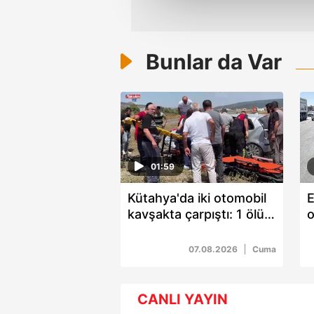
çerezler vasıtasıyla çeşitli kiş
amacıyla kullanılmaktadır. Diğer
reklam/pazarlama faaliyetlerinin
Bunlar da Var
Çerezlere ilişkin tercihlerinizi 
butonuna tıklayabilir,
Çerez Bi
6698 sayılı Kişisel Verilerin 
mevzuata uygun olarak kullanılan
01:59
Kütahya'da iki otomobil
E
kavşakta çarpıştı: 1 ölü 5
o
yaralı
k
ç
07.08.2026
Cuma
CANLI YAYIN