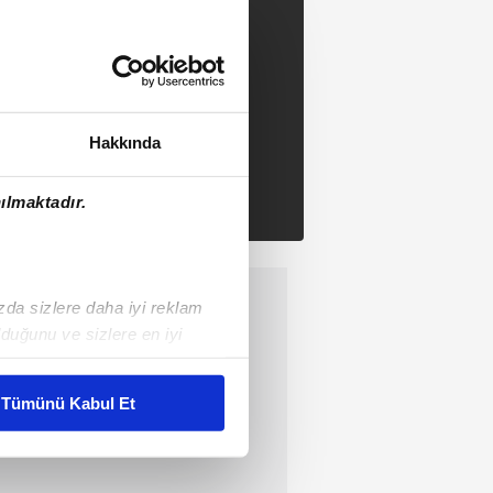
Hakkında
ılmaktadır.
ızda sizlere daha iyi reklam
duğunu ve sizlere en iyi
liyetlerimizi karşılamak
Tümünü Kabul Et
ar gösterilmeyecektir."
çerezler kullanılmaktadır. Bu