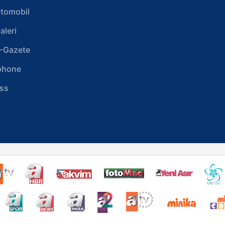
tomobil
aleri
-Gazete
phone
ss