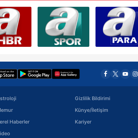
stroloji
Gizlilik Bildirimi
emur
Künye/İletişim
erel Haberler
Kariyer
ideo