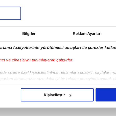
SONRAKİ HABER
Muğla Ula’da dehşet:
1 evi kundaklayıp 2
Bilgiler
Reklam Ayarları
jandarmayı bıçakla
yaralayan saldırgan
rlama faaliyetlerinin yürütülmesi amaçları ile çerezler kullan
vurularak etkisiz hale
getirildi!
yıcı ve cihazlarını tanımlayarak çalışırlar.
de sizlere özel kişiselleştirilmiş reklamlar sunabilir, sayfalarım
aparken amacımızın size daha iyi bir reklam deneyimi sunmak ol
imizden gelen çabayı gösterdiğimizi ve bu noktada, reklamların ma
olduğunu sizlere hatırlatmak isteriz.
Kişiselleştir
çerezlere izin vermedikleri takdirde, kullanıcılara hedefli reklaml
abilmek için İnternet Sitemizde kendimize ve üçüncü kişilere ait 