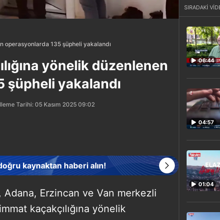
SIRADAKİ VİD
nen operasyonlarda 135 şüpheli yakalandı
06:44
çılığına yönelik düzenlenen
 şüpheli yakalandı
leme Tarihi: 05 Kasım 2025 09:02
04:57
 doğru kaynaktan haberi alın!
01:04
ya, Adana, Erzincan ve Van merkezli
himmat kaçakçılığına yönelik