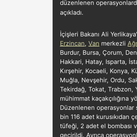
düzenlenen operasyonlarda
açıkladı.
İçişleri Bakanı Ali Yerlikaya
Erzincan
,
Van
merkezli
Ağr
Burdur, Bursa, Çorum, Deniz
Hakkari, Hatay, Isparta, İs
Kırşehir, Kocaeli, Konya, 
Muğla, Nevşehir, Ordu, Sa
Tekirdağ, Tokat, Trabzon, 
mühimmat kaçakçılığına yö
Düzenlenen operasyonlar 
bin 116 adet kurusıkıdan ç
tüfeği, 2 adet el bombası v
geçirildi. Ayrıca operasyo