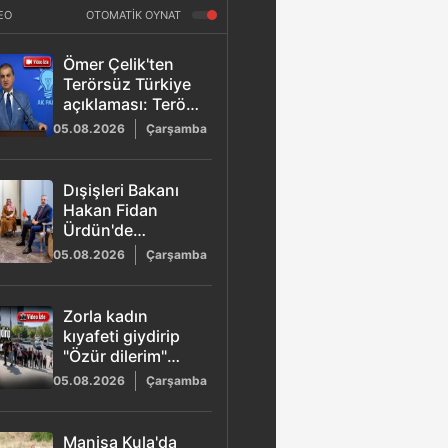
EO
OTOMATİK OYNAT
Ömer Çelik'ten
Terörsüz Türkiye
açıklaması: Terör
tüm uzantılarıyla
05.08.2026
Çarşamba
sona erecek
Dışişleri Bakanı
Hakan Fidan
Ürdün'de
temaslarını
05.08.2026
Çarşamba
sürdürüyor:
Dörtlü zirve
gerçekleşti
Zorla kadın
kıyafeti giydirip
"Özür dilerim"
dedirttiler: 6 kişi
05.08.2026
Çarşamba
yakalandı
Manisa Kula'da