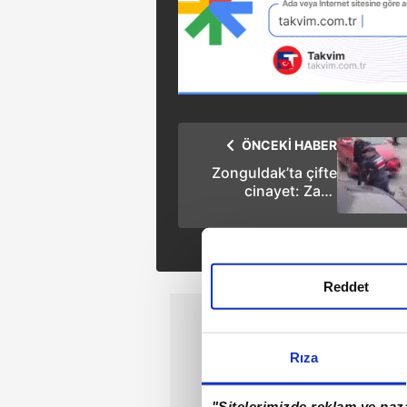
ÖNCEKİ HABER
Zonguldak’ta çifte
cinayet: Zanlı
adliyeye böyle
getirildi
Reddet
Rıza
"Sitelerimizde reklam ve paza