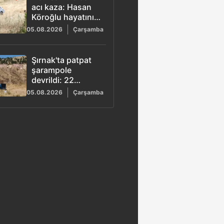
acı kaza: Hasan
Köroğlu hayatını
kaybetti
05.08.2026
Çarşamba
Şırnak'ta patpat
şarampole
devrildi: 22
yaşındaki Ayşe
05.08.2026
Çarşamba
Ece hayatını
kaybetti, 3 yaralı