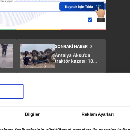
SONRAKİ HABER
Antalya Aksu’da
traktör kazası: 18
yaşındaki genç öldü
Bilgiler
Reklam Ayarları
rlama faaliyetlerinin yürütülmesi amaçları ile çerezler kullan