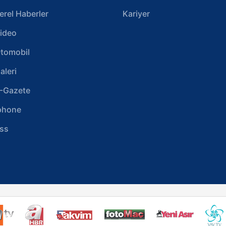
erel Haberler
Kariyer
ideo
tomobil
aleri
-Gazete
phone
ss