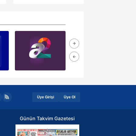
anlar saniye saniye
ak ve sitemizde ilgili
kaydedildi
Üye Girişi
Üye Ol
Günün Takvim Gazetesi