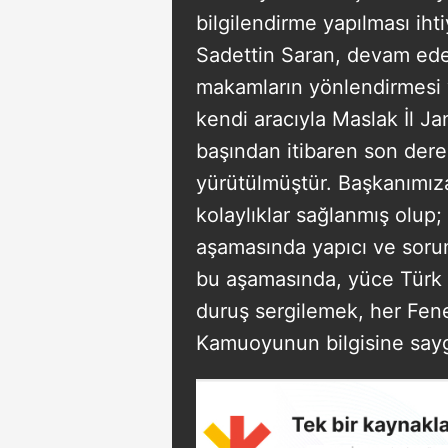
bilgilendirme yapılması ih
Sadettin Saran, devam eden
makamların yönlendirmesi 
kendi aracıyla Maslak İl Ja
başından itibaren son dere
yürütülmüştür. Başkanımıza,
kolaylıklar sağlanmış olup
aşamasında yapıcı ve soruml
bu aşamasında, yüce Türk y
duruş sergilemek, her Fene
Kamuoyunun bilgisine saygı