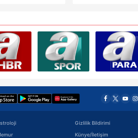
Korunması Kanunu uyarınca hazırlanmış Aydınlatma Metnimizi okum
 çerezlerle ilgili bilgi almak için lütfen
tıklayınız
.
stroloji
Gizlilik Bildirimi
emur
Künye/İletişim