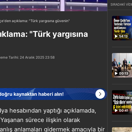
SIRADAKİ VİD
e'den açıklama: "Türk yargısına güvenin"
klama: "Türk yargısına
54:13
eme Tarihi: 24 Aralık 2025 23:58
00:13
 doğru kaynaktan haberi alın!
ya hesabından yaptığı açıklamada,
00:41
Yaşanan sürece ilişkin olarak
nlış anlamaları gidermek amacıyla bir