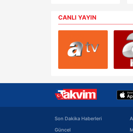
ortaya çıktı: 8 gözaltı
6698 sayılı Kişisel Verilerin 
mevzuata uygun olarak kullanılan
CANLI YAYIN
Son Dakika Haberleri
A
Güncel
M