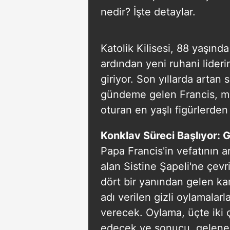
nedir? İşte detaylar.
Katolik Kilisesi, 88 yaşın
ardından yeni ruhani lideri
giriyor. Son yıllarda artan 
gündeme gelen Francis, m
oturan en yaşlı figürlerden 
Konklav Süreci Başlıyor: G
Papa Francis'in vefatının 
alan Sistine Şapeli'ne çevr
dört bir yanından gelen ka
adı verilen gizli oylamalar
verecek. Oylama, üçte iki
edecek ve sonucu, gelene