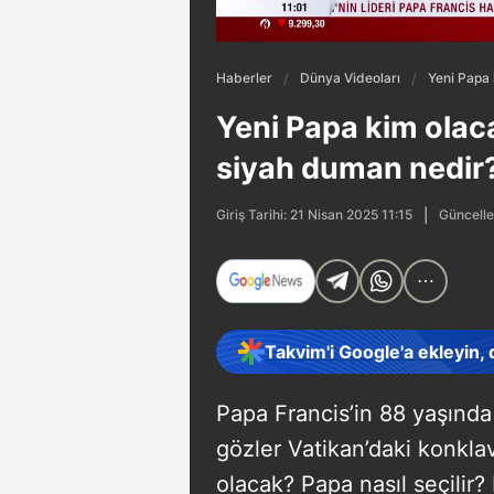
Haberler
Dünya Videoları
Yeni Papa
Yeni Papa kim ola
siyah duman nedir
Güncelle
Giriş Tarihi: 21 Nisan 2025 11:15
Takvim'i Google'a ekleyin,
Papa Francis’in 88 yaşında
gözler Vatikan’daki konklav
olacak? Papa nasıl seçili