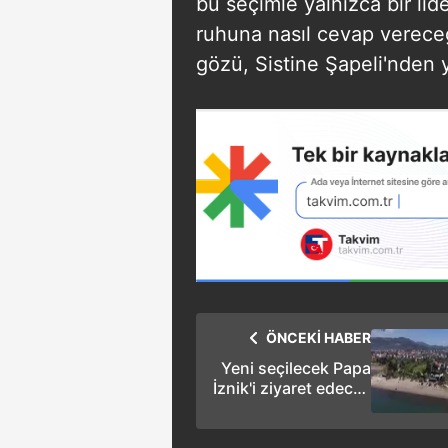
bu seçimle yalnızca bir li
ruhuna nasıl cevap verece
gözü, Sistine Şapeli'nden
ÖNCEKİ HABER
Yeni seçilecek Papa
İznik'i ziyaret edecek
mi?