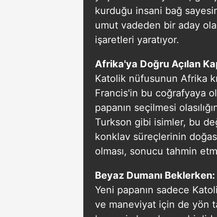
mevzuata uygun olarak kullanılan
kurduğu insani bağ sayesin
umut vadeden bir aday olar
işaretleri yaratıyor.
Afrika'ya Doğru Açılan Ka
Katolik nüfusunun Afrika k
Francis'in bu coğrafyaya ola
papanın seçilmesi olasılığın
Turkson gibi isimler, bu de
konklav süreçlerinin doğas
olması, sonucu tahmin etme
Beyaz Dumanı Beklerken: S
Yeni papanın sadece Katolik
ve maneviyat için de yön tay