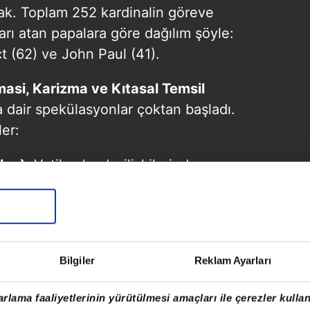
cak. Toplam 252 kardinalin göreve
arı atan papalara göre dağılım şöyle:
t (62) ve John Paul (41).
asi, Karizma ve Kıtasal Temsil
 dair spekülasyonlar çoktan başladı.
er:
lya):
Vatikan'ın dış ilişkilerinden
 uzun yıllara dayanan diplomatik
rıyla dikkat çekiyor. Avrupa merkezli
küresel diplomasi tecrübesi onu güçlü
r.
Bilgiler
Reklam Ayarları
 (Filipinler):
Halkla kurduğu sıcak
rlama faaliyetlerinin yürütülmesi amaçları ile çerezler kullan
le bilinen Tagle, seçilirse tarihteki ilk