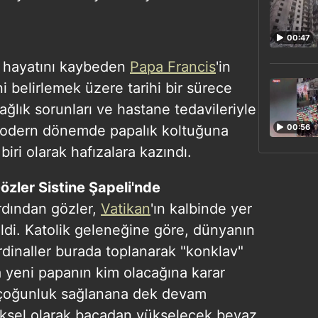
00:47
da hayatını kaybeden
Papa Francis
'in
ni belirlemek üzere tarihi bir sürece
sağlık sorunları ve hastane tedavileriyle
odern dönemde papalık koltuğuna
00:56
biri olarak hafızalara kazındı.
özler Sistine Şapeli'nde
ardından gözler,
Vatikan
'ın kalbinde yer
ildi. Katolik geleneğine göre, dünyanın
rdinaller burada toplanarak "konklav"
la yeni papanın kim olacağına karar
 çoğunluk sağlanana dek devam
ksel olarak bacadan yükselecek beyaz