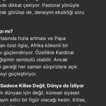
 çerezlerle ilgili bilgi almak için lütfen
tıklayınız
.
de dikkat çekiyor. Pastoral yönüyle
ak görülse de, deneyim eksikliği soru
pı mı?
ıtasında hızla artması ve Papa
n özel ilgisi, Afrika kökenli bir
ı güçlendiriyor. Özellikle Kardinal
ğişimin sembolü olabilir. Ancak
ı gereği her zaman sürprizlere açık
yi güçleştiriyor.
adece Kilise Değil, Dünya da İzliyor
 dünyası için değil, küresel siyaset
in edici bir figür olacağı kesin. Kilise,