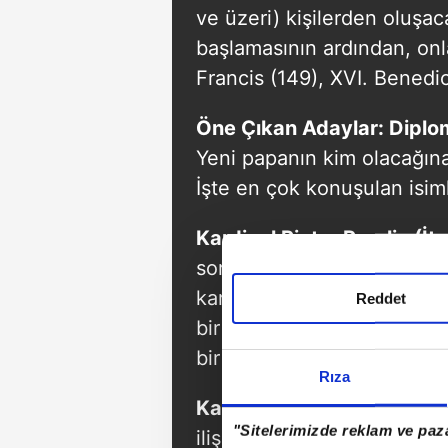
ve üzeri) kişilerden oluşa
başlamasının ardından, onl
Francis (149), XVI. Benedic
Öne Çıkan Adaylar: Diplom
Yeni papanın kim olacağına
İşte en çok konuşulan isiml
Kardinal Pietro Parolin (İta
sorumlu ismi olan Parolin,
kariyeri ve dengeleyici tav
Reddet
bir çizgiye yakın olsa da, 
bir seçenek haline getiriyo
Rıza
Kardinal Luis Antonio Tagle
"Sitelerimizde reklam ve paza
ilişki ve iletişim becerileriy