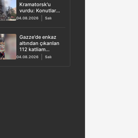
Kramatorsk'u
vurdu: Konutlarda
yangın çıktı
04.08.2026
Salı
Gazze'de enkaz
altından çıkarılan
112 katliam
mağduru için
04.08.2026
Salı
toplu tören
düzenlendi