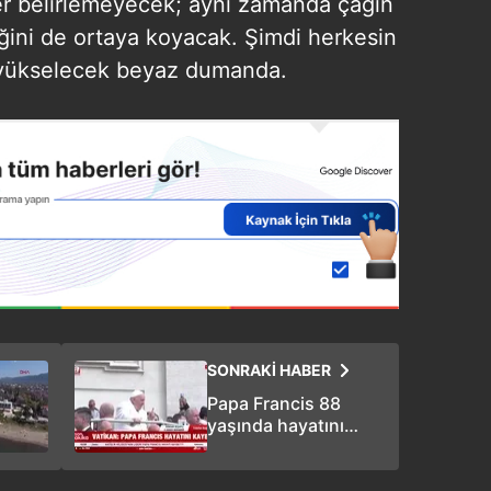
der belirlemeyecek; aynı zamanda çağın
ğini de ortaya koyacak. Şimdi herkesin
 yükselecek beyaz dumanda.
SONRAKİ HABER
Papa Francis 88
yaşında hayatını
kaybetti