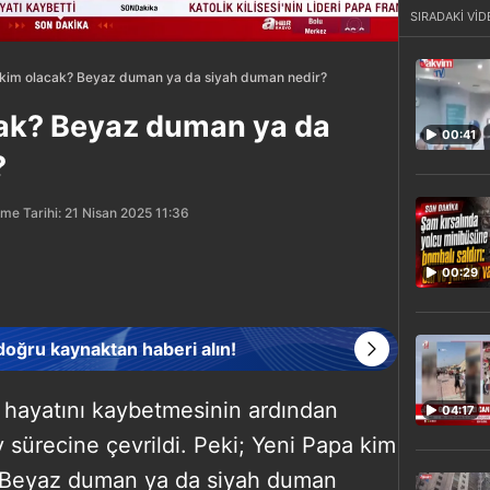
SIRADAKİ VİD
 kim olacak? Beyaz duman ya da siyah duman nedir?
cak? Beyaz duman ya da
00:41
?
me Tarihi: 21 Nisan 2025 11:36
00:29
 doğru kaynaktan haberi alın!
 hayatını kaybetmesinin ardından
04:17
 sürecine çevrildi. Peki; Yeni Papa kim
r? Beyaz duman ya da siyah duman