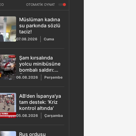
EO
OTOMATİK OYNAT
Müslüman kadına
su parkında sözlü
taciz!
07.08.2026
Cuma
Şam kırsalında
yolcu minibüsüne
bombalı saldırı:
Ölü ve yaralılar
06.08.2026
Perşembe
var
AB'den İspanya'ya
tam destek: 'Kriz
kontrol altında'
05.08.2026
Çarşamba
Rus ordusu