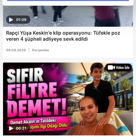
reklamların maliyetlerimizi karşılamak noktasında tek gelir
kalemimiz olduğunu sizlere hatırlatmak isteriz.
01:09
Her halükârda, kullanıcılar, bu çerezlere izin vermedikleri
Rapçi Yüşa Keskin'e klip operasyonu: Tüfekle poz
takdirde, kullanıcılara hedefli reklamlar
veren 4 şüpheli adliyeye sevk edildi
gösterilmeyecektir."
06.08.2026
Perşembe
Sizlere daha iyi bir hizmet sunabilmek için İnternet
Sitemizde kendimize ve üçüncü kişilere ait çerezler
kullanılmaktadır. Bu çerezler vasıtasıyla çeşitli kişisel
verileriniz işlenmekte olup gerekli olan çerezler bilgi
toplumu hizmetlerinin sunulması amacıyla
kullanılmaktadır. Diğer çerezler, sitemizin daha işlevsel
kılınması ve kişiselleştirilmesi ve sizlere yönelik
reklam/pazarlama faaliyetlerinin yapılması, amaçlarıyla
sınırlı olarak açık rızanız dahilinde kullanılacaktır.
00:21
Çerezlere ilişkin tercihlerinizi aşağıda yer alan panel