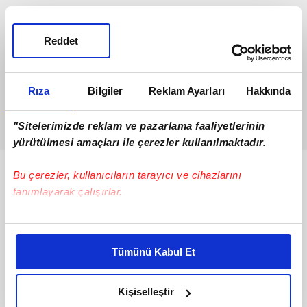
Reddet
Rıza
Bilgiler
Reklam Ayarları
Hakkında
"Sitelerimizde reklam ve pazarlama faaliyetlerinin
yürütülmesi amaçları ile çerezler kullanılmaktadır.
Bunlar da Var
Bu çerezler, kullanıcıların tarayıcı ve cihazlarını
tanımlayarak çalışırlar.
Bu çerezlere izin vermeniz halinde sizlere özel
kişiselleştirilmiş reklamlar sunabilir, sayfalarımızda sizlere
Tümünü Kabul Et
daha iyi reklam deneyimi yaşatabiliriz. Bunu yaparken
amacımızın size daha iyi bir reklam deneyimi sunmak
olduğunu ve sizlere en iyi içerikleri sunabilmek adına
Kişiselleştir
elimizden gelen çabayı gösterdiğimizi ve bu noktada,