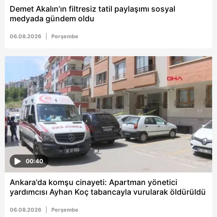
vasıtasıyla belirleyebilirsiniz. Çerezlere ilişkin detaylı bilgi
Demet Akalın’ın filtresiz tatil paylaşımı sosyal
için Ayarlar butonuna tıklayabilir,
Çerez Bilgilendirme
medyada gündem oldu
Metnimizi
ziyaret edebilirsiniz.
06.08.2026
Perşembe
6698 sayılı Kişisel Verilerin Korunması Kanunu uyarınca
hazırlanmış Aydınlatma Metnimizi okumak ve sitemizde
ilgili mevzuata uygun olarak kullanılan çerezlerle ilgili bilgi
almak için lütfen
tıklayınız
.
00:40
Ankara'da komşu cinayeti: Apartman yönetici
yardımcısı Ayhan Koç tabancayla vurularak öldürüldü
06.08.2026
Perşembe