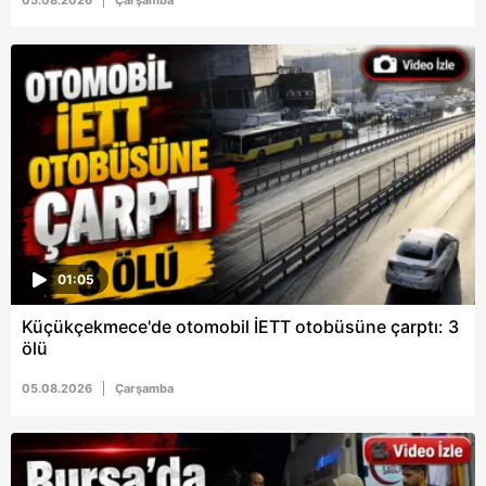
05.08.2026
Çarşamba
Metnimizi
ziyaret edebilirsiniz.
6698 sayılı Kişisel Verilerin Korunması Kanunu uyarınca
hazırlanmış Aydınlatma Metnimizi okumak ve sitemizde
ilgili mevzuata uygun olarak kullanılan çerezlerle ilgili bilgi
almak için lütfen
tıklayınız
.
01:05
Küçükçekmece'de otomobil İETT otobüsüne çarptı: 3
ölü
05.08.2026
Çarşamba