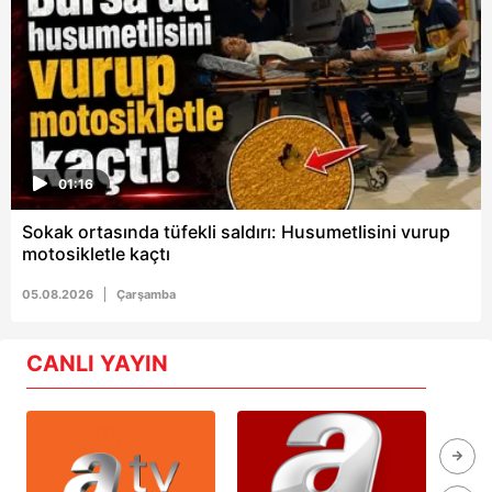
01:16
Sokak ortasında tüfekli saldırı: Husumetlisini vurup
motosikletle kaçtı
05.08.2026
Çarşamba
CANLI YAYIN