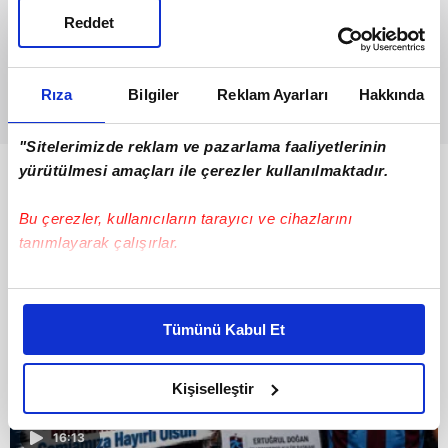
Reddet
Rıza
Bilgiler
Reklam Ayarları
Hakkında
"Sitelerimizde reklam ve pazarlama faaliyetlerinin
yürütülmesi amaçları ile çerezler kullanılmaktadır.
Bunlar da Var
Bu çerezler, kullanıcıların tarayıcı ve cihazlarını
tanımlayarak çalışırlar.
Bu çerezlere izin vermeniz halinde sizlere özel
kişiselleştirilmiş reklamlar sunabilir, sayfalarımızda sizlere
Tümünü Kabul Et
daha iyi reklam deneyimi yaşatabiliriz. Bunu yaparken
amacımızın size daha iyi bir reklam deneyimi sunmak
olduğunu ve sizlere en iyi içerikleri sunabilmek adına
Kişiselleştir
elimizden gelen çabayı gösterdiğimizi ve bu noktada,
reklamların maliyetlerimizi karşılamak noktasında tek gelir
16:13