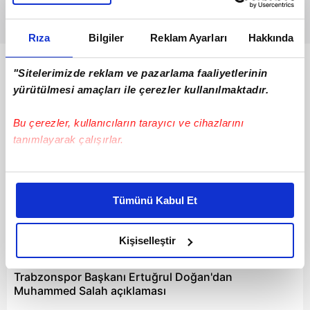
Rıza
Bilgiler
Reklam Ayarları
Hakkında
Bunlar da Var
"Sitelerimizde reklam ve pazarlama faaliyetlerinin
yürütülmesi amaçları ile çerezler kullanılmaktadır.
Bu çerezler, kullanıcıların tarayıcı ve cihazlarını
tanımlayarak çalışırlar.
Bu çerezlere izin vermeniz halinde sizlere özel
kişiselleştirilmiş reklamlar sunabilir, sayfalarımızda sizlere
Tümünü Kabul Et
daha iyi reklam deneyimi yaşatabiliriz. Bunu yaparken
amacımızın size daha iyi bir reklam deneyimi sunmak
olduğunu ve sizlere en iyi içerikleri sunabilmek adına
Kişiselleştir
16:13
elimizden gelen çabayı gösterdiğimizi ve bu noktada,
reklamların maliyetlerimizi karşılamak noktasında tek gelir
Trabzonspor Başkanı Ertuğrul Doğan'dan
kalemimiz olduğunu sizlere hatırlatmak isteriz.
Muhammed Salah açıklaması