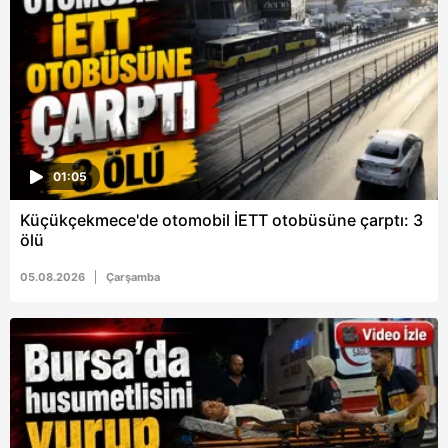
6698 sayılı Kişisel Verilerin Korunması Kanunu uyarınca
hazırlanmış Aydınlatma Metnimizi okumak ve sitemizde
ilgili mevzuata uygun olarak kullanılan çerezlerle ilgili bilgi
almak için lütfen
tıklayınız
.
01:05
Küçükçekmece'de otomobil İETT otobüsüne çarptı: 3
ölü
05.08.2026
Çarşamba