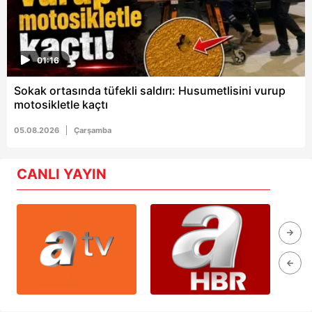
01:16
Sokak ortasında tüfekli saldırı: Husumetlisini vurup
motosikletle kaçtı
05.08.2026
Çarşamba
CANLI YAYIN