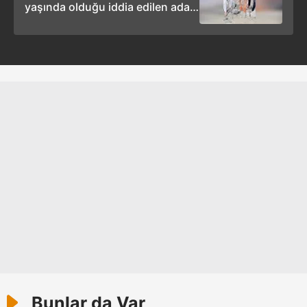
yaşında olduğu iddia edilen adam
gösterilmeyecektir."
bulundu
Sizlere daha iyi bir hizmet sunabilmek için İnternet
Sitemizde kendimize ve üçüncü kişilere ait çerezler
kullanılmaktadır. Bu çerezler vasıtasıyla çeşitli kişisel
verileriniz işlenmekte olup gerekli olan çerezler bilgi
toplumu hizmetlerinin sunulması amacıyla
kullanılmaktadır. Diğer çerezler, sitemizin daha işlevsel
kılınması ve kişiselleştirilmesi ve sizlere yönelik
reklam/pazarlama faaliyetlerinin yapılması, amaçlarıyla
sınırlı olarak açık rızanız dahilinde kullanılacaktır.
Çerezlere ilişkin tercihlerinizi aşağıda yer alan panel
vasıtasıyla belirleyebilirsiniz. Çerezlere ilişkin detaylı bilgi
için Ayarlar butonuna tıklayabilir,
Çerez Bilgilendirme
Metnimizi
ziyaret edebilirsiniz.
6698 sayılı Kişisel Verilerin Korunması Kanunu uyarınca
Bunlar da Var
hazırlanmış Aydınlatma Metnimizi okumak ve sitemizde