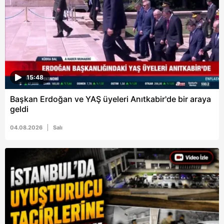
15:48
Başkan Erdoğan ve YAŞ üyeleri Anıtkabir'de bir araya
geldi
04.08.2026
Salı