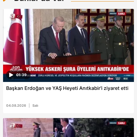
ilgili mevzuata uygun olarak kullanılan çerezlerle ilgili bilgi
almak için lütfen
tıklayınız
.
01:39
Başkan Erdoğan ve YAŞ Heyeti Anıtkabir'i ziyaret etti
04.08.2026
Salı