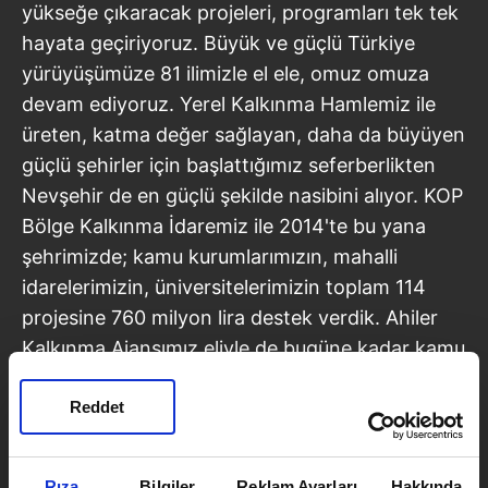
yükseğe çıkaracak projeleri, programları tek tek
hayata geçiriyoruz. Büyük ve güçlü Türkiye
yürüyüşümüze 81 ilimizle el ele, omuz omuza
devam ediyoruz. Yerel Kalkınma Hamlemiz ile
üreten, katma değer sağlayan, daha da büyüyen
güçlü şehirler için başlattığımız seferberlikten
Nevşehir de en güçlü şekilde nasibini alıyor. KOP
Bölge Kalkınma İdaremiz ile 2014'te bu yana
şehrimizde; kamu kurumlarımızın, mahalli
idarelerimizin, üniversitelerimizin toplam 114
projesine 760 milyon lira destek verdik. Ahiler
Kalkınma Ajansımız eliyle de bugüne kadar kamu
kurumlarımızın, mahalli idarelerimizin,
üniversitelerimizin, özel sektörümüzün ve sivil
Reddet
toplum kuruluşlarımızın 195 projesine 501 milyon
lira destek sağladık" diye konuştu.
Rıza
Bilgiler
Reklam Ayarları
Hakkında