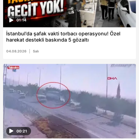
01:14
İstanbul'da şafak vakti torbacı operasyonu! Özel
harekat destekli baskında 5 gözaltı
04.08.2026
Salı
00:21