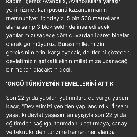
kadim ilçemiz Avanos'a, Avanoslulara yaraşır
yeni hizmet kampüsünü kazandırmanın
memnuniyeti içindeyiz. 5 bin 500 metrekare
alana sahip 3 blok şeklinde inşa edilecek
yapılarımızı sadece dört duvardan ibaret binalar
olarak görmüyoruz. Burası milletimizin
gereksinimlerini karşılayacak, dertlerini çözecek,
devletimizin şefkatli elinin milletimize uzanacağı
bir mekan olacaktır" dedi.
'ÖNCÜ TÜRKİYE'NİN TEMELLERİNİ ATTIK'
Son 22 yılda yapılan yatırımlara da vurgu yapan
Kacır, "Devletimizi yeniden yapılandırdık. 'İnsanı
yaşat ki devlet yaşasın' anlayışıyla son 22 yılda
eğitimden sağlığa, tarımdan ulaştırmaya, sanayi
ve teknolojiden turizme hemen her alanda