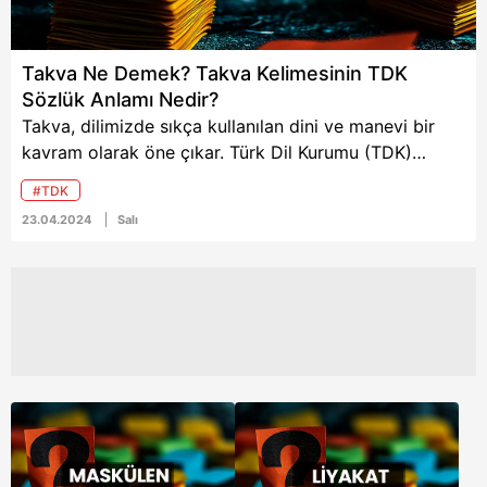
Takva Ne Demek? Takva Kelimesinin TDK
Sözlük Anlamı Nedir?
Takva, dilimizde sıkça kullanılan dini ve manevi bir
kavram olarak öne çıkar. Türk Dil Kurumu (TDK)
sözlüğünde "Takva", Allah'tan korkma ve ona karşı
#TDK
gelmekten sakınma anlamına gelir. Bu kelime,
23.04.2024
Salı
genellikle dini metinlerde ve konuşmalarda etik ve
ahlaki bir duruşu ifade eder.