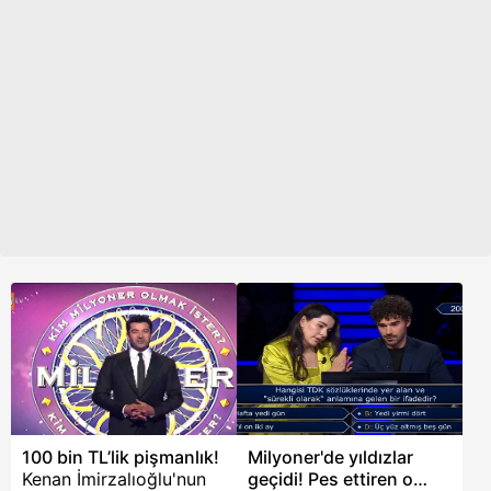
karakterden türemiştir;
toplamda 132 bin 334
Narkissos, kendi
söz varlığı sahip. Peki,
yansımasına o kadar
Unvan, ünvan, kayyum,
kapılmıştır ki, bu durum
kayyım, yörük, yürük,
sonunda onun yok
pilili, pileli nasıl yazılır?
oluşuna neden olmuştur.
TDK yazılışı nasıl? İşte
Modern psikolojide
detaylar!
narsisizm, özellikle
kişilik bozukluklarının
incelendiği alanlarda
sıklıkla ele alınır.
100 bin TL’lik pişmanlık!
Milyoner'de yıldızlar
Kenan İmirzalıoğlu'nun
geçidi! Pes ettiren o