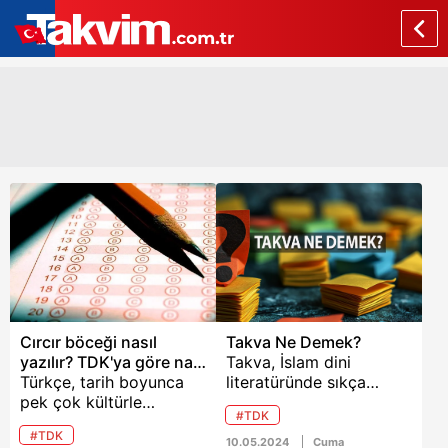
Cırcır böceği nasıl
Takva Ne Demek?
yazılır? TDK'ya göre nar
Takva, İslam dini
çiçeği, bülbül yuvası,
Türkçe, tarih boyunca
literatüründe sıkça
öyle ki, yok oluş,
pek çok kültürle
geçen ve oldukça
#TDK
kavuniçi nasıl yazılır?
etkileşim içinde olmuş
önemli bir kavramdır.
#TDK
ve bu etkileşim
Kur'an-ı Kerim'de pek
10.05.2024
Cuma