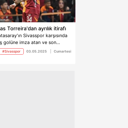
s Torreira'dan ayrılık itirafı
tasaray'ın Sivasspor karşısında
ış golüne imza atan ve son
talara damga vuran Lucas
#Sivasspor
03.05.2025
Cumartesi
eira, karşılaşmanın ardından
klamalarda bulundu ve ayrılmak
diği zamanların olduğunu söyledi.