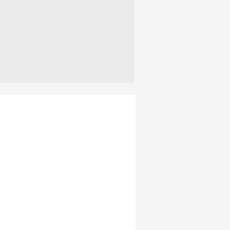
kin detaylı bilgi için Ayarlar
ak ve sitemizde ilgili