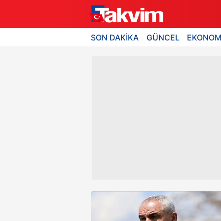
SON DAKİKA
GÜNCEL
EKONOM