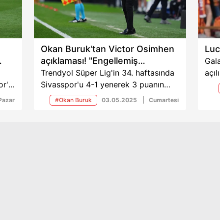
Okan Buruk'tan Victor Osimhen
Luca
açıklaması! "Engellemiş
Gala
olabilirim"
Trendyol Süper Lig'in 34. haftasında
açıl
or'u
Sivasspor'u 4-1 yenerek 3 puanın
haf
sahibi olan Galatasaray'da teknik
Torr
Pazar
#Okan Buruk
03.05.2025
Cumartesi
e
direktör Okan Buruk, karşılaşmanın
açı
ardından rekor kıran Victor Osimhen
iste
arak
ile ilgili flaş ifadeler kullandı.
an
da