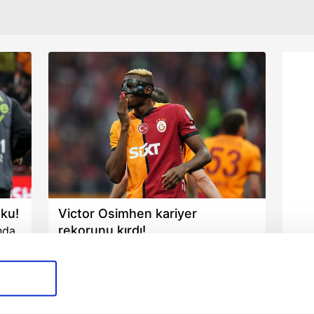
oku!
Victor Osimhen kariyer
rekorunu kırdı!
nda
Galatasaray'ın sezon başında
ık
Napoli'den kiraladığı Victor Osimhen,
rtesi
da
takımının Sivasspor karşısında ikinci
#napoli
03.05.2025
Cumartesi
ve dördüncü gollerini atarak kariyer