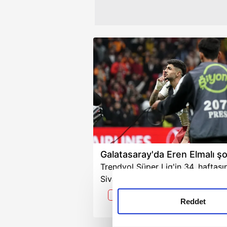
Galatasaray'da Eren Elmalı ş
Trendyol Süper Lig'in 34. haftası
Sivasspor ile karşılaşan
Galatasaray'da Eren Elmalı sakatl
#Galatasaray
03.05.2025
Cuma
Reddet
yaşadı. Milli futbolcu, 24. dakika
oyundan çıkmak zorunda kaldı.