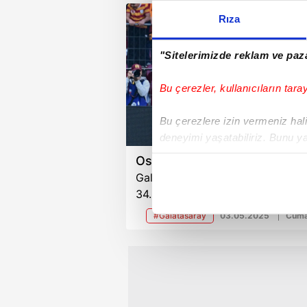
Rıza
"Sitelerimizde reklam ve paza
Bu çerezler, kullanıcıların tara
Bu çerezlere izin vermeniz halin
deneyimi yaşatabiliriz. Bunu y
içerikleri sunabilmek adına el
Osimhen'in rekoru zaferi geti
noktasında tek gelir kalemimiz 
Galatasaray, Trendyol Süper Lig'
34. haftasında Sivasspor ile karşı
Her halükârda, kullanıcılar, bu 
karşıya geldi. Karşılaşmanın 9.
#Galatasaray
03.05.2025
Cuma
dakikasında Lucas Torreira ile ö
Sizlere daha iyi bir hizmet sun
geçen Cimbom, Victor Osimhen i
çerezler vasıtasıyla çeşitli kiş
15'te farkı ikiye çıkardı. 21'de Bar
amacıyla kullanılmaktadır. Diğer
Alper Yılmaz, takımının üçüncü
reklam/pazarlama faaliyetlerinin
golünü kaydederken Nijeryalı yıld