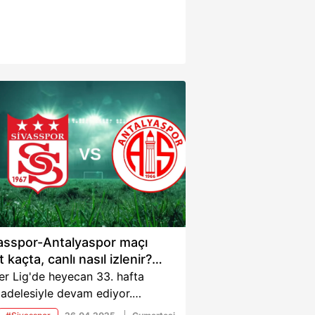
asspor-Antalyaspor maçı
 kaçta, canlı nasıl izlenir?
er Lig maçları canlı yayın
er Lig'de heyecan 33. hafta
ans bilgisi...
adelesiyle devam ediyor.
sspor, Sivas 4 Eylül