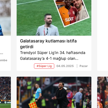
Galatasaray kutlaması istifa
getirdi
Trendyol Süper Lig’in 34. haftasında
Galatasaray’a 4-1 mağlup olan
şembe
Sivasspor’da sürpriz bir ayrılık
#Süper Lig
04.05.2025
Pazar
yaşandı. Asbaşkan Mücahit Yıldız,
sosyal medyada Galatasaray’ın
galibiyetini çocuklarıyla birlikte
kutladığına yönelik paylaşımlar
nedeniyle görevinden istifa etti.