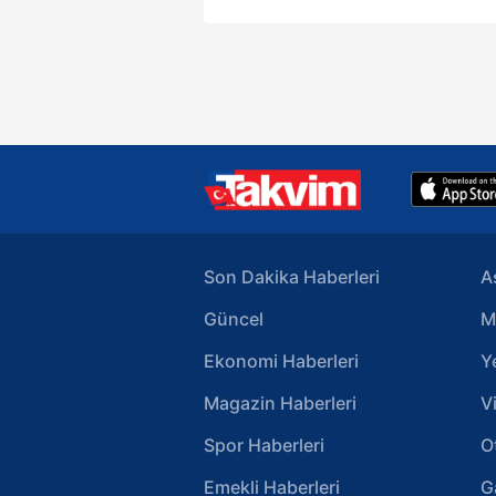
kez kaybetti. Bu maçlarda 71 gol
atarken 17 gol yedi.
Son Dakika Haberleri
A
Güncel
M
Ekonomi Haberleri
Y
Magazin Haberleri
V
Spor Haberleri
O
Emekli Haberleri
G