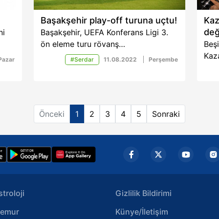
Başakşehir play-off turuna uçtu!
Kaz
değ
ni
Başakşehir, UEFA Konferans Ligi 3.
ön eleme turu rövanş
Beş
karşılaşmasında Breidablik ile karşı
Kaza
Pazar
#Serdar
11.08.2022
Perşembe
karşıyageldi. Temsilcimiz sahadan 3-
öne
0 galip ayrıldı ve turladı. İşte
beya
detaylar...
isim
Yıl
Önceki
1
2
3
4
5
Sonraki
konu
stroloji
Gizlilik Bildirimi
emur
Künye/İletişim