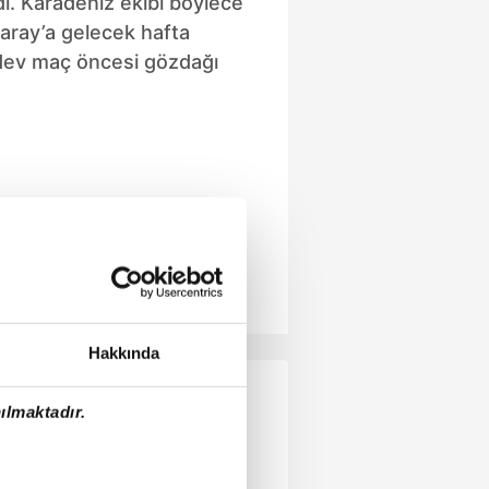
ı. Karadeniz ekibi böylece
saray’a gelecek hafta
ev maç öncesi gözdağı
Hakkında
ılmaktadır.