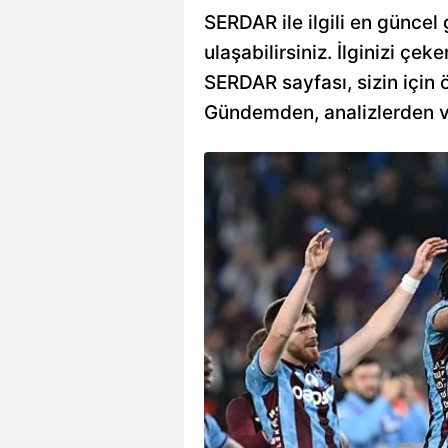
SERDAR ile ilgili en güncel
ulaşabilirsiniz. İlginizi çeke
SERDAR sayfası, sizin için ö
Gündemden, analizlerden vey
r Avrupa'da
ri! UEFA Avrupa
 Grubu'ndaki son