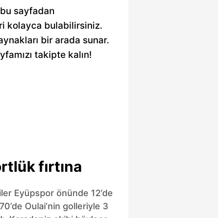
e bu sayfadan
ri kolayca bulabilirsiniz.
kaynakları bir arada sunar.
yfamızı takipte kalın!
rtlük fırtına
iler Eyüpspor önünde 12’de
0’de Oulai’nin golleriyle 3