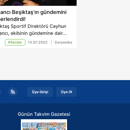
ancı Beşiktaş'ın gündemini
erlendirdi!
iktaş Sportif Direktörü Ceyhun
ncı, ekibinin gündemine dair
mli açıklamalarda bulundu. Siyah
#Serdar
13.07.2022
Çarşamba
zlıların transfer etmek istediği
leri açıklayan Kazancı, Rıdvan
maz ve Serdar Saatçı hakkında da
ştu. İşte detaylar...
Üye Girişi
Üye Ol
Günün Takvim Gazetesi