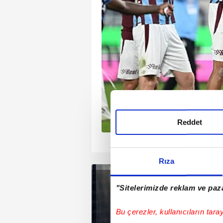
ı İskoçya'nın Hearts
en Medipol Başakşehir,
ak doğrudan son 16
Reddet
1
2
3
4
Rıza
"Sitelerimizde reklam ve paza
Bu çerezler, kullanıcıların tara