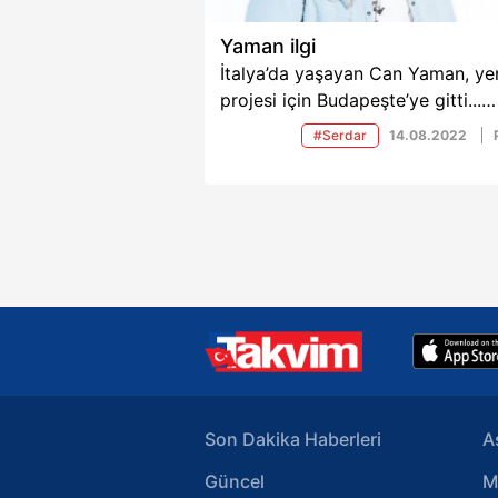
Yaman ilgi
İtalya’da yaşayan Can Yaman, ye
projesi için Budapeşte’ye gitti...
Hayranları, yakışıklı oyuncunun
#Serdar
14.08.2022
oteline akın etti. İşte sizler için
derlediğimiz 14 Ağustos tarihli
Saklambaç haberleri...
Son Dakika Haberleri
A
Güncel
M