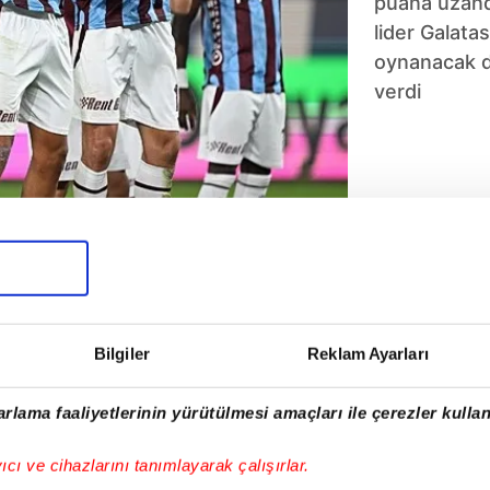
puana uzand
lider Galata
oynanacak d
verdi
5
6
7
8
9
10
Bilgiler
Reklam Ayarları
rlama faaliyetlerinin yürütülmesi amaçları ile çerezler kullan
yıcı ve cihazlarını tanımlayarak çalışırlar.