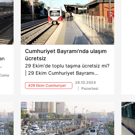
Cumhuriyet Bayramı'nda ulaşım
ücretsiz
an
29 Ekim'de toplu taşıma ücretsiz mi?
ay,
| 29 Ekim Cumhuriyet Bayramı
Cuma
manı
kapsamında Marmaray, Başkentray,
28.10.2024
#29 Ekim Cumhuriyet
İZBAN, Sirkeci-Kazlıçeşme Raylı
Pazartesi
Bayramı
Sistem Hattı ve Gayrettepe-İstanbul
Havalimanı-Arnavutköy Metro Hattı
ücretsiz hizmet verecek.