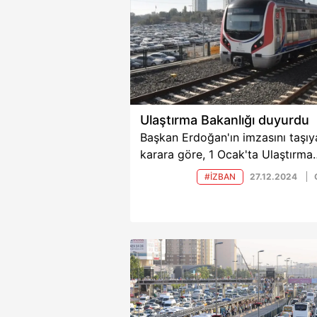
Ulaştırma Bakanlığı duyurdu
Başkan Erdoğan'ın imzasını taşıy
karara göre, 1 Ocak'ta Ulaştırma
Bakanlığına bağlıİZBAN, Başkentr
#İZBAN
27.12.2024
Marmaray ve Gayrettepe-Havali
Metro hattı ücretsiz olacak.