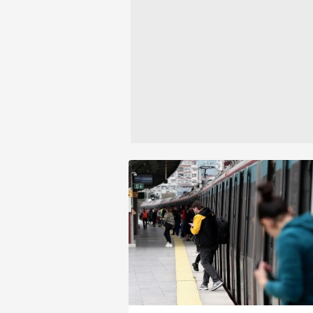
reklam/pazarlama faaliyetlerinin
gösterdi.
Çerezlere ilişkin tercihlerinizi 
butonuna tıklayabilir,
Çerez Bi
6698 sayılı Kişisel Verilerin 
mevzuata uygun olarak kullanılan