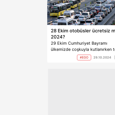
28 Ekim otobüsler ücretsiz m
2024?
29 Ekim Cumhuriyet Bayramı
ülkemizde coşkuyla kutlanırken t
taşımanın durumu merak ediliyor.
#EGO
29.10.2024
İstanbul, Ankara ve diğer büyük
şehirlerde yaşayan vatandaşlar 
Ekim toplu taşıma hizmetlerinin
ücretsiz olup olmadığını sorguluy
İşte detaylar...