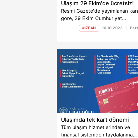
Ulaşım 29 Ekim'de ücretsiz!
Resmi Gazete'de yayımlanan kar
göre, 29 Ekim Cumhuriyet
Bayramı'nda Başkentray, Marmar
#İZBAN
16.10.2023
Paza
IZBAN ve Gayrettepe-İstanbul
Havalimanı Metrosu seferleri ücr
olacak.
Ulaşımda tek kart dönemi
Tüm ulaşım hizmetlerinden ve
finansal sistemden faydalanma