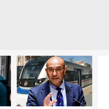
 yapılması, amaçlarıyla sınırlı olarak açık rızanız dahilinde kulla
devam ederken öldürülen Fırat
Yılmaz Çakıroğlu'nun anısına lokma
aşağıda yer alan panel vasıtasıyla belirleyebilirsiniz. Çerezlere iliş
dağıttı.
lgilendirme Metnimizi
ziyaret edebilirsiniz.
Korunması Kanunu uyarınca hazırlanmış Aydınlatma Metnimizi okum
 çerezlerle ilgili bilgi almak için lütfen
tıklayınız
.