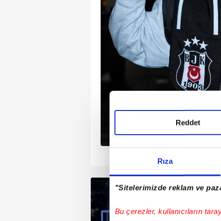
ü bir kadroyla girmeyi
r Rize, Beşiktaş'tan
Tayyip Talha Sanuç
ndemine aldı.
Reddet
1
2
3
4
Rıza
"Sitelerimizde reklam ve paza
Bu çerezler, kullanıcıların tara