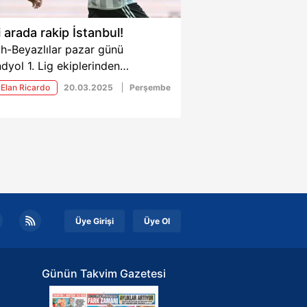
i arada rakip İstanbul!
h-Beyazlılar pazar günü
dyol 1. Lig ekiplerinden
nbulspor ile karşı karşıya
Elan Ricardo
20.03.2025
Perşembe
ecek.
Üye Girişi
Üye Ol
Günün Takvim Gazetesi