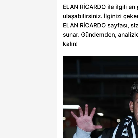
ELAN RİCARDO ile ilgili en 
ulaşabilirsiniz. İlginizi çeke
ELAN RİCARDO sayfası, sizin
sunar. Gündemden, analizle
kalın!
rdo ve Tayyip
uç Rize'nin