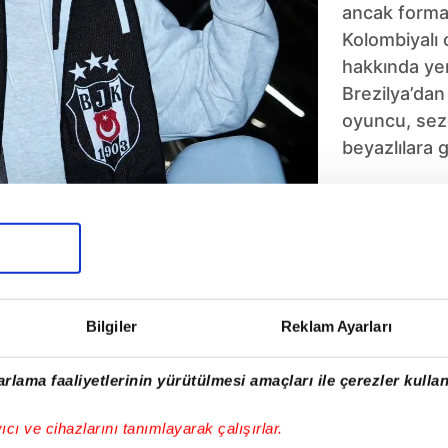
ancak forma
Kolombiyalı 
hakkında yen
Brezilya’da
oyuncu, sez
beyazlılara 
5
6
7
8
9
10
Bilgiler
Reklam Ayarları
rlama faaliyetlerinin yürütülmesi amaçları ile çerezler kullan
yıcı ve cihazlarını tanımlayarak çalışırlar.