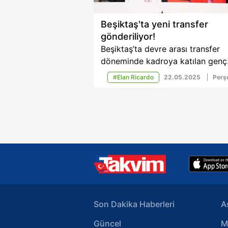
Beşiktaş'ta yeni transfer
gönderiliyor!
Beşiktaş’ta devre arası transfer
döneminde kadroya katılan genç
oyuncularla ilgili sıcak gelişmeler
#Elan Ricardo
22.05.2025
Per
yaşanıyor. Teknik Direktör Ole
Gunnar Solskjaer, Ekvadorlu Ken
Arroyo ve Kolombiyalı Elan Rica
hakkında kararını verdi.
Son Dakika Haberleri
A
Güncel
M