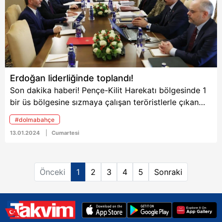
6698 sayılı Kişisel Verilerin Korunması Kanunu uyarınca
hazırlanmış Aydınlatma Metnimizi okumak ve sitemizde
ilgili mevzuata uygun olarak kullanılan çerezlerle ilgili bilgi
almak için lütfen
tıklayınız
.
Erdoğan liderliğinde toplandı!
Son dakika haberi! Pençe-Kilit Harekatı bölgesinde 1
bir üs bölgesine sızmaya çalışan teröristlerle çıkan
çatışmada 9 askerimiz şehit oldu. Şehitlerimizin
#dolmabahçe
haberinin ardından Başkan Recep Tayyip Erdoğan,
13.01.2024
Cumartesi
Dolmabahçe Çalışma Ofisinde güvenlik zirvesini
topladı. Zirvede kapsamlı harekattan sınırda yaşanan
saldırılara ilişkin birçok konunun masaya yatırıldı.
Önceki
1
2
3
4
5
Sonraki
Başkan Erdoğan liderliğindeki zirve sona erdi.
Toplantı sonrası İletişim Başkanlığından yapılan
açıklamada, "Türkiye, hangi bahaneyle ve sebeple
olursa olsun güney sınırları boyunca bir "teröristan"
kurulmasına kesinlikle izin vermeyecektir." denildi.