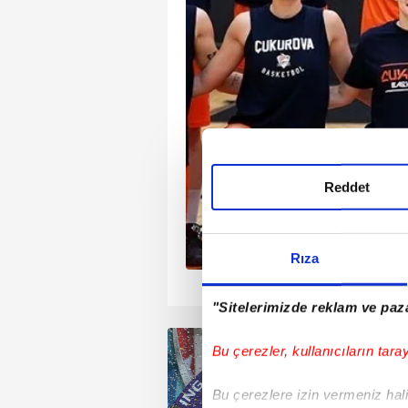
n ile Galatasaray
 arasındaki play-off
deki ilk maç bugün.
Reddet
Rıza
1
2
3
4
"Sitelerimizde reklam ve paza
Bu çerezler, kullanıcıların tara
Bu çerezlere izin vermeniz halin