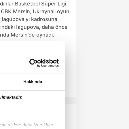
ınlar Basketbol Süper Ligi
 ÇBK Mersin, Ukraynalı oyun
a Iagupova’yı kadrosuna
şındaki Iagupova, daha önce
onda Mersin’de oynadı.
Hakkında
ılmaktadır.
ızda sizlere daha iyi reklam