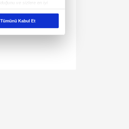
duğunu ve sizlere en iyi
liyetlerimizi karşılamak
Tümünü Kabul Et
ar gösterilmeyecektir."
çerezler kullanılmaktadır. Bu
u hizmetlerinin sunulması
i ve sizlere yönelik
nılacaktır.
kin detaylı bilgi için Ayarlar
ak ve sitemizde ilgili