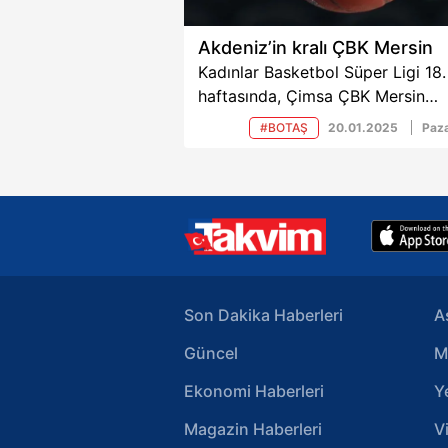
Akdeniz’in kralı ÇBK Mersin
Kadınlar Basketbol Süper Ligi 18.
haftasında, Çimsa ÇBK Mersin
deplasmanda BOTAŞ’ı 77-73'lük
#BOTAŞ
20.01.2025
Paza
skorla mağlup etti ve zorlu
mücadelede galibiyetle ayrıldı.
Son Dakika Haberleri
A
Güncel
M
Ekonomi Haberleri
Y
Magazin Haberleri
V