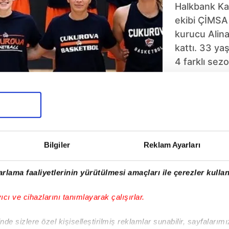
Halkbank Kad
ekibi ÇİMSA
kurucu Alin
kattı. 33 ya
4 farklı sez
Bilgiler
Reklam Ayarları
5
6
7
8
9
10
rlama faaliyetlerinin yürütülmesi amaçları ile çerezler kullan
yıcı ve cihazlarını tanımlayarak çalışırlar.
de sizlere özel kişiselleştirilmiş reklamlar sunabilir, sayfalarım