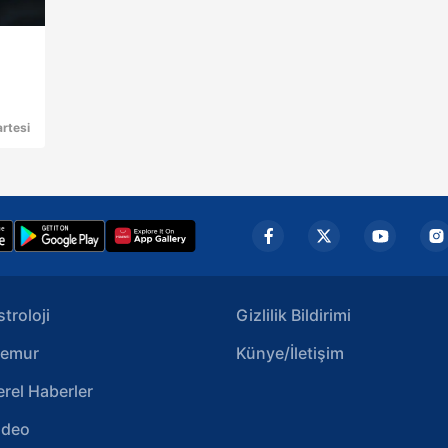
rtesi
stroloji
Gizlilik Bildirimi
emur
Künye/İletişim
erel Haberler
ideo