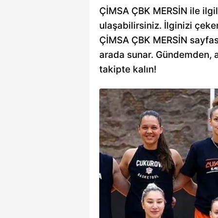
ÇİMSA ÇBK MERSİN ile ilgili
ulaşabilirsiniz. İlginizi çeke
ÇİMSA ÇBK MERSİN sayfası, s
arada sunar. Gündemden, an
takipte kalın!
in-G.Saray