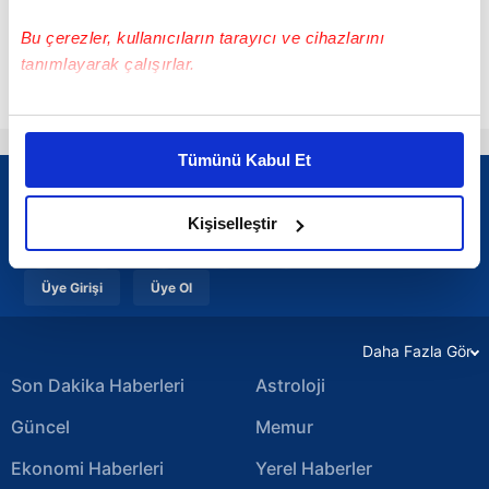
arada sunar. Gündemden, analizlerden veya ilgi
Bu çerezler, kullanıcıların tarayıcı ve cihazlarını
çekici içeriklerden haberdar olmak için
tanımlayarak çalışırlar.
sayfamızı takipte kalın!
Bu çerezlere izin vermeniz halinde sizlere özel
kişiselleştirilmiş reklamlar sunabilir, sayfalarımızda sizlere
Tümünü Kabul Et
daha iyi reklam deneyimi yaşatabiliriz. Bunu yaparken
amacımızın size daha iyi bir reklam deneyimi sunmak
olduğunu ve sizlere en iyi içerikleri sunabilmek adına
Kişiselleştir
elimizden gelen çabayı gösterdiğimizi ve bu noktada,
reklamların maliyetlerimizi karşılamak noktasında tek gelir
Üye Girişi
Üye Ol
kalemimiz olduğunu sizlere hatırlatmak isteriz.
Daha Fazla Gör
Her halükârda, kullanıcılar, bu çerezlere izin vermedikleri
takdirde, kullanıcılara hedefli reklamlar
Son Dakika Haberleri
Astroloji
gösterilmeyecektir."
Güncel
Memur
Sizlere daha iyi bir hizmet sunabilmek için İnternet
Ekonomi Haberleri
Yerel Haberler
Sitemizde kendimize ve üçüncü kişilere ait çerezler