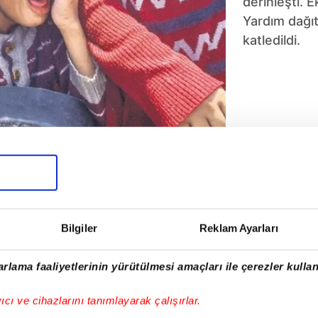
derinleşti. 
Yardım dağıt
katledildi.
5
6
7
8
9
10
Bilgiler
Reklam Ayarları
rlama faaliyetlerinin yürütülmesi amaçları ile çerezler kullan
yıcı ve cihazlarını tanımlayarak çalışırlar.