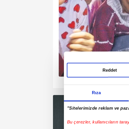
’den yapılan açıklamada
ne getirilirse devam
ullanıldı. Türkiye ilk
ahıl koridoru
t bir role sahipken
Rusya’dan gelen
i “Bugün yapılan
en, Rusya Federasyonu
ostum Putin'in bu insani
Reddet
ı istediğine
1
2
3
4
ada Dışişleri Bakanı,
şmelerini yapacak. Biz
Rıza
öner dönmez, Sayın
 görüşmelerimi
"Sitelerimizde reklam ve paza
erini kullandı. Başkan
aması dünya basınında
Bu çerezler, kullanıcıların tara