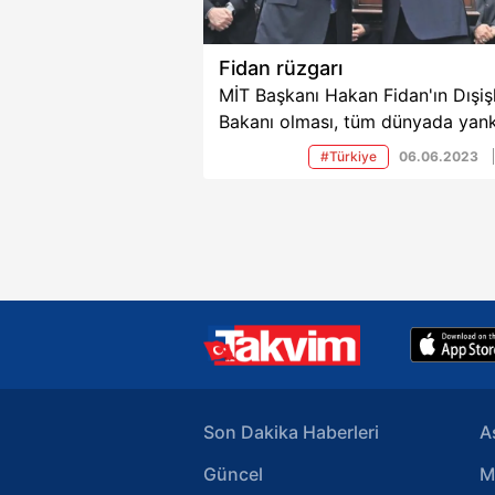
Fidan rüzgarı
MİT Başkanı Hakan Fidan'ın Dışişl
Bakanı olması, tüm dünyada yank
uyandırdı. Batı medyası Hakan
#Türkiye
06.06.2023
Fidan'ı manşetine, "Görünmeyen 
devrede" diye taşıdı.
Son Dakika Haberleri
A
Güncel
M