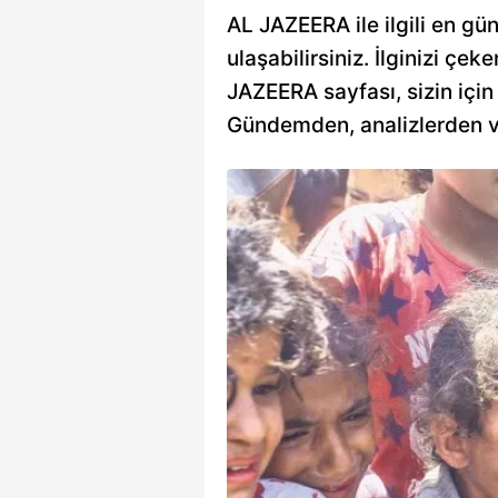
AL JAZEERA ile ilgili en gü
ulaşabilirsiniz. İlginizi çek
JAZEERA sayfası, sizin için 
Gündemden, analizlerden vey
national:
nzersiz bir
ı açıklamada tahıl
sının durdurulduğu