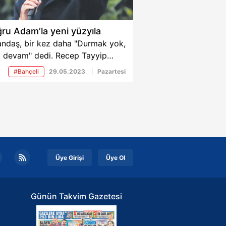
ru Adam’la yeni yüzyıla
andaş, bir kez daha "Durmak yok,
a devam" dedi. Recep Tayyip
ğan, Türkiye'nin 13.
#Bahçeli
29.05.2023
Pazartesi
urbaşkanı seçildi. Oyların
e 52'sini alan "Yüzyıl'ın Lideri",
si kariyerinde de 16. zaferini ilan
. Yine demokrasi galip geldi.
Üye Girişi
Üye Ol
Günün Takvim Gazetesi