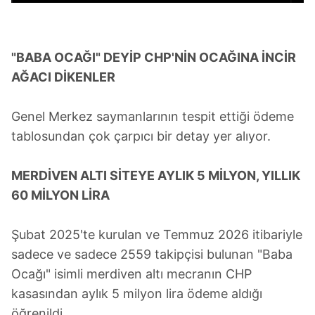
için Ayarlar butonuna tıklayabilir,
Çerez Bilgilendirme
Metnimizi
ziyaret edebilirsiniz.
"BABA OCAĞI" DEYİP CHP'NİN OCAĞINA İNCİR
6698 sayılı Kişisel Verilerin Korunması Kanunu uyarınca
AĞACI DİKENLER
hazırlanmış Aydınlatma Metnimizi okumak ve sitemizde
ilgili mevzuata uygun olarak kullanılan çerezlerle ilgili bilgi
almak için lütfen
tıklayınız
.
Genel Merkez saymanlarının tespit ettiği ödeme
tablosundan çok çarpıcı bir detay yer alıyor.
MERDİVEN ALTI SİTEYE AYLIK 5 MİLYON, YILLIK
60 MİLYON LİRA
Şubat 2025'te kurulan ve Temmuz 2026 itibariyle
sadece ve sadece 2559 takipçisi bulunan "Baba
Ocağı" isimli merdiven altı mecranın CHP
kasasından aylık 5 milyon lira ödeme aldığı
öğrenildi.