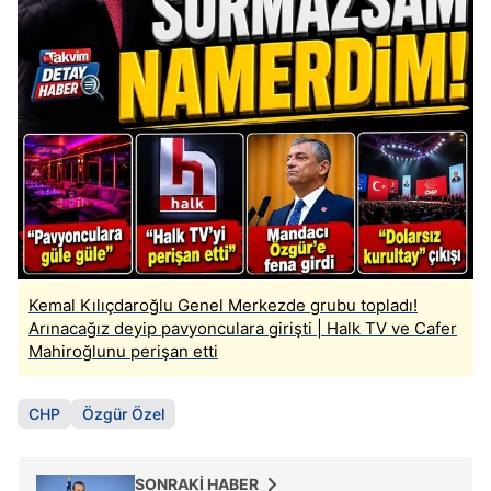
Kemal Kılıçdaroğlu Genel Merkezde grubu topladı!
Arınacağız deyip pavyonculara girişti | Halk TV ve Cafer
Mahiroğlunu perişan etti
CHP
Özgür Özel
SONRAKİ HABER