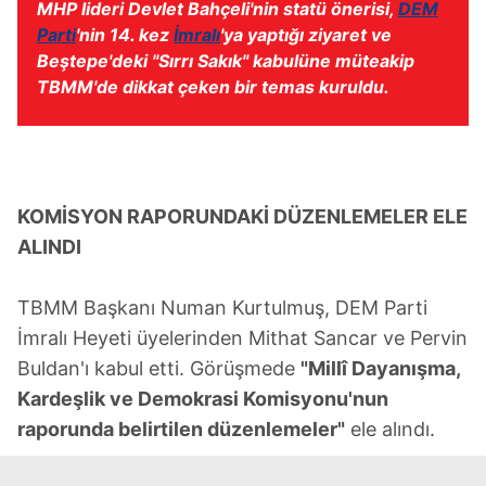
MHP lideri Devlet Bahçeli'nin statü önerisi,
DEM
Parti
'nin 14. kez
İmralı
'ya yaptığı ziyaret ve
Beştepe'deki "Sırrı Sakık" kabulüne müteakip
TBMM'de dikkat çeken bir temas kuruldu.
KOMİSYON RAPORUNDAKİ DÜZENLEMELER ELE
ALINDI
TBMM Başkanı Numan Kurtulmuş, DEM Parti
İmralı Heyeti üyelerinden Mithat Sancar ve Pervin
Buldan'ı kabul etti. Görüşmede
"Millî Dayanışma,
Kardeşlik ve Demokrasi Komisyonu'nun
raporunda belirtilen düzenlemeler"
ele alındı.