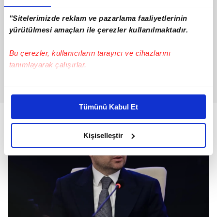
"Sitelerimizde reklam ve pazarlama faaliyetlerinin
yürütülmesi amaçları ile çerezler kullanılmaktadır.
Bu çerezler, kullanıcıların tarayıcı ve cihazlarını
tanımlayarak çalışırlar.
Bu çerezlere izin vermeniz halinde sizlere özel
kişiselleştirilmiş reklamlar sunabilir, sayfalarımızda sizlere
Tümünü Kabul Et
daha iyi reklam deneyimi yaşatabiliriz. Bunu yaparken
amacımızın size daha iyi bir reklam deneyimi sunmak
olduğunu ve sizlere en iyi içerikleri sunabilmek adına
Kişiselleştir
elimizden gelen çabayı gösterdiğimizi ve bu noktada,
reklamların maliyetlerimizi karşılamak noktasında tek gelir
kalemimiz olduğunu sizlere hatırlatmak isteriz.
Her halükârda, kullanıcılar, bu çerezlere izin vermedikleri
takdirde, kullanıcılara hedefli reklamlar
gösterilmeyecektir."