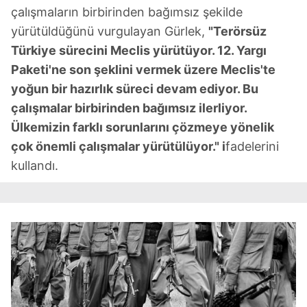
ilgili mevzuata uygun olarak kullanılan çerezlerle ilgili bilgi
çalışmaların birbirinden bağımsız şekilde
almak için lütfen
tıklayınız
.
yürütüldüğünü vurgulayan Gürlek,
"Terörsüz
Türkiye sürecini Meclis yürütüyor. 12. Yargı
Paketi'ne son şeklini vermek üzere Meclis'te
yoğun bir hazırlık süreci devam ediyor. Bu
çalışmalar birbirinden bağımsız ilerliyor.
Ülkemizin farklı sorunlarını çözmeye yönelik
çok önemli çalışmalar yürütülüyor." i
fadelerini
kullandı.