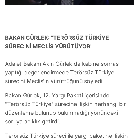
Sizlere daha iyi bir hizmet sunabilmek için İnternet
Sitemizde kendimize ve üçüncü kişilere ait çerezler
kullanılmaktadır. Bu çerezler vasıtasıyla çeşitli kişisel
verileriniz işlenmekte olup gerekli olan çerezler bilgi
BAKAN GÜRLEK: "TERÖRSÜZ TÜRKİYE
toplumu hizmetlerinin sunulması amacıyla
SÜRECİNİ MECLİS YÜRÜTÜYOR"
kullanılmaktadır. Diğer çerezler, sitemizin daha işlevsel
kılınması ve kişiselleştirilmesi ve sizlere yönelik
Adalet Bakanı Akın Gürlek de kabine sonrası
reklam/pazarlama faaliyetlerinin yapılması, amaçlarıyla
yaptığı değerlendirmede Terörsüz Türkiye
sınırlı olarak açık rızanız dahilinde kullanılacaktır.
sürecini Meclis'in yürüttüğünü söyledi.
Çerezlere ilişkin tercihlerinizi aşağıda yer alan panel
Bakan Gürlek, 12. Yargı Paketi içerisinde
vasıtasıyla belirleyebilirsiniz. Çerezlere ilişkin detaylı bilgi
için Ayarlar butonuna tıklayabilir,
Çerez Bilgilendirme
"Terörsüz Türkiye" sürecine ilişkin herhangi bir
Metnimizi
ziyaret edebilirsiniz.
düzenleme bulunup bulunmadığı yönündeki
soruya açıklık getirdi.
6698 sayılı Kişisel Verilerin Korunması Kanunu uyarınca
hazırlanmış Aydınlatma Metnimizi okumak ve sitemizde
Terörsüz Türkiye süreci ile yargı paketine ilişkin