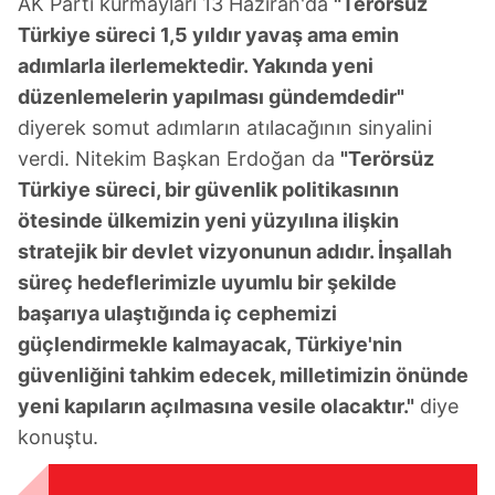
AK Parti kurmayları 13 Haziran'da
"Terörsüz
Türkiye süreci 1,5 yıldır yavaş ama emin
adımlarla ilerlemektedir. Yakında yeni
düzenlemelerin yapılması gündemdedir"
diyerek somut adımların atılacağının sinyalini
verdi. Nitekim Başkan Erdoğan da
"Terörsüz
Türkiye süreci, bir güvenlik politikasının
ötesinde ülkemizin yeni yüzyılına ilişkin
stratejik bir devlet vizyonunun adıdır. İnşallah
süreç hedeflerimizle uyumlu bir şekilde
başarıya ulaştığında iç cephemizi
güçlendirmekle kalmayacak, Türkiye'nin
güvenliğini tahkim edecek, milletimizin önünde
yeni kapıların açılmasına vesile olacaktır."
diye
konuştu.