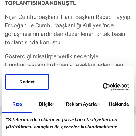
TOPLANTISINDA KONUŞTU
Nijer Cumhurbaşkanı Tiani, Başkan Recep Tayyip
Erdoğan ile Cumhurbaşkanlığı Külliyesi'nde
görüşmesinin ardından düzenlenen ortak basın
toplantısında konuştu.
Gösterdiği misafirperverlik nedeniyle
Cumhurbaşkanı Erdoğan'a teşekkür eden Tiani,
davete icabetle gerçekleştirdikleri resmi ziyaretin
sembolik olarak son derece önemli ve iki ülkenin
Reddet
işbirliği seviyesine yakışan bir ziyaret olduğunu
söyledi.
Rıza
Bilgiler
Reklam Ayarları
Hakkında
"Sitelerimizde reklam ve pazarlama faaliyetlerinin
Tiani, Türkiye-Nijer ilişkilerinin Osmanlı dönemine
yürütülmesi amaçları ile çerezler kullanılmaktadır.
uzandığını belirterek
"450 kişinin zamanında