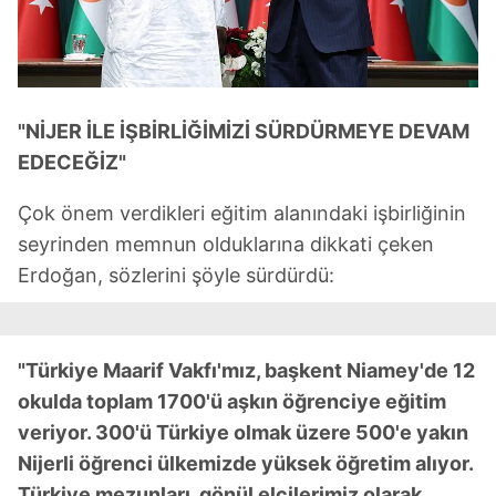
"NİJER İLE İŞBİRLİĞİMİZİ SÜRDÜRMEYE DEVAM
EDECEĞİZ"
Çok önem verdikleri eğitim alanındaki işbirliğinin
seyrinden memnun olduklarına dikkati çeken
Erdoğan, sözlerini şöyle sürdürdü:
"Türkiye Maarif Vakfı'mız, başkent Niamey'de 12
okulda toplam 1700'ü aşkın öğrenciye eğitim
veriyor. 300'ü Türkiye olmak üzere 500'e yakın
Nijerli öğrenci ülkemizde yüksek öğretim alıyor.
Türkiye mezunları, gönül elçilerimiz olarak