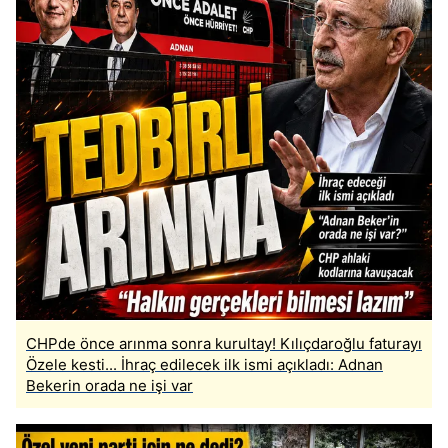
CHPde önce arınma sonra kurultay! Kılıçdaroğlu faturayı
Özele kesti... İhraç edilecek ilk ismi açıkladı: Adnan
Bekerin orada ne işi var