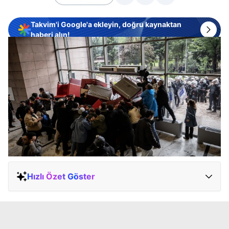
Takvim'i Google'a ekleyin, doğru kaynaktan
haberi alın!
Hızlı Özet Göster