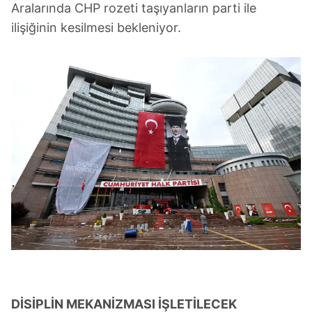
kullanılmaktadır. Diğer çerezler, sitemizin daha işlevsel
Aralarında CHP rozeti taşıyanların parti ile
kılınması ve kişiselleştirilmesi ve sizlere yönelik
ilişiğinin kesilmesi bekleniyor.
reklam/pazarlama faaliyetlerinin yapılması, amaçlarıyla
sınırlı olarak açık rızanız dahilinde kullanılacaktır.
Çerezlere ilişkin tercihlerinizi aşağıda yer alan panel
vasıtasıyla belirleyebilirsiniz. Çerezlere ilişkin detaylı bilgi
için Ayarlar butonuna tıklayabilir,
Çerez Bilgilendirme
Metnimizi
ziyaret edebilirsiniz.
6698 sayılı Kişisel Verilerin Korunması Kanunu uyarınca
hazırlanmış Aydınlatma Metnimizi okumak ve sitemizde
ilgili mevzuata uygun olarak kullanılan çerezlerle ilgili bilgi
almak için lütfen
tıklayınız
.
DİSİPLİN MEKANİZMASI İŞLETİLECEK