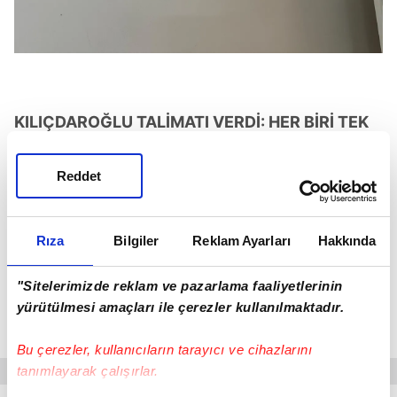
KILIÇDAROĞLU TALİMATI VERDİ: HER BİRİ TEK
TEK TESPİT EDİLECEK
Reddet
Öte yandan Kılıçdaroğlu'nun ekibi olaylı tahliye
günü Genel Merkez'i savaş alanına çeviren, polise
Rıza
Bilgiler
Reklam Ayarları
Hakkında
taş atan ve duvarlara "Hain Kemal" yazan
isimlerin peşine düştü.
"Sitelerimizde reklam ve pazarlama faaliyetlerinin
yürütülmesi amaçları ile çerezler kullanılmaktadır.
Bu kişiler, güvenlik kamerası kayıtları incelenerek
şikâyet edilecek.
Bu çerezler, kullanıcıların tarayıcı ve cihazlarını
tanımlayarak çalışırlar.