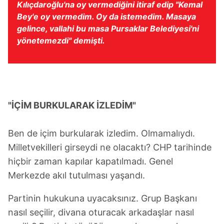
Kılıçdaroğlu'na oy vermediğini itiraf edip "
Kemal
hazırlanmış Aydınlatma Metnimizi okumak ve sitemizde
Bey'e oy vermedim. Oy da istemedim. Masaya
ilgili mevzuata uygun olarak kullanılan çerezlerle ilgili bilgi
gelince, vallahi bu masa Pursaklar Belediyesi'ni
almak için lütfen
tıklayınız
.
yönetemezdi
" demişti.
"İÇİM BURKULARAK İZLEDİM"
Ben de içim burkularak izledim. Olmamalıydı.
Milletvekilleri girseydi ne olacaktı? CHP tarihinde
hiçbir zaman kapılar kapatılmadı. Genel
Merkezde akıl tutulması yaşandı.
Partinin hukukuna uyacaksınız. Grup Başkanı
nasıl seçilir, divana oturacak arkadaşlar nasıl