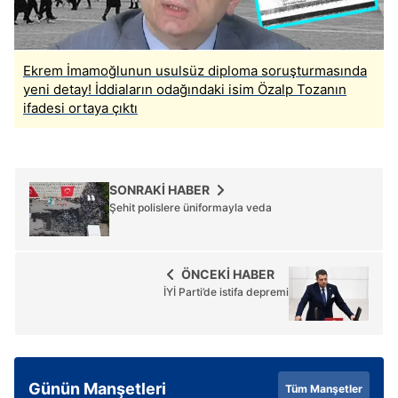
Ekrem İmamoğlunun usulsüz diploma soruşturmasında
yeni detay! İddiaların odağındaki isim Özalp Tozanın
ifadesi ortaya çıktı
SONRAKİ HABER
Şehit polislere üniformayla veda
ÖNCEKİ HABER
İYİ Parti’de istifa depremi
Günün Manşetleri
Tüm Manşetler