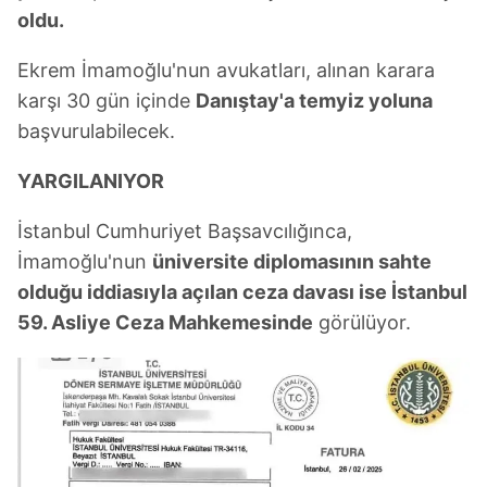
reklam/pazarlama faaliyetlerinin yapılması, amaçlarıyla
oldu.
sınırlı olarak açık rızanız dahilinde kullanılacaktır.
Ekrem İmamoğlu'nun avukatları, alınan karara
Çerezlere ilişkin tercihlerinizi aşağıda yer alan panel
karşı 30 gün içinde
Danıştay'a temyiz yoluna
vasıtasıyla belirleyebilirsiniz. Çerezlere ilişkin detaylı bilgi
başvurulabilecek.
için Ayarlar butonuna tıklayabilir,
Çerez Bilgilendirme
Metnimizi
ziyaret edebilirsiniz.
YARGILANIYOR
6698 sayılı Kişisel Verilerin Korunması Kanunu uyarınca
İstanbul Cumhuriyet Başsavcılığınca,
hazırlanmış Aydınlatma Metnimizi okumak ve sitemizde
İmamoğlu'nun
üniversite diplomasının sahte
ilgili mevzuata uygun olarak kullanılan çerezlerle ilgili bilgi
olduğu iddiasıyla açılan ceza davası ise İstanbul
almak için lütfen
tıklayınız
.
59. Asliye Ceza Mahkemesinde
görülüyor.