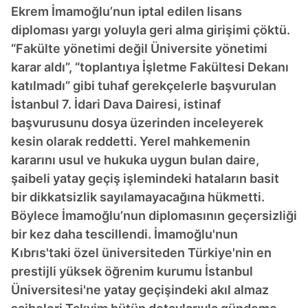
Ekrem İmamoğlu’nun iptal edilen lisans
diploması yargı yoluyla geri alma girişimi çöktü.
“Fakülte yönetimi değil Üniversite yönetimi
karar aldı”, “toplantıya İşletme Fakültesi Dekanı
katılmadı” gibi tuhaf gerekçelerle başvurulan
İstanbul 7. İdari Dava Dairesi, istinaf
başvurusunu dosya üzerinden inceleyerek
kesin olarak reddetti. Yerel mahkemenin
kararını usul ve hukuka uygun bulan daire,
şaibeli yatay geçiş işlemindeki hataların basit
bir dikkatsizlik sayılamayacağına hükmetti.
Böylece İmamoğlu’nun diplomasının geçersizliği
bir kez daha tescillendi. İmamoğlu'nun
Kıbrıs'taki özel üniversiteden Türkiye'nin en
prestijli yüksek öğrenim kurumu İstanbul
Üniversitesi'ne yatay geçişindeki akıl almaz