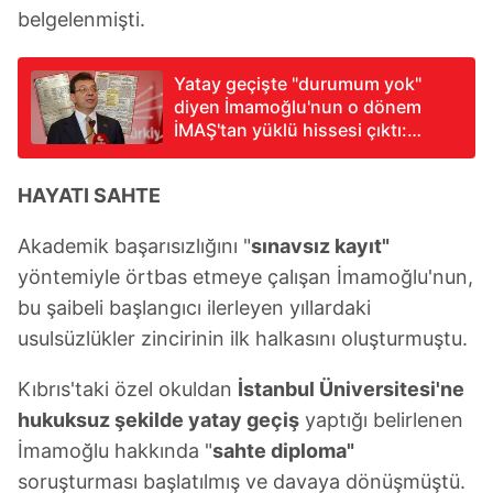
belgelenmişti.
Yatay geçişte "durumum yok"
diyen İmamoğlu'nun o dönem
İMAŞ'tan yüklü hissesi çıktı:
TAKVİM belgesine ulaştı
HAYATI SAHTE
Akademik başarısızlığını "
sınavsız kayıt"
yöntemiyle örtbas etmeye çalışan İmamoğlu'nun,
bu şaibeli başlangıcı ilerleyen yıllardaki
usulsüzlükler zincirinin ilk halkasını oluşturmuştu.
Kıbrıs'taki özel okuldan
İstanbul Üniversitesi'ne
hukuksuz şekilde yatay geçiş
yaptığı belirlenen
İmamoğlu hakkında "
sahte diploma"
soruşturması başlatılmış ve davaya dönüşmüştü.