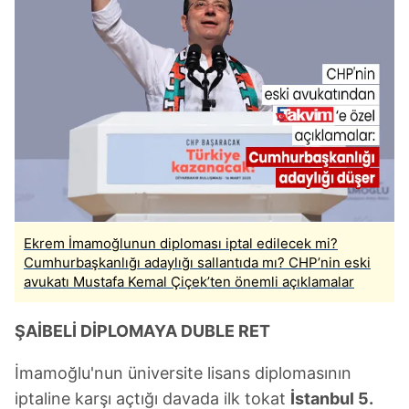
Ekrem İmamoğlunun diploması iptal edilecek mi?
Cumhurbaşkanlığı adaylığı sallantıda mı? CHP’nin eski
avukatı Mustafa Kemal Çiçek’ten önemli açıklamalar
ŞAİBELİ DİPLOMAYA DUBLE RET
İmamoğlu'nun üniversite lisans diplomasının
iptaline karşı açtığı davada ilk tokat
İstanbul 5.