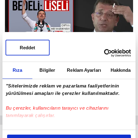
Reddet
Rıza
Bilgiler
Reklam Ayarları
Hakkında
"Sitelerimizde reklam ve pazarlama faaliyetlerinin
Ekrem İmamoğlunun diploması iptal edildi! İstanbul
yürütülmesi amaçları ile çerezler kullanılmaktadır.
Üniversitesi duyurdu... Belgeler savcılığa ve YÖKe
gönderilecek
Bu çerezler, kullanıcıların tarayıcı ve cihazlarını
tanımlayarak çalışırlar.
Bu çerezlere izin vermeniz halinde sizlere özel
"İSTİNAF DİLEKÇESİNDEKİ İDDİALAR YETERSİZ"
kişiselleştirilmiş reklamlar sunabilir, sayfalarımızda sizlere