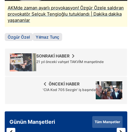
AKMde zaman ayarlı provokasyon! Özgür Özele saldıran
provokatör Selçuk Tengioğlu tutuklandı | Dakika dakika
yaşananlar
Özgür Özel
Yılmaz Tunç
SONRAKİ HABER
21 yıl önceki vahşet TAKVİM manşetinde
ÖNCEKİ HABER
'CIA Kod 705 Sezgin' iş başında
Günün Manşetleri
Tüm Manşetler