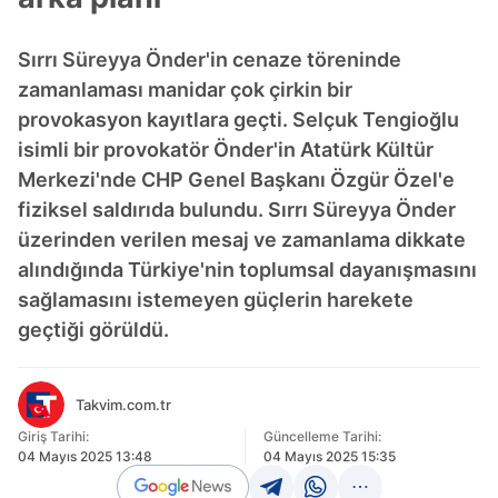
Sırrı Süreyya Önder'in cenaze töreninde
zamanlaması manidar çok çirkin bir
provokasyon kayıtlara geçti. Selçuk Tengioğlu
isimli bir provokatör Önder'in Atatürk Kültür
Merkezi'nde CHP Genel Başkanı Özgür Özel'e
fiziksel saldırıda bulundu. Sırrı Süreyya Önder
üzerinden verilen mesaj ve zamanlama dikkate
alındığında Türkiye'nin toplumsal dayanışmasını
sağlamasını istemeyen güçlerin harekete
geçtiği görüldü.
Takvim.com.tr
Giriş Tarihi:
Güncelleme Tarihi:
04 Mayıs 2025 13:48
04 Mayıs 2025 15:35