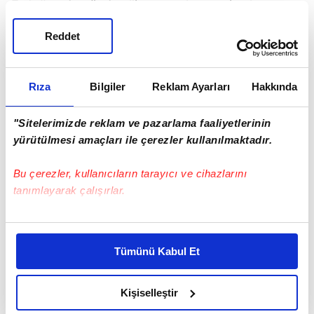
Erdoğan Özgür Özel'i arayarak geçmiş olsun
dileklerini iletti.
Reddet
Özgür Özel'e saldırının arka planı!
Rıza
Bilgiler
Reklam Ayarları
Hakkında
"Sitelerimizde reklam ve pazarlama faaliyetlerinin
yürütülmesi amaçları ile çerezler kullanılmaktadır.
Bu çerezler, kullanıcıların tarayıcı ve cihazlarını
tanımlayarak çalışırlar.
Bu çerezlere izin vermeniz halinde sizlere özel
kişiselleştirilmiş reklamlar sunabilir, sayfalarımızda sizlere
Tümünü Kabul Et
daha iyi reklam deneyimi yaşatabiliriz. Bunu yaparken
amacımızın size daha iyi bir reklam deneyimi sunmak
olduğunu ve sizlere en iyi içerikleri sunabilmek adına
Kişiselleştir
elimizden gelen çabayı gösterdiğimizi ve bu noktada,