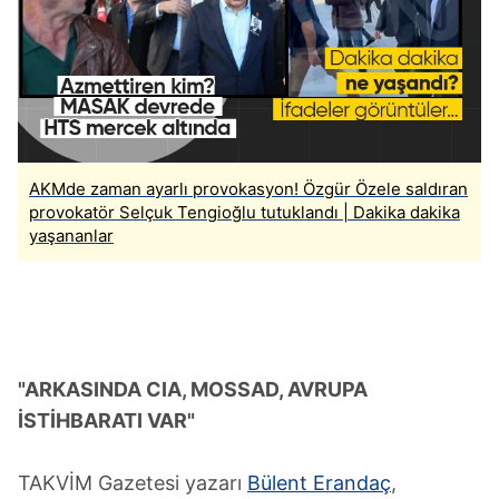
için Ayarlar butonuna tıklayabilir,
Çerez Bilgilendirme
Metnimizi
ziyaret edebilirsiniz.
6698 sayılı Kişisel Verilerin Korunması Kanunu uyarınca
hazırlanmış Aydınlatma Metnimizi okumak ve sitemizde
ilgili mevzuata uygun olarak kullanılan çerezlerle ilgili bilgi
almak için lütfen
tıklayınız
.
AKMde zaman ayarlı provokasyon! Özgür Özele saldıran
provokatör Selçuk Tengioğlu tutuklandı | Dakika dakika
yaşananlar
"ARKASINDA CIA, MOSSAD, AVRUPA
İSTİHBARATI VAR"
TAKVİM Gazetesi yazarı
Bülent Erandaç
,