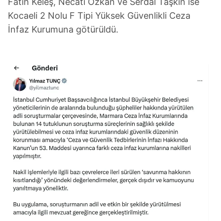
Fatih Keleş, Necati Özkan ve Serdal Taşkın ise
Kocaeli 2 Nolu F Tipi Yüksek Güvenlikli Ceza
İnfaz Kurumuna götürüldü.