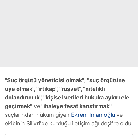
"Suç örgütü yöneticisi olmak"
,
"suç örgütüne
üye olmak", "irtikap", "rüşvet", "nitelikli
dolandırıcılık", "kişisel verileri hukuka aykırı ele
geçirmek"
ve
"ihaleye fesat karıştırmak"
suçlarından hüküm giyen
Ekrem İmamoğlu
ve
ekibinin Silivri'de kurduğu iletişim ağı deşifre oldu.