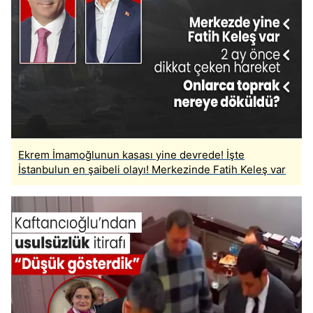
Ekrem İmamoğlunun kasası yine devrede! İşte
İstanbulun en şaibeli olayı! Merkezinde Fatih Keleş var