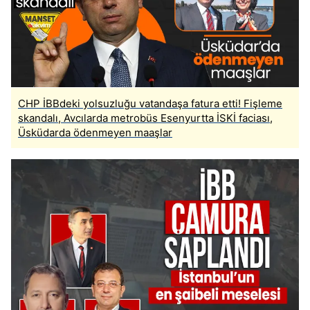
CHP İBBdeki yolsuzluğu vatandaşa fatura etti! Fişleme
skandalı, Avcılarda metrobüs Esenyurtta İSKİ faciası,
Üsküdarda ödenmeyen maaşlar