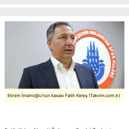
için Ayarlar butonuna tıklayabilir,
Çerez Bilgilendirme
Metnimizi
ziyaret edebilirsiniz.
6698 sayılı Kişisel Verilerin Korunması Kanunu uyarınca
hazırlanmış Aydınlatma Metnimizi okumak ve sitemizde
ilgili mevzuata uygun olarak kullanılan çerezlerle ilgili bilgi
almak için lütfen
tıklayınız
.
Ekrem İmamoğlu'nun kasası Fatih Keleş (Takvim.com.tr)