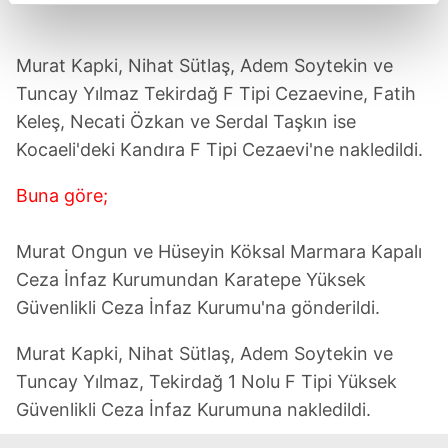
reklamların maliyetlerimizi karşılamak noktasında tek gelir
kalemimiz olduğunu sizlere hatırlatmak isteriz.
Murat Kapki, Nihat Sütlaş, Adem Soytekin ve
Her halükârda, kullanıcılar, bu çerezlere izin vermedikleri
Tuncay Yılmaz Tekirdağ F Tipi Cezaevine, Fatih
takdirde, kullanıcılara hedefli reklamlar
Keleş, Necati Özkan ve Serdal Taşkın ise
gösterilmeyecektir."
Kocaeli'deki Kandıra F Tipi Cezaevi'ne nakledildi.
Sizlere daha iyi bir hizmet sunabilmek için İnternet
Buna göre;
Sitemizde kendimize ve üçüncü kişilere ait çerezler
kullanılmaktadır. Bu çerezler vasıtasıyla çeşitli kişisel
Murat Ongun ve Hüseyin Köksal Marmara Kapalı
verileriniz işlenmekte olup gerekli olan çerezler bilgi
toplumu hizmetlerinin sunulması amacıyla
Ceza İnfaz Kurumundan Karatepe Yüksek
kullanılmaktadır. Diğer çerezler, sitemizin daha işlevsel
Güvenlikli Ceza İnfaz Kurumu'na gönderildi.
kılınması ve kişiselleştirilmesi ve sizlere yönelik
reklam/pazarlama faaliyetlerinin yapılması, amaçlarıyla
Murat Kapki, Nihat Sütlaş, Adem Soytekin ve
sınırlı olarak açık rızanız dahilinde kullanılacaktır.
Tuncay Yılmaz, Tekirdağ 1 Nolu F Tipi Yüksek
Güvenlikli Ceza İnfaz Kurumuna nakledildi.
Çerezlere ilişkin tercihlerinizi aşağıda yer alan panel
vasıtasıyla belirleyebilirsiniz. Çerezlere ilişkin detaylı bilgi