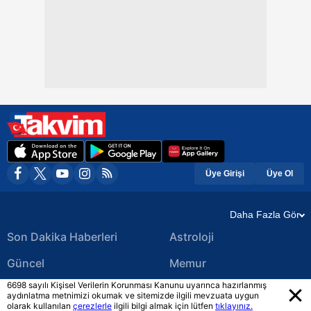
Üye Girişi
Üye Ol
Daha Fazla Gör
Son Dakika Haberleri
Astroloji
Güncel
Memur
6698 sayılı Kişisel Verilerin Korunması Kanunu uyarınca hazırlanmış
Ekonomi Haberleri
Yerel Haberler
aydınlatma metnimizi okumak ve sitemizde ilgili mevzuata uygun
olarak kullanılan
çerezlerle
ilgili bilgi almak için lütfen
tıklayınız.