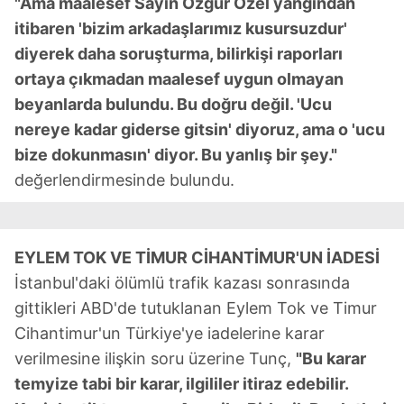
"Ama maalesef Sayın Özgür Özel yangından
itibaren 'bizim arkadaşlarımız kusursuzdur'
diyerek daha soruşturma, bilirkişi raporları
ortaya çıkmadan maalesef uygun olmayan
beyanlarda bulundu. Bu doğru değil. 'Ucu
nereye kadar giderse gitsin' diyoruz, ama o 'ucu
bize dokunmasın' diyor. Bu yanlış bir şey."
değerlendirmesinde bulundu.
EYLEM TOK VE TİMUR CİHANTİMUR'UN İADESİ
İstanbul'daki ölümlü trafik kazası sonrasında
gittikleri ABD'de tutuklanan Eylem Tok ve Timur
Cihantimur'un Türkiye'ye iadelerine karar
verilmesine ilişkin soru üzerine Tunç,
"Bu karar
temyize tabi bir karar, ilgililer itiraz edebilir.