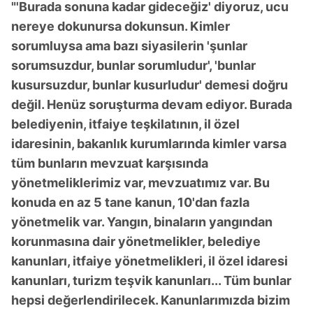
kullanılmaktadır. Bu çerezler vasıtasıyla çeşitli kişisel
"'Burada sonuna kadar gideceğiz' diyoruz, ucu
verileriniz işlenmekte olup gerekli olan çerezler bilgi
nereye dokunursa dokunsun. Kimler
toplumu hizmetlerinin sunulması amacıyla
sorumluysa ama bazı siyasilerin 'şunlar
kullanılmaktadır. Diğer çerezler, sitemizin daha işlevsel
sorumsuzdur, bunlar sorumludur', 'bunlar
kılınması ve kişiselleştirilmesi ve sizlere yönelik
kusursuzdur, bunlar kusurludur' demesi doğru
reklam/pazarlama faaliyetlerinin yapılması, amaçlarıyla
sınırlı olarak açık rızanız dahilinde kullanılacaktır.
değil. Henüz soruşturma devam ediyor. Burada
belediyenin, itfaiye teşkilatının, il özel
Çerezlere ilişkin tercihlerinizi aşağıda yer alan panel
idaresinin, bakanlık kurumlarında kimler varsa
vasıtasıyla belirleyebilirsiniz. Çerezlere ilişkin detaylı bilgi
tüm bunların mevzuat karşısında
için Ayarlar butonuna tıklayabilir,
Çerez Bilgilendirme
yönetmeliklerimiz var, mevzuatımız var. Bu
Metnimizi
ziyaret edebilirsiniz.
konuda en az 5 tane kanun, 10'dan fazla
6698 sayılı Kişisel Verilerin Korunması Kanunu uyarınca
yönetmelik var. Yangın, binaların yangından
hazırlanmış Aydınlatma Metnimizi okumak ve sitemizde
korunmasına dair yönetmelikler, belediye
ilgili mevzuata uygun olarak kullanılan çerezlerle ilgili bilgi
kanunları, itfaiye yönetmelikleri, il özel idaresi
almak için lütfen
tıklayınız
.
kanunları, turizm teşvik kanunları... Tüm bunlar
hepsi değerlendirilecek. Kanunlarımızda bizim