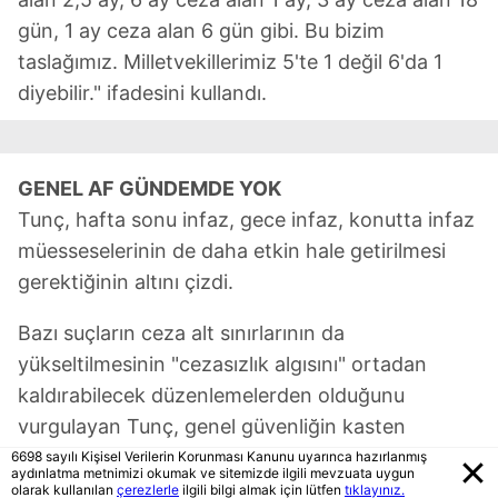
gün, 1 ay ceza alan 6 gün gibi. Bu bizim
taslağımız. Milletvekillerimiz 5'te 1 değil 6'da 1
diyebilir." ifadesini kullandı.
GENEL AF GÜNDEMDE YOK
Tunç, hafta sonu infaz, gece infaz, konutta infaz
müesseselerinin de daha etkin hale getirilmesi
gerektiğinin altını çizdi.
Bazı suçların ceza alt sınırlarının da
yükseltilmesinin "cezasızlık algısını" ortadan
kaldırabilecek düzenlemelerden olduğunu
vurgulayan Tunç, genel güvenliğin kasten
tehlikeye düşürülmesi, meskun mahalde silah
6698 sayılı Kişisel Verilerin Korunması Kanunu uyarınca hazırlanmış
aydınlatma metnimizi okumak ve sitemizde ilgili mevzuata uygun
atılması gibi eylemlerde de ceza miktarlarının
olarak kullanılan
çerezlerle
ilgili bilgi almak için lütfen
tıklayınız.