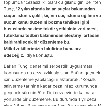
toplumda "cezasızlık" olarak algılandığını belirten
Tunç,
"2 yılın altında kalan suçlar bakımından
suçun işleniş şekli, kişinin suç işleme eğilimi ve
suçun kamu düzenini bozma tehlikesi gibi
hususlarda hakime takdir yetkisinin verilmesi,
tutuklama tedbiri bakımından eleştiriyi ortadan
kaldırabilecek bir düzenleme bu.
Milletvekillerimizin takdirine bunu arz
edeceğiz."
diye konuştu.
Bakan Tunç, denetimli serbestlik uygulaması
konusunda da cezasızlık algısının önüne geçmek
için düzenleme yapılacağını aktararak, "Koşullu
salıverme tarihine kadar ceza infaz kurumunda
geçecek sürenin 5'te 1'ini cezaevinde kalması
yönünde bir düzenleme. Bu durumda 1 yıl ceza
alan 2,5 ay, 6 ay ceza alan 1 ay, 3 ay ceza alan 18