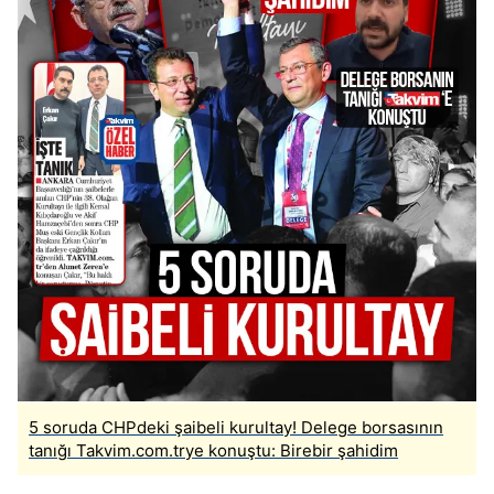
5 soruda CHPdeki şaibeli kurultay! Delege borsasının
tanığı Takvim.com.trye konuştu: Birebir şahidim