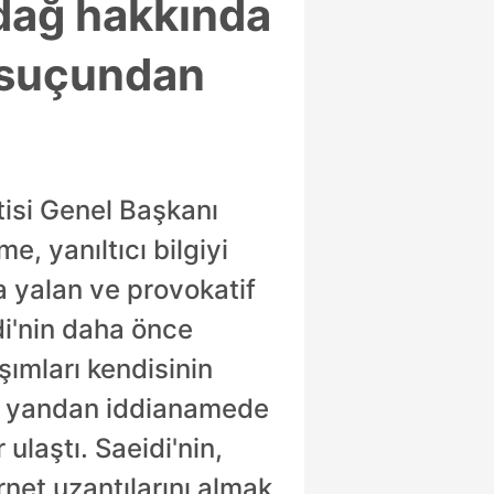
zdağ hakkında
e suçundan
tisi Genel Başkanı
, yanıltıcı bilgiyi
 yalan ve provokatif
di'nin daha önce
ımları kendisinin
Öte yandan iddianamede
ulaştı. Saeidi'nin,
et uzantılarını almak