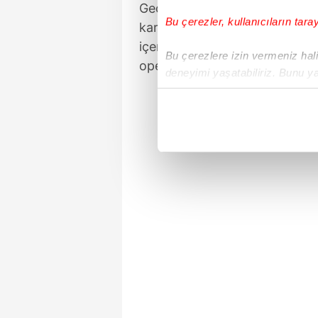
Geçtiğimiz aylarda sosyal m
Bu çerezler, kullanıcıların tara
karşıtlığıyla, Türk düşmanlığı
içerikli paylaşımlar yaptıkları
Bu çerezlere izin vermeniz halin
operasyonla gözaltına alınmışt
deneyimi yaşatabiliriz. Bunu y
içerikleri sunabilmek adına el
noktasında tek gelir kalemimiz 
Her halükârda, kullanıcılar, bu 
Sizlere daha iyi bir hizmet sun
çerezler vasıtasıyla çeşitli kiş
amacıyla kullanılmaktadır. Diğer
reklam/pazarlama faaliyetlerinin
Çerezlere ilişkin tercihlerinizi 
butonuna tıklayabilir,
Çerez Bi
6698 sayılı Kişisel Verilerin 