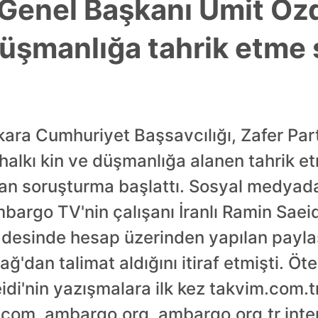
i Genel Başkanı Ümit Ö
 düşmanlığa tahrik etm
kara Cumhuriyet Başsavcılığı, Zafer Par
lkı kin ve düşmanlığa alanen tahrik etme
n soruşturma başlattı. Sosyal medyada
mbargo TV'nin çalışanı İranlı Ramin Saei
adesinde hesap üzerinden yapılan paylaş
ğ'dan talimat aldığını itiraf etmişti. 
di'nin yazışmalara ilk kez takvim.com.tr 
om, ambargo.org, ambargo.org.tr intern