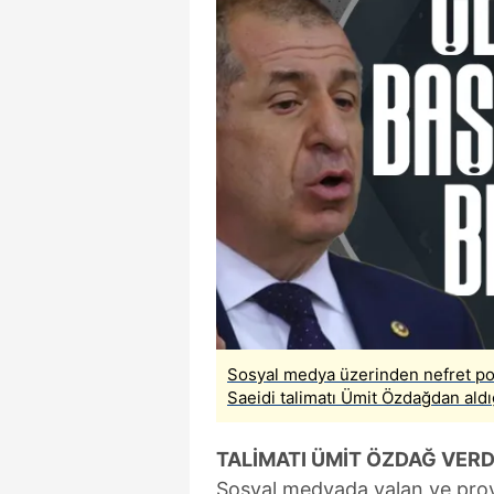
Sosyal medya üzerinden nefret po
Saeidi talimatı Ümit Özdağdan aldığın
TALİMATI ÜMİT ÖZDAĞ VERD
Sosyal medyada yalan ve prov