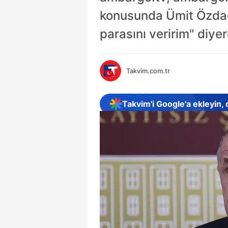
konusunda Ümit Özdağ'a
parasını veririm" diye
Takvim.com.tr
Takvim'i Google'a ekleyin,