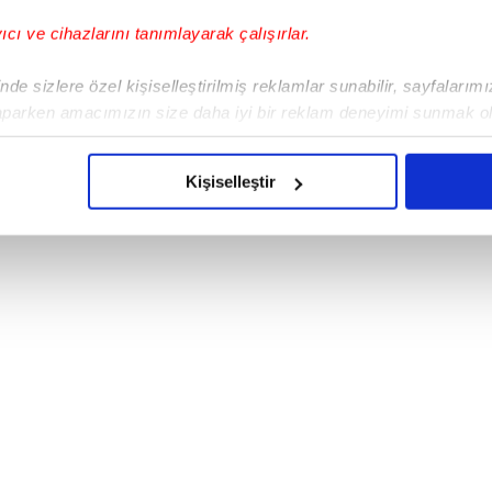
edyada sığınmacı ve kaçak göçmen
yıcı ve cihazlarını tanımlayarak çalışırlar.
na yönelik kamuoyunda karşılıklı nefret
 tespit edilen 27 hesap yöneticisi düzenlenen
de sizlere özel kişiselleştirilmiş reklamlar sunabilir, sayfalarım
ı.
aparken amacımızın size daha iyi bir reklam deneyimi sunmak ol
imizden gelen çabayı gösterdiğimizi ve bu noktada, reklamların ma
olduğunu sizlere hatırlatmak isteriz.
Kişiselleştir
çerezlere izin vermedikleri takdirde, kullanıcılara hedefli reklaml
abilmek için İnternet Sitemizde kendimize ve üçüncü kişilere ait 
isel verileriniz işlenmekte olup gerekli olan çerezler bilgi toplum
 çerezler, sitemizin daha işlevsel kılınması ve kişiselleştirilmes
 yapılması, amaçlarıyla sınırlı olarak açık rızanız dahilinde kulla
aşağıda yer alan panel vasıtasıyla belirleyebilirsiniz. Çerezlere iliş
lgilendirme Metnimizi
ziyaret edebilirsiniz.
Korunması Kanunu uyarınca hazırlanmış Aydınlatma Metnimizi okum