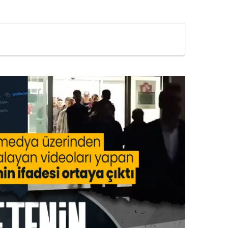
 çerezlerle ilgili bilgi almak için lütfen
tıklayınız
.