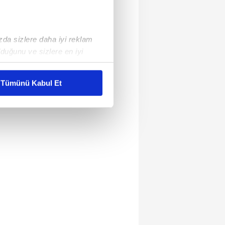
ızda sizlere daha iyi reklam
duğunu ve sizlere en iyi
liyetlerimizi karşılamak
Tümünü Kabul Et
ar gösterilmeyecektir."
çerezler kullanılmaktadır. Bu
u hizmetlerinin sunulması
i ve sizlere yönelik
nılacaktır.
kin detaylı bilgi için Ayarlar
ak ve sitemizde ilgili