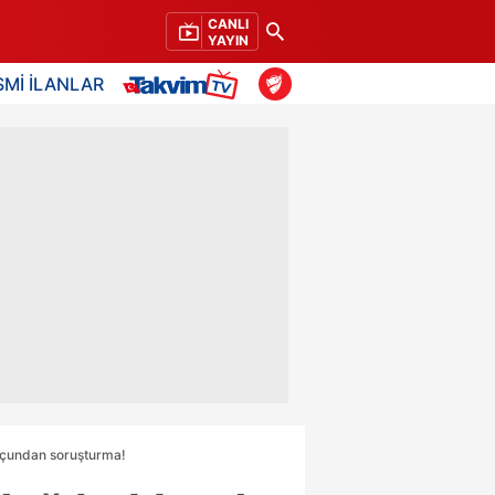
CANLI
YAYIN
SMİ İLANLAR
suçundan soruşturma!