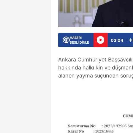
HABERİ
03:04
SESLİ DİNLE
Ankara Cumhuriyet Başsavcılı
hakkında halkı kin ve düşmanlığ
alanen yayma suçundan soruşt