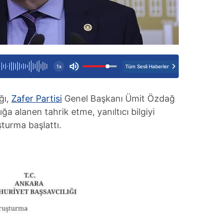
Tüm Sesli Haberler
1x
ğı,
Zafer Partisi
Genel Başkanı Ümit Özdağ
a alanen tahrik etme, yanıltıcı bilgiyi
urma başlattı.