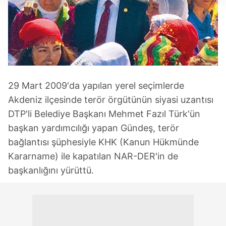
Her halükârda, kullanıcılar, bu çerezlere izin vermedikleri
takdirde, kullanıcılara hedefli reklamlar
gösterilmeyecektir."
Sizlere daha iyi bir hizmet sunabilmek için İnternet
Sitemizde kendimize ve üçüncü kişilere ait çerezler
kullanılmaktadır. Bu çerezler vasıtasıyla çeşitli kişisel
29 Mart 2009'da yapılan yerel seçimlerde
verileriniz işlenmekte olup gerekli olan çerezler bilgi
Akdeniz ilçesinde terör örgütünün siyasi uzantısı
toplumu hizmetlerinin sunulması amacıyla
DTP'li Belediye Başkanı Mehmet Fazıl Türk'ün
kullanılmaktadır. Diğer çerezler, sitemizin daha işlevsel
başkan yardımcılığı yapan Gündeş, terör
kılınması ve kişiselleştirilmesi ve sizlere yönelik
reklam/pazarlama faaliyetlerinin yapılması, amaçlarıyla
bağlantısı şüphesiyle KHK (Kanun Hükmünde
sınırlı olarak açık rızanız dahilinde kullanılacaktır.
Kararname) ile kapatılan NAR-DER'in de
başkanlığını yürüttü.
Çerezlere ilişkin tercihlerinizi aşağıda yer alan panel
vasıtasıyla belirleyebilirsiniz. Çerezlere ilişkin detaylı bilgi
için Ayarlar butonuna tıklayabilir,
Çerez Bilgilendirme
Metnimizi
ziyaret edebilirsiniz.