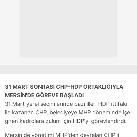
6698 sayılı Kişisel Verilerin Korunması Kanunu uyarınca
hazırlanmış Aydınlatma Metnimizi okumak ve sitemizde
ilgili mevzuata uygun olarak kullanılan çerezlerle ilgili bilgi
almak için lütfen
tıklayınız
.
31 MART SONRASI CHP-HDP ORTAKLIĞIYLA
MERSİN'DE GÖREVE BAŞLADI
31 Mart yerel seçimlerinde bazı illeri HDP ittifakı
ile kazanan CHP, belediyeye MHP döneminde işe
giren kadrolara zulüm için HDP'yi görevlendirdi.
Mersin'de yönetimi MHP'den devralan CHP'li