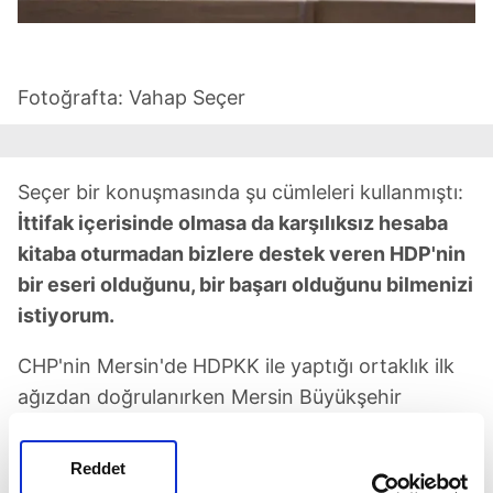
Fotoğrafta: Vahap Seçer
Seçer bir konuşmasında şu cümleleri kullanmıştı:
İttifak içerisinde olmasa da karşılıksız hesaba
kitaba oturmadan bizlere destek veren HDP'nin
bir eseri olduğunu, bir başarı olduğunu bilmenizi
istiyorum.
CHP'nin Mersin'de HDPKK ile yaptığı ortaklık ilk
ağızdan doğrulanırken Mersin Büyükşehir
Belediyesi Basın Yayın ve Halkla İlişkiler Daire
Başkanı Bedrettin Gündeş'in terör soruşturması
Reddet
kapsamında göz altına alınması hiç de şaşırtıcı