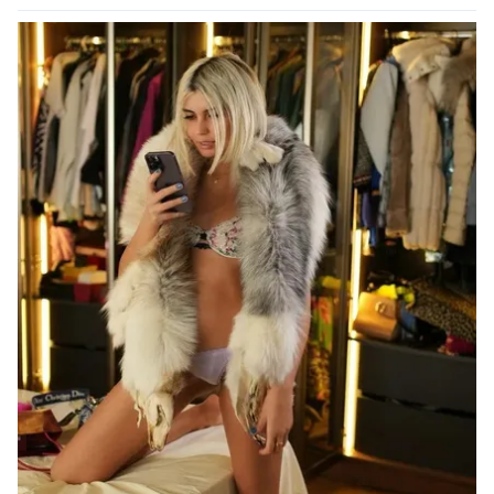
kullanılmaktadır. Bu çerezler vasıtasıyla çeşitli kişisel
verileriniz işlenmekte olup gerekli olan çerezler bilgi
toplumu hizmetlerinin sunulması amacıyla
kullanılmaktadır. Diğer çerezler, sitemizin daha işlevsel
kılınması ve kişiselleştirilmesi ve sizlere yönelik
reklam/pazarlama faaliyetlerinin yapılması, amaçlarıyla
sınırlı olarak açık rızanız dahilinde kullanılacaktır.
Çerezlere ilişkin tercihlerinizi aşağıda yer alan panel
vasıtasıyla belirleyebilirsiniz. Çerezlere ilişkin detaylı bilgi
için Ayarlar butonuna tıklayabilir,
Çerez Bilgilendirme
Metnimizi
ziyaret edebilirsiniz.
6698 sayılı Kişisel Verilerin Korunması Kanunu uyarınca
hazırlanmış Aydınlatma Metnimizi okumak ve sitemizde
ilgili mevzuata uygun olarak kullanılan çerezlerle ilgili bilgi
almak için lütfen
tıklayınız
.