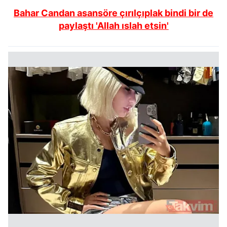
Bahar Candan asansöre çırılçıplak bindi bir de
paylaştı 'Allah ıslah etsin'