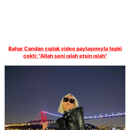
Bahar Candan çıplak video paylaşımıyla tepki
çekti: "Allah seni ıslah etsin ıslah"