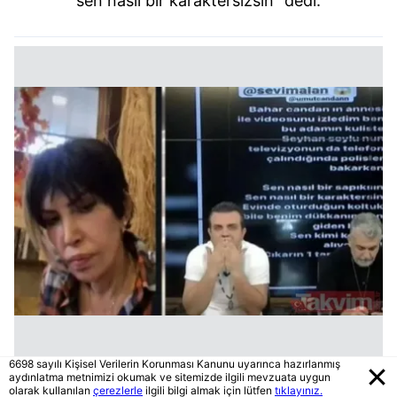
sen nasıl bir karaktersizsin" dedi.
6698 sayılı Kişisel Verilerin Korunması Kanunu uyarınca hazırlanmış
aydınlatma metnimizi okumak ve sitemizde ilgili mevzuata uygun
Nihat Doğan ise hesabından hakaretler yağdırdı.
olarak kullanılan
çerezlerle
ilgili bilgi almak için lütfen
tıklayınız.