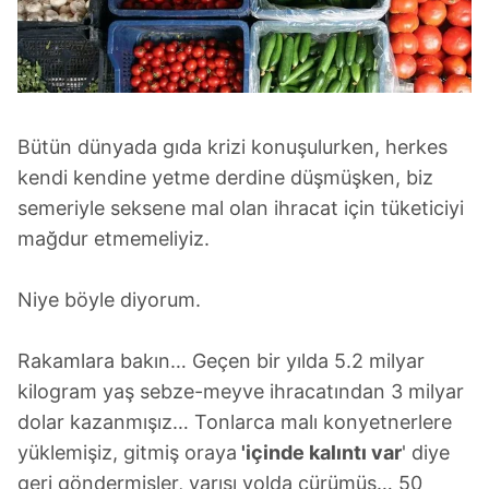
için Ayarlar butonuna tıklayabilir,
Çerez Bilgilendirme
Metnimizi
ziyaret edebilirsiniz.
6698 sayılı Kişisel Verilerin Korunması Kanunu uyarınca
hazırlanmış Aydınlatma Metnimizi okumak ve sitemizde
Bütün dünyada gıda krizi konuşulurken, herkes
ilgili mevzuata uygun olarak kullanılan çerezlerle ilgili bilgi
kendi kendine yetme derdine düşmüşken, biz
almak için lütfen
tıklayınız
.
semeriyle seksene mal olan ihracat için tüketiciyi
mağdur etmemeliyiz.
Niye böyle diyorum.
Rakamlara bakın… Geçen bir yılda 5.2 milyar
kilogram yaş sebze-meyve ihracatından 3 milyar
dolar kazanmışız… Tonlarca malı konyetnerlere
yüklemişiz, gitmiş oraya
'içinde kalıntı var
' diye
geri göndermişler, yarısı yolda çürümüş… 50