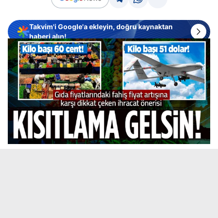
Takvim'i Google'a ekleyin, doğru kaynaktan
haberi alın!