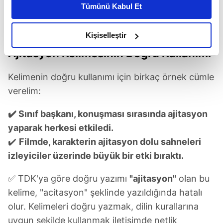
Tümünü Kabul Et
daha iyi reklam deneyimi yaşatabiliriz. Bunu yaparken
amacımızın size daha iyi bir reklam deneyimi sunmak
(Takvim Foto Arşiv)
olduğunu ve sizlere en iyi içerikleri sunabilmek adına
Kişiselleştir
elimizden gelen çabayı gösterdiğimizi ve bu noktada,
Ajitasyon Kelimesinin Doğru Kullanımı
reklamların maliyetlerimizi karşılamak noktasında tek gelir
kalemimiz olduğunu sizlere hatırlatmak isteriz.
Kelimenin doğru kullanımı için birkaç örnek cümle
verelim:
Her halükârda, kullanıcılar, bu çerezlere izin vermedikleri
takdirde, kullanıcılara hedefli reklamlar
✔️ Sınıf başkanı
, konuşması sırasında ajitasyon
gösterilmeyecektir."
yaparak herkesi etkiledi.
✔️
Filmde, karakterin ajitasyon dolu sahneleri
Sizlere daha iyi bir hizmet sunabilmek için İnternet
Sitemizde kendimize ve üçüncü kişilere ait çerezler
izleyiciler üzerinde büyük bir etki bıraktı.
kullanılmaktadır. Bu çerezler vasıtasıyla çeşitli kişisel
✅ TDK'ya göre doğru yazımı
"ajitasyon"
olan bu
verileriniz işlenmekte olup gerekli olan çerezler bilgi
toplumu hizmetlerinin sunulması amacıyla
kelime, "acitasyon" şeklinde yazıldığında hatalı
kullanılmaktadır. Diğer çerezler, sitemizin daha işlevsel
olur. Kelimeleri doğru yazmak, dilin kurallarına
kılınması ve kişiselleştirilmesi ve sizlere yönelik
uygun şekilde kullanmak iletişimde netlik