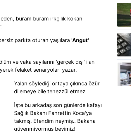
p eden, buram buram ırkçılık kokan
r.
rsiz parkta oturan yaşlılara
'Angut'
ölüm ve vaka sayılarını 'gerçek dışı' ilan
yerek felaket senaryoları yazar.
Yalan söylediği ortaya çıkınca özür
dilemeye bile tenezzül etmez.
İşte bu arkadaş son günlerde kafayı
Sağlık Bakanı Fahrettin Koca'ya
takmış. Efendim neymiş.. Bakana
güvenmiyormuş beyimiz!