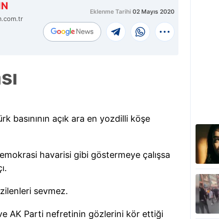
İN
Eklenme Tarihi
02 Mayıs 2020
m.com.tr
sı
k basınının açık ara en yozdilli köşe
demokrasi havarisi gibi göstermeye çalışsa
ı.
ezilenleri sevmez.
e AK Parti nefretinin gözlerini kör ettiği