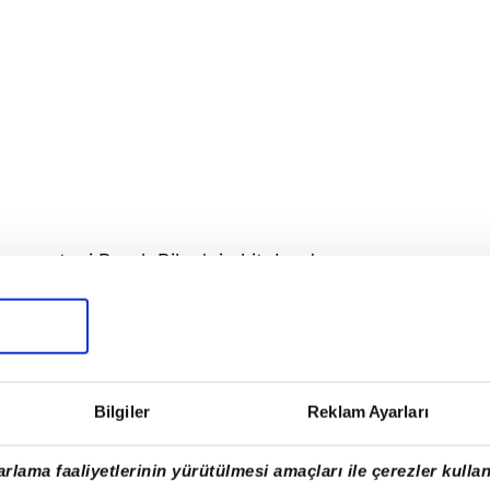
nda gazeteci Burak Bilge'nin kitabından
ıyı benim kitabımdan aynen kopyalamış.
ıyor"
dedi. Ama yozdilli her zamanki gibi üç
ti bu skandal da.
iyor. En son ilginç bir istihbarat ulaştı
Bilgiler
Reklam Ayarları
öşe yazarımızın Bodrum'da bir evi varmış.
iniz saray yavrusu.
rlama faaliyetlerinin yürütülmesi amaçları ile çerezler kullan