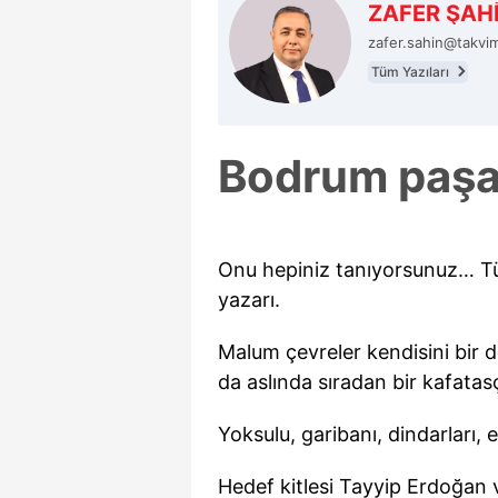
ZAFER ŞAH
zafer.sahin@takvi
Tüm Yazıları
Bodrum paşa
Onu hepiniz tanıyorsunuz… Tür
yazarı.
Malum çevreler kendisini bir 
da aslında sıradan bir kafatasç
Yoksulu, garibanı, dindarları, 
Hedef kitlesi Tayyip Erdoğan v