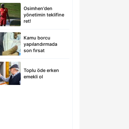
çekti
Osimhen'den
yönetimin teklifine
ret!
Kamu borcu
yapılandırmada
son fırsat
Toplu öde erken
emekli ol