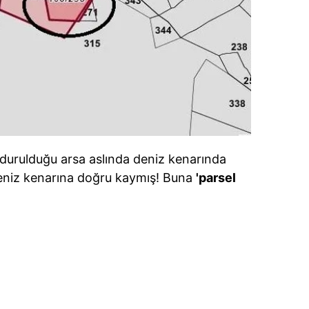
 çerezlerle ilgili bilgi almak için lütfen
tıklayınız
.
ondurulduğu arsa aslında deniz kenarında
deniz kenarına doğru kaymış! Buna
'parsel