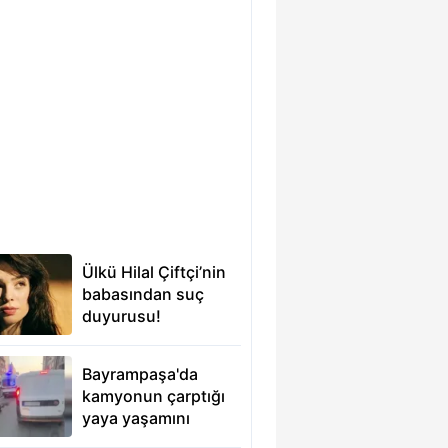
Ülkü Hilal Çiftçi’nin
babasından suç
duyurusu!
Menajerlik
şirketinden
Bayrampaşa'da
açıklama geldi:
kamyonun çarptığı
Hakan Çelebi’nin
yaya yaşamını
paylaşımı dikkat
yitirdi