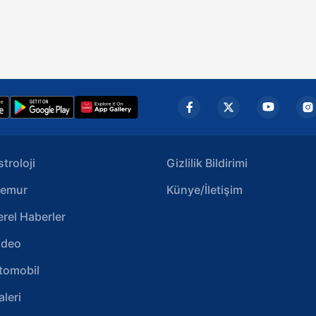
stroloji
Gizlilik Bildirimi
emur
Künye/İletişim
erel Haberler
ideo
tomobil
aleri