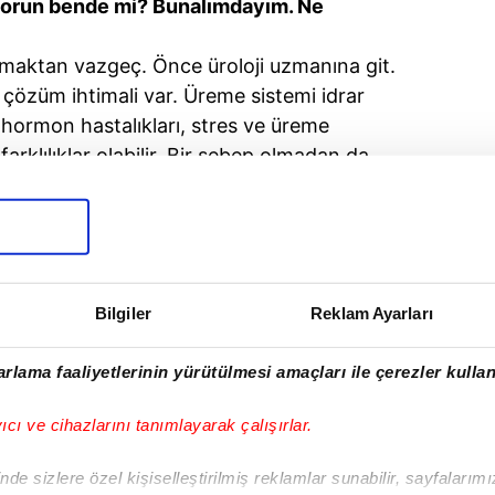
 Sorun bende mi? Bunalımdayım. Ne
maktan vazgeç. Önce üroloji uzmanına git.
 çözüm ihtimali var. Üreme sistemi idrar
, hormon hastalıkları, stres ve üreme
arklılıklar olabilir. Bir sebep olmadan da
 spermin şekilsel özelliklerinde bozukluklar
ndayım. 6 aydır sürekli bisiklet sporu ile
arıma ve kasıklarıma ağrım oluyor.
er. Sporla ilgisi olabilir mi?
Bilgiler
Reklam Ayarları
rış bisikleti benzeri öne doğru eğilme
e bu sporla ilgili olabilir. Özellikle Pudental
rlama faaliyetlerinin yürütülmesi amaçları ile çerezler kullan
u tip durumlarda baskı altında kalır. Bu tip
zi iltihaplarında da bu tip şikayetler
yıcı ve cihazlarını tanımlayarak çalışırlar.
aşta da iltihap olabilir. Üroloji uzmanına
de sizlere özel kişiselleştirilmiş reklamlar sunabilir, sayfalarım
ap ihtimali araştırılsın. Yaptığın sporu da