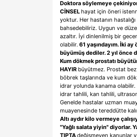
Doktora söylemeye çekiniyor
CİNSEL
hayat için öneri isten
yoktur. Her hastanın hastalığı
bahsedebiliriz. Uygun ve düzenli
azaltır. İyi dinlenilmiş bir gec
olabilir.
61 yaşındayım. İki ay ö
büyümüş dediler. 2 yıl önce
Kum dökmek prostatı büyütü
HAYIR
büyütmez. Prostat bezi 
böbrek taşlarında ve kum dökm
idrar yolunda kanama olabilir. P
idrar tahlili, kan tahlili, ultr
Genelde hastalar uzman muayen
muayenesinde tereddütte kalır
Altı aydır kilo vermeye çalış
"Yağlı salata yiyin" diyorlar.
TIPTA
değişmeyen kanunlar va