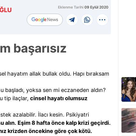
Eklenme Tarihi
09 Eylül 2020
ĞLU
ım başarısız
el hayatım allak bullak oldu. Hapı bıraksam
u başladı, yoksa sen mi eczaneden aldın?
 tip ilaçlar,
cinsel hayatı olumsuz
ek azalabilir. İlacı kesin. Psikiyatri
 alın.
Eşim 8 hafta önce kalp krizi geçirdi.
ımız krizden öncekine göre çok kötü.