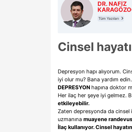
DR. NAFİZ
KARAGÖZO
Tüm Yazıları
Cinsel hayat
Depresyon hapı alıyorum. Cins
iyi olur mu? Bana yardım edin.
DEPRESYON
hapına doktor m
Her ilaç her şeye iyi gelmez. Bu
etkileyebilir.
Zaten depresyonda da cinsel ist
uzmanına
muayene randevusu
İlaç kullanıyor. Cinsel hayat