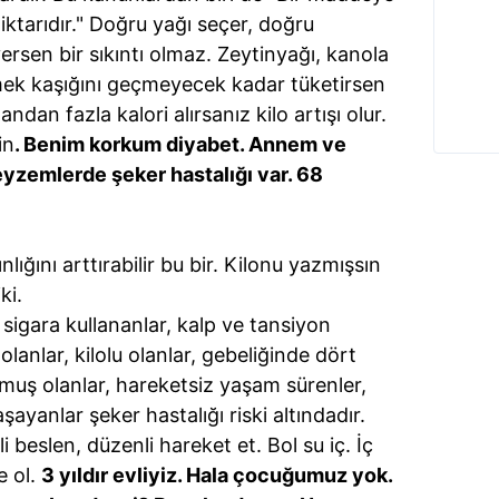
iktarıdır." Doğru yağı seçer, doğru
sen bir sıkıntı olmaz. Zeytinyağı, kanola
mek kaşığını geçmeyecek kadar tüketirsen
ndan fazla kalori alırsanız kilo artışı olur.
in
. Benim korkum diyabet. Annem ve
eyzemlerde şeker hastalığı var. 68
nlığını arttırabilir bu bir. Kilonu yazmışsın
ki.
 sigara kullananlar, kalp ve tansiyon
olanlar, kilolu olanlar, gebeliğinde dört
uş olanlar, hareketsiz yaşam sürenler,
aşayanlar şeker hastalığı riski altındadır.
 beslen, düzenli hareket et. Bol su iç. İç
e ol.
3 yıldır evliyiz. Hala çocuğumuz yok.