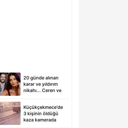
20 günde alınan
karar ve yıldırım
nikahı... Ceren ve
Emir
Benderlioğlu'ndan
Küçükçekmece'de
16 yıl sonra gelen
3 kişinin öldüğü
itiraf
kaza kamerada