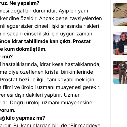
uz. Ne yapalım?
mesi doğal bir durumdur. Ayıp bir yanı
 kendine özeldir. Ancak genel tavsiyelerden
 egzersizler cinsel ilişki sırasında riskleri
enin sabahı cinsel ilişki için uygun zaman
nce idrar tahlilimde kan çıktı. Prostat
 de kum dökmüştüm.
r mü?
hastalıklarında, idrar kese hastalıklarında,
e diye özetlenen kristal birikimlerinde
rostat bezi ile ilgili tanı koyabilmek için
ason filmi ve üroloji uzmanı muayenesi gerekir.
esi dışındakileri yaptırır. Uzman
lar. Doğru üroloji uzmanı muayenesine...
ıyorum.
 Yağ kilo yapmaz mı?
rdır. Bu kanunlardan biri de "Bir maddeye