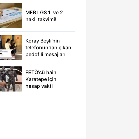
MEB LGS 1. ve 2.
nakil takvimi!
Koray Beşli'nin
telefonundan çıkan
pedofili mesajları
FETÖ'cü hain
Karatepe için
hesap vakti