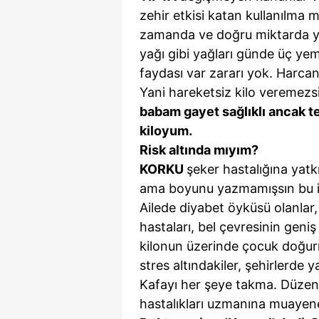
zehir etkisi katan kullanılma m
zamanda ve doğru miktarda yer
yağı gibi yağları günde üç ye
faydası var zararı yok. Harcana
Yani hareketsiz kilo veremezs
babam gayet sağlıklı ancak t
kiloyum.
Risk altında mıyım?
KORKU
şeker hastalığına yatkı
ama boyunu yazmamışsın bu i
Ailede diyabet öyküsü olanlar,
hastaları, bel çevresinin geniş 
kilonun üzerinde çocuk doğurm
stres altındakiler, şehirlerde y
Kafayı her şeye takma. Düzenli
hastalıkları uzmanına muayen