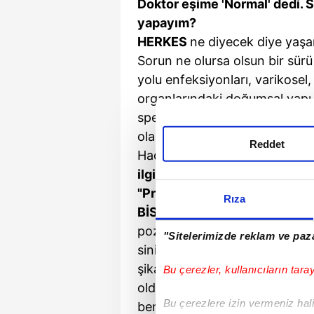
Doktor eşime 'Normal' dedi.
yapayım?
HERKES
ne diyecek diye yaşa
Sorun ne olursa olsun bir sürü
yolu enfeksiyonları, varikosel
organlarındaki doğumsal yapı f
sperm sayısı, hareketlilik veya
olabilir.
Reddet
Hadi hemen doktora...
27 yaşı
ilgileniyorum. 3 aydır torbal
"Prostat iltihabı olabilir" dedil
Rıza
BİSİKLET
oturakları dar ise ya
pozisyonu ile kullanım sürekli is
"Sitelerimizde reklam ve paza
sinir dediğimiz sinir kablosu b
şikayetler yapabilir. Prostat be
Bu çerezler, kullanıcıların tara
olduğundan karıştırılabilir. O y
Bu çerezlere izin vermeniz halin
benim dediklerimi de ilet. İltih