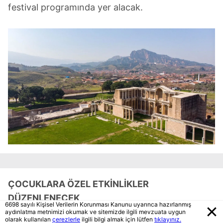
festival programında yer alacak.
ÇOCUKLARA ÖZEL ETKİNLİKLER
DÜZENLENECEK
6698 sayılı Kişisel Verilerin Korunması Kanunu uyarınca hazırlanmış
aydınlatma metnimizi okumak ve sitemizde ilgili mevzuata uygun
olarak kullanılan
çerezlerle
ilgili bilgi almak için lütfen
tıklayınız.
Renkli etkinlik alanları, eğitici aktiviteler ve