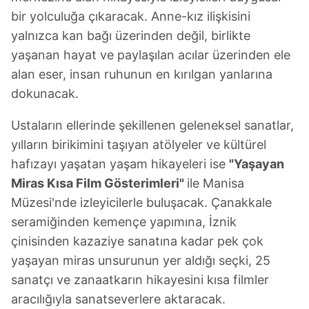
kullanılmaktadır. Bu çerezler vasıtasıyla çeşitli kişisel
bir yolculuğa çıkaracak. Anne-kız ilişkisini
verileriniz işlenmekte olup gerekli olan çerezler bilgi
yalnızca kan bağı üzerinden değil, birlikte
toplumu hizmetlerinin sunulması amacıyla
kullanılmaktadır. Diğer çerezler, sitemizin daha işlevsel
yaşanan hayat ve paylaşılan acılar üzerinden ele
kılınması ve kişiselleştirilmesi ve sizlere yönelik
alan eser, insan ruhunun en kırılgan yanlarına
reklam/pazarlama faaliyetlerinin yapılması, amaçlarıyla
dokunacak.
sınırlı olarak açık rızanız dahilinde kullanılacaktır.
Ustaların ellerinde şekillenen geleneksel sanatlar,
Çerezlere ilişkin tercihlerinizi aşağıda yer alan panel
yılların birikimini taşıyan atölyeler ve kültürel
vasıtasıyla belirleyebilirsiniz. Çerezlere ilişkin detaylı bilgi
hafızayı yaşatan yaşam hikayeleri ise
"Yaşayan
için Ayarlar butonuna tıklayabilir,
Çerez Bilgilendirme
Miras Kısa Film Gösterimleri"
ile Manisa
Metnimizi
ziyaret edebilirsiniz.
Müzesi'nde izleyicilerle buluşacak. Çanakkale
6698 sayılı Kişisel Verilerin Korunması Kanunu uyarınca
seramiğinden kemençe yapımına, İznik
hazırlanmış Aydınlatma Metnimizi okumak ve sitemizde
çinisinden kazaziye sanatına kadar pek çok
ilgili mevzuata uygun olarak kullanılan çerezlerle ilgili bilgi
yaşayan miras unsurunun yer aldığı seçki, 25
almak için lütfen
tıklayınız
.
sanatçı ve zanaatkarın hikayesini kısa filmler
aracılığıyla sanatseverlere aktaracak.