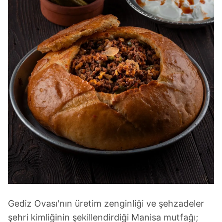
Gediz Ovası'nın üretim zenginliği ve şehzadeler
şehri kimliğinin şekillendirdiği Manisa mutfağı;