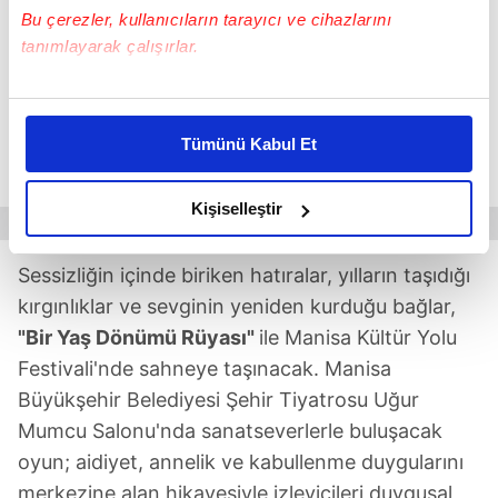
MANİSA'DA KALPLERE DOKUNAN
Bu çerezler, kullanıcıların tarayıcı ve cihazlarını
GÖSTERİMLER
tanımlayarak çalışırlar.
Duygusal sahne anlatımları ile geleneksel
Bu çerezlere izin vermeniz halinde sizlere özel
sanatların yaşayan hafızasını buluşturan
kişiselleştirilmiş reklamlar sunabilir, sayfalarımızda sizlere
Tümünü Kabul Et
etkinlikler, Manisa Kültür Yolu Festivali'nde
daha iyi reklam deneyimi yaşatabiliriz. Bunu yaparken
sanatseverlerle buluşacak.
amacımızın size daha iyi bir reklam deneyimi sunmak
olduğunu ve sizlere en iyi içerikleri sunabilmek adına
Kişiselleştir
elimizden gelen çabayı gösterdiğimizi ve bu noktada,
reklamların maliyetlerimizi karşılamak noktasında tek gelir
Sessizliğin içinde biriken hatıralar, yılların taşıdığı
kalemimiz olduğunu sizlere hatırlatmak isteriz.
kırgınlıklar ve sevginin yeniden kurduğu bağlar,
"Bir Yaş Dönümü Rüyası"
ile Manisa Kültür Yolu
Her halükârda, kullanıcılar, bu çerezlere izin vermedikleri
Festivali'nde sahneye taşınacak. Manisa
takdirde, kullanıcılara hedefli reklamlar
gösterilmeyecektir."
Büyükşehir Belediyesi Şehir Tiyatrosu Uğur
Mumcu Salonu'nda sanatseverlerle buluşacak
Sizlere daha iyi bir hizmet sunabilmek için İnternet
oyun; aidiyet, annelik ve kabullenme duygularını
Sitemizde kendimize ve üçüncü kişilere ait çerezler
merkezine alan hikayesiyle izleyicileri duygusal