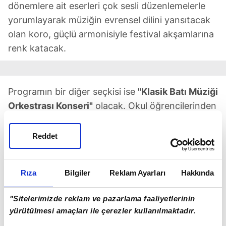
dönemlere ait eserleri çok sesli düzenlemelerle
yorumlayarak müziğin evrensel dilini yansıtacak
olan koro, güçlü armonisiyle festival akşamlarına
renk katacak.
Programın bir diğer seçkisi ise
"Klasik Batı Müziği
Orkestrası Konseri"
olacak. Okul öğrencilerinden
oluşan oda müziği toplulukları; yan flüt, viyola,
çello, piyano, gitar ve keman eşliğinde, üçlü ve
Reddet
dörtlü gruplar halinde Batı müziğinin seçkin
örneklerini seslendirecek. Yaklaşık bir saat
Rıza
Bilgiler
Reklam Ayarları
Hakkında
sürecek bu performanslar, genç sanatçıların
sahne deneyimlerini pekiştirirken dinleyicilere de
"Sitelerimizde reklam ve pazarlama faaliyetlerinin
nitelikli bir müzik deneyimi yaşatacak.
yürütülmesi amaçları ile çerezler kullanılmaktadır.