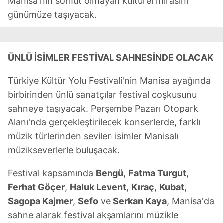
Manisa'nın somut olmayan kültürel mirasını
günümüze taşıyacak.
ÜNLÜ İSİMLER FESTİVAL SAHNESİNDE OLACAK
Türkiye Kültür Yolu Festivali'nin Manisa ayağında
birbirinden ünlü sanatçılar festival coşkusunu
sahneye taşıyacak. Perşembe Pazarı Otopark
Alanı'nda gerçekleştirilecek konserlerde, farklı
müzik türlerinden sevilen isimler Manisalı
müzikseverlerle buluşacak.
Festival kapsamında
Bengü
,
Fatma Turgut
,
Ferhat Göçer
,
Haluk Levent
,
Kıraç
,
Kubat
,
Sagopa Kajmer
,
Sefo
ve
Serkan Kaya
, Manisa'da
sahne alarak festival akşamlarını müzikle