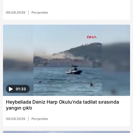
için Ayarlar butonuna tıklayabilir,
Çerez Bilgilendirme
Metnimizi
ziyaret edebilirsiniz.
06.08.2026
Perşembe
6698 sayılı Kişisel Verilerin Korunması Kanunu uyarınca
hazırlanmış Aydınlatma Metnimizi okumak ve sitemizde
ilgili mevzuata uygun olarak kullanılan çerezlerle ilgili bilgi
almak için lütfen
tıklayınız
.
01:33
Heybeliada Deniz Harp Okulu'nda tadilat sırasında
yangın çıktı
06.08.2026
Perşembe