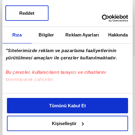
Reddet
Rıza
Bilgiler
Reklam Ayarları
Hakkında
"Sitelerimizde reklam ve pazarlama faaliyetlerinin
yürütülmesi amaçları ile çerezler kullanılmaktadır.
Bunlar da Var
Bu çerezler, kullanıcıların tarayıcı ve cihazlarını
tanımlayarak çalışırlar.
Bu çerezlere izin vermeniz halinde sizlere özel
kişiselleştirilmiş reklamlar sunabilir, sayfalarımızda sizlere
Tümünü Kabul Et
daha iyi reklam deneyimi yaşatabiliriz. Bunu yaparken
amacımızın size daha iyi bir reklam deneyimi sunmak
olduğunu ve sizlere en iyi içerikleri sunabilmek adına
Kişiselleştir
elimizden gelen çabayı gösterdiğimizi ve bu noktada,