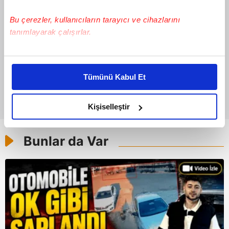
Bu çerezler, kullanıcıların tarayıcı ve cihazlarını
tanımlayarak çalışırlar.
Bu çerezlere izin vermeniz halinde sizlere özel
kişiselleştirilmiş reklamlar sunabilir, sayfalarımızda sizlere
Tümünü Kabul Et
daha iyi reklam deneyimi yaşatabiliriz. Bunu yaparken
amacımızın size daha iyi bir reklam deneyimi sunmak
olduğunu ve sizlere en iyi içerikleri sunabilmek adına
Kişiselleştir
elimizden gelen çabayı gösterdiğimizi ve bu noktada,
reklamların maliyetlerimizi karşılamak noktasında tek gelir
Bunlar da Var
kalemimiz olduğunu sizlere hatırlatmak isteriz.
Her halükârda, kullanıcılar, bu çerezlere izin vermedikleri
takdirde, kullanıcılara hedefli reklamlar
gösterilmeyecektir."
Sizlere daha iyi bir hizmet sunabilmek için İnternet
Sitemizde kendimize ve üçüncü kişilere ait çerezler