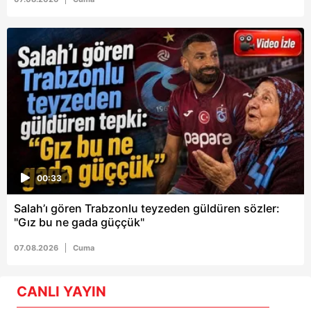
00:33
Salah’ı gören Trabzonlu teyzeden güldüren sözler:
"Gız bu ne gada güççük"
07.08.2026
Cuma
CANLI YAYIN