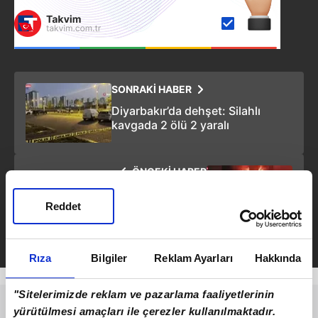
SONRAKİ HABER
Diyarbakır’da dehşet: Silahlı
kavgada 2 ölü 2 yaralı
ÖNCEKİ HABER
Bosna Hersek'te huzurevinde
yangın: 10 ölü, 20 yaralı
Reddet
Rıza
Bilgiler
Reklam Ayarları
Hakkında
"Sitelerimizde reklam ve pazarlama faaliyetlerinin
yürütülmesi amaçları ile çerezler kullanılmaktadır.