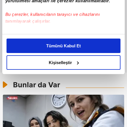
yürütülmesi amaçları ile çerezler kullanılmaktadır.
Bu çerezler, kullanıcıların tarayıcı ve cihazlarını
tanımlayarak çalışırlar.
Bu çerezlere izin vermeniz halinde sizlere özel
kişiselleştirilmiş reklamlar sunabilir, sayfalarımızda sizlere
Tümünü Kabul Et
daha iyi reklam deneyimi yaşatabiliriz. Bunu yaparken
amacımızın size daha iyi bir reklam deneyimi sunmak
olduğunu ve sizlere en iyi içerikleri sunabilmek adına
Kişiselleştir
elimizden gelen çabayı gösterdiğimizi ve bu noktada,
reklamların maliyetlerimizi karşılamak noktasında tek gelir
kalemimiz olduğunu sizlere hatırlatmak isteriz.
Bunlar da Var
Her halükârda, kullanıcılar, bu çerezlere izin vermedikleri
takdirde, kullanıcılara hedefli reklamlar
gösterilmeyecektir."
Sizlere daha iyi bir hizmet sunabilmek için İnternet