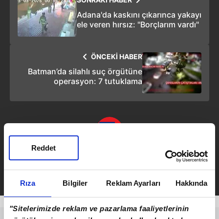
Adana'da kaskını çıkarınca yakayı
ele veren hırsız: "Borçlarım vardı"
ÖNCEKİ HABER
Batman’da silahlı suç örgütüne
operasyon: 7 tutuklama
Reddet
Emirhan Ceylan
Takvim.com.tr
Yaşam
Rıza
Bilgiler
Reklam Ayarları
Hakkında
"Sitelerimizde reklam ve pazarlama faaliyetlerinin