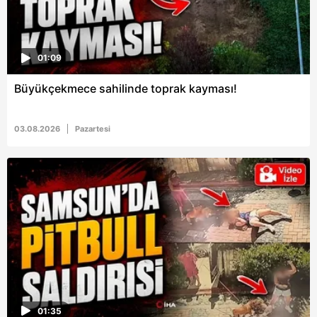
hazırlanmış Aydınlatma Metnimizi okumak ve sitemizde
ilgili mevzuata uygun olarak kullanılan çerezlerle ilgili bilgi
almak için lütfen
tıklayınız
.
01:09
Büyükçekmece sahilinde toprak kayması!
03.08.2026
Pazartesi
01:35