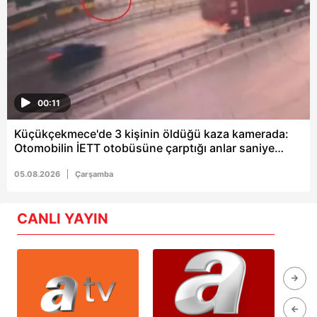
00:11
Küçükçekmece'de 3 kişinin öldüğü kaza kamerada:
Otomobilin İETT otobüsüne çarptığı anlar saniye
saniye kaydedildi
05.08.2026
Çarşamba
CANLI YAYIN