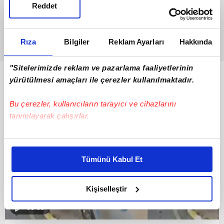
Reddet
Rıza
Bilgiler
Reklam Ayarları
Hakkında
"Sitelerimizde reklam ve pazarlama faaliyetlerinin
Bunlar da Var
yürütülmesi amaçları ile çerezler kullanılmaktadır.
Bu çerezler, kullanıcıların tarayıcı ve cihazlarını
tanımlayarak çalışırlar.
Bu çerezlere izin vermeniz halinde sizlere özel
kişiselleştirilmiş reklamlar sunabilir, sayfalarımızda sizlere
Tümünü Kabul Et
daha iyi reklam deneyimi yaşatabiliriz. Bunu yaparken
amacımızın size daha iyi bir reklam deneyimi sunmak
olduğunu ve sizlere en iyi içerikleri sunabilmek adına
Kişiselleştir
elimizden gelen çabayı gösterdiğimizi ve bu noktada,
00:55
reklamların maliyetlerimizi karşılamak noktasında tek gelir
kalemimiz olduğunu sizlere hatırlatmak isteriz.