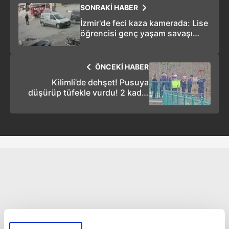
SONRAKİ HABER
İzmir'de feci kaza kamerada: Lise
öğrencisi genç yaşam savaşı
veriyor
ÖNCEKİ HABER
Kilimli’de dehşet! Pusuya
düşürüp tüfekle vurdu! 2 kadın
hayatını kaybetti!