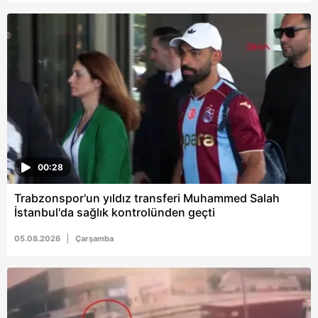
Metnimizi
ziyaret edebilirsiniz.
6698 sayılı Kişisel Verilerin Korunması Kanunu uyarınca
hazırlanmış Aydınlatma Metnimizi okumak ve sitemizde
ilgili mevzuata uygun olarak kullanılan çerezlerle ilgili bilgi
almak için lütfen
tıklayınız
.
00:28
Trabzonspor'un yıldız transferi Muhammed Salah
İstanbul'da sağlık kontrolünden geçti
05.08.2026
Çarşamba