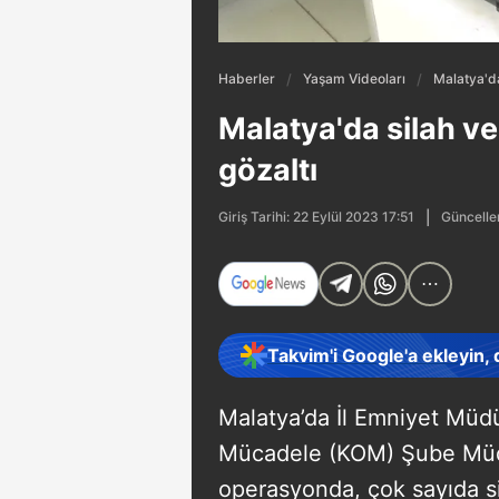
Haberler
Yaşam Videoları
Malatya'da
Malatya'da silah v
gözaltı
Güncelle
Giriş Tarihi: 22 Eylül 2023 17:51
Takvim'i Google'a ekleyin,
Malatya’da İl Emniyet Müdü
Mücadele (KOM) Şube Müdü
operasyonda, çok sayıda si