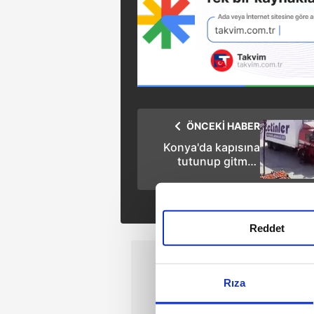
ÖNCEKİ HABER
Konya'da kapısına
tutunup gitmek
istediği kamyonun
altında kaldı!
Reddet
Rıza