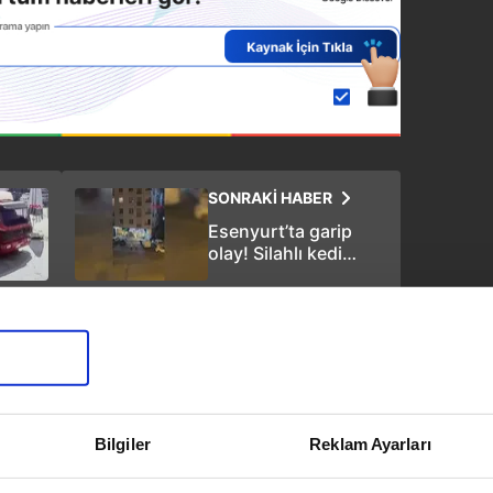
SONRAKİ HABER
Esenyurt’ta garip
olay! Silahlı kedi
kavgası, yoldan
geçen kurye vuruldu
Bilgiler
Reklam Ayarları