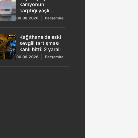
öldürüldü
kamyonun
çarptığı yaşlı
adam hayatını
06.08.2026
Perşembe
kaybetti: Sürücü
gözaltına alındı
Kağıthane'de eski
sevgili tartışması
kanlı bitti: 2 yaralı
06.08.2026
Perşembe