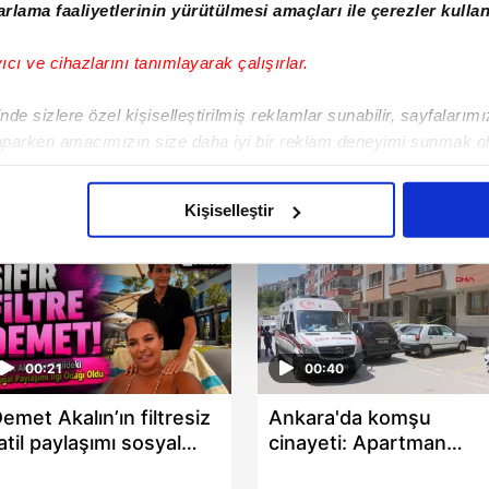
rlama faaliyetlerinin yürütülmesi amaçları ile çerezler kullan
yıcı ve cihazlarını tanımlayarak çalışırlar.
de sizlere özel kişiselleştirilmiş reklamlar sunabilir, sayfalarım
aparken amacımızın size daha iyi bir reklam deneyimi sunmak ol
imizden gelen çabayı gösterdiğimizi ve bu noktada, reklamların ma
olduğunu sizlere hatırlatmak isteriz.
Kişiselleştir
çerezlere izin vermedikleri takdirde, kullanıcılara hedefli reklaml
abilmek için İnternet Sitemizde kendimize ve üçüncü kişilere ait 
isel verileriniz işlenmekte olup gerekli olan çerezler bilgi toplum
 çerezler, sitemizin daha işlevsel kılınması ve kişiselleştirilmes
00:21
00:40
 yapılması, amaçlarıyla sınırlı olarak açık rızanız dahilinde kulla
emet Akalın’ın filtresiz
Ankara'da komşu
aşağıda yer alan panel vasıtasıyla belirleyebilirsiniz. Çerezlere iliş
atil paylaşımı sosyal
cinayeti: Apartman
lgilendirme Metnimizi
ziyaret edebilirsiniz.
medyada gündem oldu
yönetici yardımcısı