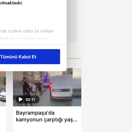
ılmaktadır.
ızda sizlere daha iyi reklam
duğunu ve sizlere en iyi
liyetlerimizi karşılamak
Tümünü Kabul Et
ar gösterilmeyecektir."
çerezler kullanılmaktadır. Bu
u hizmetlerinin sunulması
i ve sizlere yönelik
02:11
nılacaktır.
Bayrampaşa'da
kin detaylı bilgi için Ayarlar
kamyonun çarptığı yaşlı
adam hayatını kaybetti: