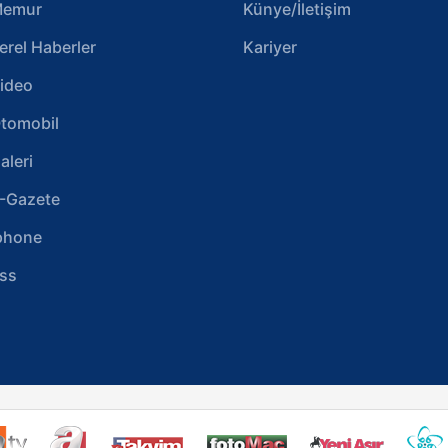
emur
Künye/İletişim
erel Haberler
Kariyer
ideo
tomobil
aleri
-Gazete
phone
ss