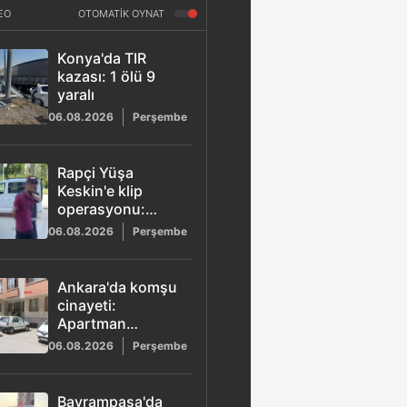
EO
OTOMATİK OYNAT
Konya'da TIR
kazası: 1 ölü 9
yaralı
06.08.2026
Perşembe
Rapçi Yüşa
Keskin'e klip
operasyonu:
Tüfekle poz veren
06.08.2026
Perşembe
4 şüpheli adliyeye
sevk edildi
Ankara'da komşu
cinayeti:
Apartman
yönetici
06.08.2026
Perşembe
yardımcısı Ayhan
Koç tabancayla
vurularak
Bayrampaşa'da