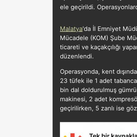
ele geçirildi. Operasyonlard
Malatya
'da İl Emniyet Müd
Mücadele (KOM) Şube Müdür
ticareti ve kaçakçılığı yap
düzenlendi.
Operasyonda, kent dışından
23 tüfek ile 1 adet taban
bin dal doldurulmuş gümrü
makinesi, 2 adet kompresör
geçirilirken, 5 zanlı ise göz