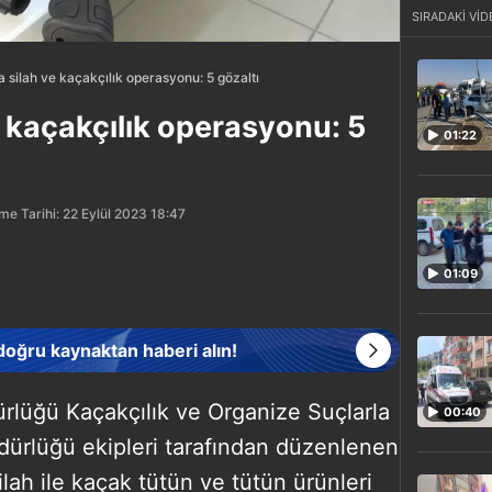
SIRADAKİ VİD
 silah ve kaçakçılık operasyonu: 5 gözaltı
e kaçakçılık operasyonu: 5
01:22
me Tarihi: 22 Eylül 2023 18:47
01:09
 doğru kaynaktan haberi alın!
rlüğü Kaçakçılık ve Organize Suçlarla
00:40
rlüğü ekipleri tarafından düzenlenen
lah ile kaçak tütün ve tütün ürünleri