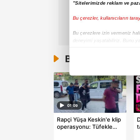
"Sitelerimizde reklam ve paza
Bu çerezler, kullanıcıların tara
Bu çerezlere izin vermeniz halin
deneyimi yaşatabiliriz. Bunu y
içerikleri sunabilmek adına el
noktasında tek gelir kalemimiz 
Bunlar da Var
Her halükârda, kullanıcılar, bu 
Sizlere daha iyi bir hizmet sun
çerezler vasıtasıyla çeşitli kiş
amacıyla kullanılmaktadır. Diğer
01:09
reklam/pazarlama faaliyetlerinin
Rapçi Yüşa Keskin'e klip
D
Çerezlere ilişkin tercihlerinizi 
operasyonu: Tüfekle
t
butonuna tıklayabilir,
Çerez Bi
poz veren 4 şüpheli