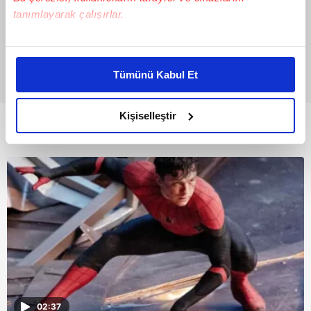
tanımlayarak çalışırlar.
Bu çerezlere izin vermeniz halinde sizlere özel
kişiselleştirilmiş reklamlar sunabilir, sayfalarımızda sizlere
Tümünü Kabul Et
daha iyi reklam deneyimi yaşatabiliriz. Bunu yaparken
amacımızın size daha iyi bir reklam deneyimi sunmak
olduğunu ve sizlere en iyi içerikleri sunabilmek adına
Kişiselleştir
Bunlar da Var
elimizden gelen çabayı gösterdiğimizi ve bu noktada,
reklamların maliyetlerimizi karşılamak noktasında tek gelir
kalemimiz olduğunu sizlere hatırlatmak isteriz.
Her halükârda, kullanıcılar, bu çerezlere izin vermedikleri
takdirde, kullanıcılara hedefli reklamlar
gösterilmeyecektir."
Sizlere daha iyi bir hizmet sunabilmek için İnternet
Sitemizde kendimize ve üçüncü kişilere ait çerezler
kullanılmaktadır. Bu çerezler vasıtasıyla çeşitli kişisel
02:37