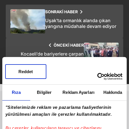
SONRAKİ HABER
Uşak'ta ormanlık alanda çıkan
yangına müdahale devam ediyor
ÖNCEKİ HABER
Kocaeli'de bariyerlere çarpan
otomobilde can pazarı! 2 ölü 3
yaralı
Reddet
Rıza
Bilgiler
Reklam Ayarları
Hakkında
"Sitelerimizde reklam ve pazarlama faaliyetlerinin
yürütülmesi amaçları ile çerezler kullanılmaktadır.
Bu çerezler, kullanıcıların tarayıcı ve cihazlarını