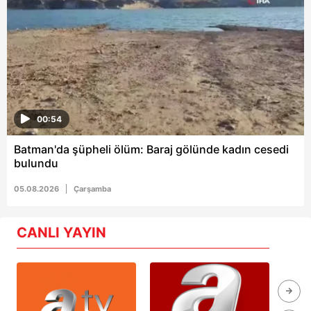
00:54
Batman'da şüpheli ölüm: Baraj gölünde kadın cesedi
bulundu
05.08.2026
Çarşamba
CANLI YAYIN