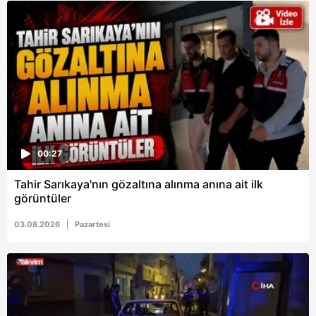
kılınması ve kişiselleştirilmesi ve sizlere yönelik
reklam/pazarlama faaliyetlerinin yapılması, amaçlarıyla
sınırlı olarak açık rızanız dahilinde kullanılacaktır.
Çerezlere ilişkin tercihlerinizi aşağıda yer alan panel
vasıtasıyla belirleyebilirsiniz. Çerezlere ilişkin detaylı bilgi
için Ayarlar butonuna tıklayabilir,
Çerez Bilgilendirme
Metnimizi
ziyaret edebilirsiniz.
00:27
6698 sayılı Kişisel Verilerin Korunması Kanunu uyarınca
hazırlanmış Aydınlatma Metnimizi okumak ve sitemizde
Tahir Sarıkaya'nın gözaltına alınma anına ait ilk
ilgili mevzuata uygun olarak kullanılan çerezlerle ilgili bilgi
görüntüler
almak için lütfen
tıklayınız
.
03.08.2026
Pazartesi