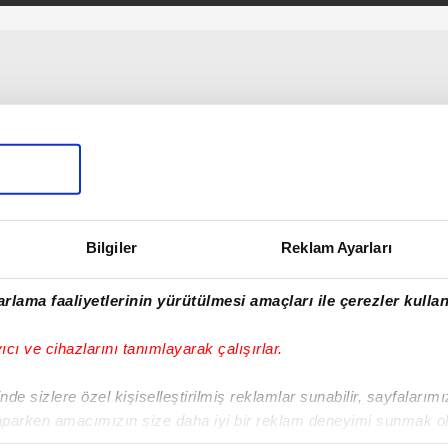
Bilgiler
Reklam Ayarları
rlama faaliyetlerinin yürütülmesi amaçları ile çerezler kullan
yıcı ve cihazlarını tanımlayarak çalışırlar.
de sizlere özel kişiselleştirilmiş reklamlar sunabilir, sayfalarım
aparken amacımızın size daha iyi bir reklam deneyimi sunmak ol
imizden gelen çabayı gösterdiğimizi ve bu noktada, reklamların ma