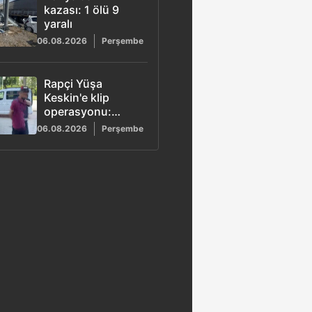
kazası: 1 ölü 9
yaralı
06.08.2026
Perşembe
Rapçi Yüşa
Keskin'e klip
operasyonu:
Tüfekle poz veren
06.08.2026
Perşembe
4 şüpheli adliyeye
sevk edildi