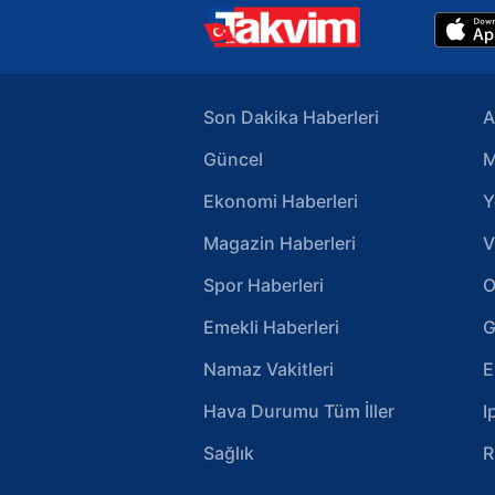
Son Dakika Haberleri
A
Güncel
M
Ekonomi Haberleri
Y
Magazin Haberleri
V
Spor Haberleri
O
Emekli Haberleri
G
Namaz Vakitleri
E
Hava Durumu Tüm İller
I
Sağlık
R