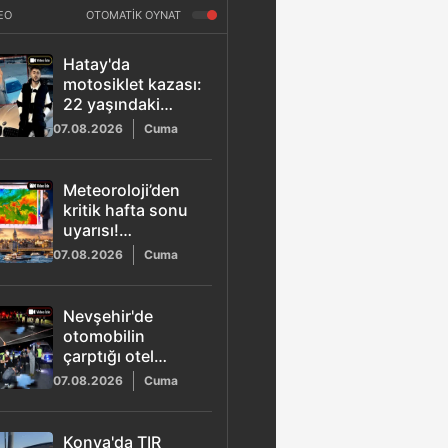
EO
OTOMATİK OYNAT
Hatay'da
motosiklet kazası:
22 yaşındaki
Osman Yamaner
07.08.2026
Cuma
hayatını kaybetti
Meteoroloji’den
kritik hafta sonu
uyarısı!
Marmara'ya yağış
07.08.2026
Cuma
ve poyraz geliyor
Nevşehir'de
otomobilin
çarptığı otel
çalışanı Tansu
07.08.2026
Cuma
Kaya hayatını
kaybetti: O anlar
kamerada
Konya'da TIR