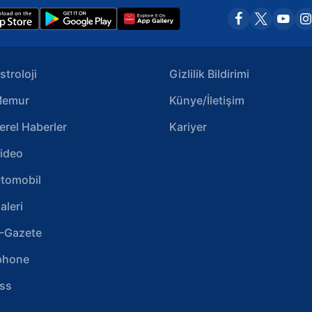
stroloji
Gizlilik Bildirimi
emur
Künye/İletişim
erel Haberler
Kariyer
ideo
tomobil
aleri
-Gazete
phone
ss