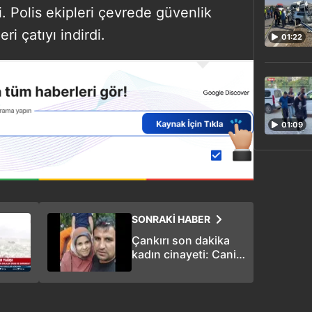
i. Polis ekipleri çevrede güvenlik
ri çatıyı indirdi.
01:22
01:09
SONRAKİ HABER
Çankırı son dakika
kadın cinayeti: Cani
koca çocuklarının
gözü önünde eşini
bıçakla öldürdü