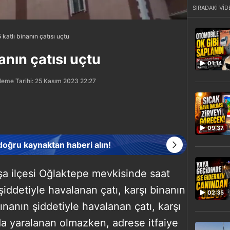
SIRADAKİ VİD
 katlı binanın çatısı uçtu
anın çatısı uçtu
01:14
leme Tarihi: 25 Kasım 2023 22:27
09:37
 doğru kaynaktan haberi alın!
a ilçesi Oğlaktepe mevkisinde saat
 şiddetiyle havalanan çatı, karşı binanın
02:35
tınanın şiddetiyle havalanan çatı, karşı
a yaralanan olmazken, adrese itfaiye