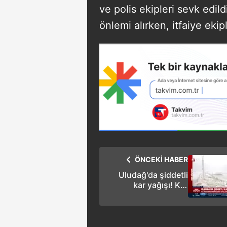
ve polis ekipleri sevk edild
önlemi alırken, itfaiye ekiple
ÖNCEKİ HABER
Uludağ'da şiddetli
kar yağışı! Kar
kalınlığı ne kadar
oldu? Yağış daha ne
kadar devam
edecek?