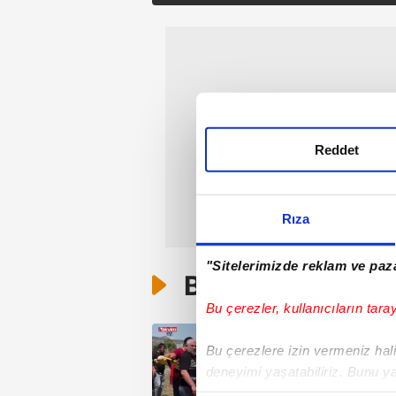
Reddet
Rıza
"Sitelerimizde reklam ve paza
Bunlar da Var
Bu çerezler, kullanıcıların tara
Bu çerezlere izin vermeniz halin
deneyimi yaşatabiliriz. Bunu y
içerikleri sunabilmek adına el