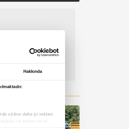
Hakkında
ılmaktadır.
ızda sizlere daha iyi reklam
duğunu ve sizlere en iyi
liyetlerimizi karşılamak