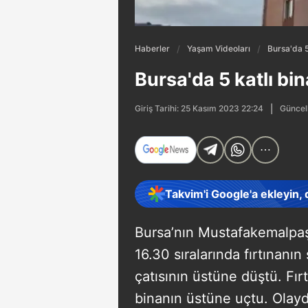
Haberler
Yaşam Videoları
Bursa'da 5
Bursa'da 5 katlı bin
Güncel
Giriş Tarihi: 25 Kasım 2023 22:24
Takvim'i Google'a ekleyin,
Bursa’nın Mustafakemalpaş
16.30 sıralarında fırtınanın
çatısının üstüne düştü. Fır
binanın üstüne uçtu. Olayd