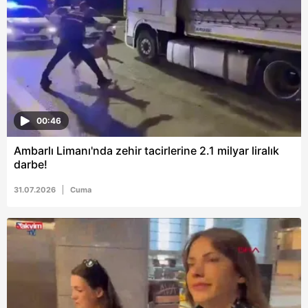
hazırlanmış Aydınlatma Metnimizi okumak ve sitemizde
ilgili mevzuata uygun olarak kullanılan çerezlerle ilgili bilgi
almak için lütfen
tıklayınız
.
00:46
Ambarlı Limanı'nda zehir tacirlerine 2.1 milyar liralık
darbe!
31.07.2026
Cuma