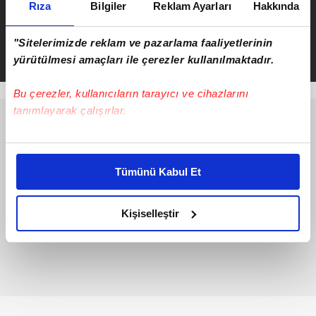
Rıza
Bilgiler
Reklam Ayarları
Hakkında
Canlı yayında 'kokain içiyorum'
demişti! Dilan Polat'ın ablası Sıla
Doğu gözaltına alındı
"Sitelerimizde reklam ve pazarlama faaliyetlerinin
yürütülmesi amaçları ile çerezler kullanılmaktadır.
Bu çerezler, kullanıcıların tarayıcı ve cihazlarını
tanımlayarak çalışırlar.
Bu çerezlere izin vermeniz halinde sizlere özel
kişiselleştirilmiş reklamlar sunabilir, sayfalarımızda sizlere
Tümünü Kabul Et
daha iyi reklam deneyimi yaşatabiliriz. Bunu yaparken
amacımızın size daha iyi bir reklam deneyimi sunmak
olduğunu ve sizlere en iyi içerikleri sunabilmek adına
Kişiselleştir
elimizden gelen çabayı gösterdiğimizi ve bu noktada,
reklamların maliyetlerimizi karşılamak noktasında tek gelir
kalemimiz olduğunu sizlere hatırlatmak isteriz.
Her halükârda, kullanıcılar, bu çerezlere izin vermedikleri
takdirde, kullanıcılara hedefli reklamlar