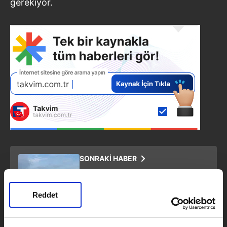
gerekiyor.
SONRAKİ HABER
Amasya Merzifon'da Otobüs
Kazası! Yolcu otobüsü devrildi: 6
ölü, 35 yaralı
Reddet
ÖNCEKİ HABER